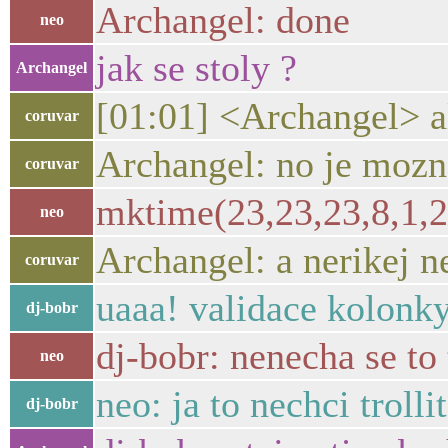
Archangel: done
neo
jak se stoly ?
Archangel
[01:01] <Archangel> al
coruvar
Archangel: no je mozno
coruvar
mktime(23,23,23,8,1,
neo
Archangel: a nerikej ne
coruvar
uaaa! validace kolonky
dj-bobr
dj-bobr: nenecha se to t
neo
neo: ja to nechci troll
dj-bobr