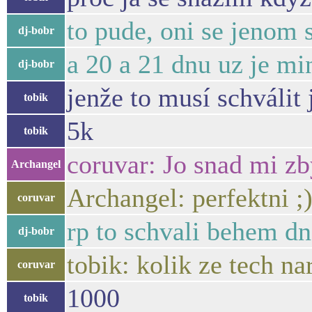
to pude, oni se jenom 
dj-bobr
a 20 a 21 dnu uz je mi
dj-bobr
jenže to musí schválit 
tobik
5k
tobik
coruvar: Jo snad mi zb
Archangel
Archangel: perfektni ;
coruvar
rp to schvali behem dn
dj-bobr
tobik: kolik ze tech n
coruvar
1000
tobik