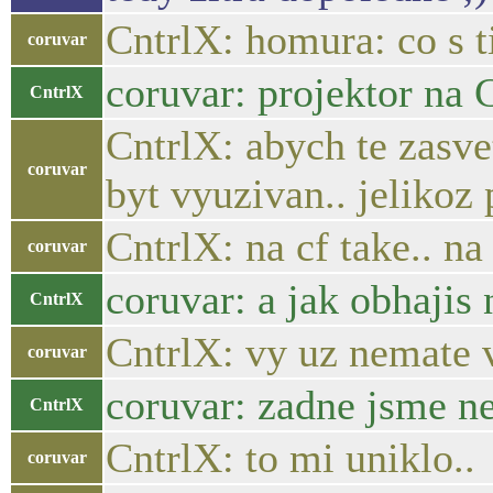
CntrlX: homura: co s 
coruvar
coruvar: projektor na 
CntrlX
CntrlX: abych te zasve
coruvar
byt vyuzivan.. jelikoz
CntrlX: na cf take.. na
coruvar
coruvar: a jak obhajis
CntrlX
CntrlX: vy uz nemate 
coruvar
coruvar: zadne jsme n
CntrlX
CntrlX: to mi uniklo..
coruvar