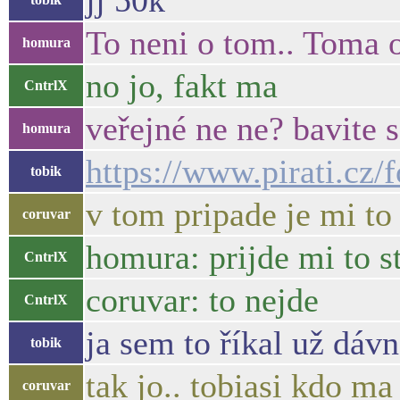
jj 50k
To neni o tom.. Toma 
homura
no jo, fakt ma
CntrlX
veřejné ne ne? bavite
homura
https://www.pirati.cz/
tobik
v tom pripade je mi to 
coruvar
homura: prijde mi to s
CntrlX
coruvar: to nejde
CntrlX
ja sem to říkal už dáv
tobik
tak jo.. tobiasi kdo m
coruvar