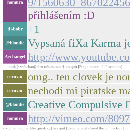
9/1560630_867022456
homura
přihlášením :D
+1
dj-bobr
Vypsaná fiXa Karma j
@blondie
http://www.youtube
Archangel
-!- tobik [~webchat@clen.tobias.esner] has quit [Ping timeout: 240 seconds]
omg.. ten clovek je no
coruvar
nechodi mi piratske ma
coruvar
Creative Compulsive 
@blondie
http://vimeo.com/809
homura
-!- donar [~donar@irc.pirati.cz] has quit [Remote host closed the connection]