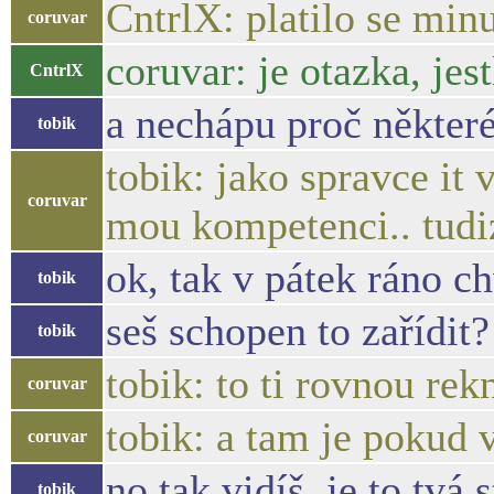
CntrlX: platilo se min
coruvar
coruvar: je otazka, jes
CntrlX
a nechápu proč některé
tobik
tobik: jako spravce it
coruvar
mou kompetenci.. tudiz
ok, tak v pátek ráno ch
tobik
seš schopen to zařídit?
tobik
tobik: to ti rovnou rek
coruvar
tobik: a tam je pokud 
coruvar
no tak vidíš, je to tvá 
tobik