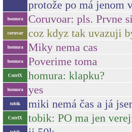
protože po má jenom v
Coruvoar: pls. Prvne si
homura
coz kdyz tak uvazuji b
coruvar
Miky nema cas
homura
Poverime toma
homura
homura: klapku?
CntrlX
yes
homura
miki nemá čas a já jse
tobik
tobik: PO ma jen vere
CntrlX
tobik