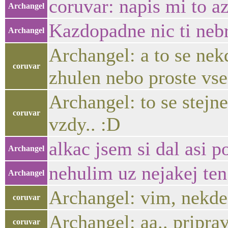
coruvar: napis mi to a
Archangel
Kazdopadne nic ti nebra
Archangel
Archangel: a to se nek
coruvar
zhulen nebo proste vs
Archangel: to se stejn
coruvar
vzdy.. :D
alkac jsem si dal asi p
Archangel
nehulim uz nejakej ten
Archangel
Archangel: vim, nekde 
coruvar
Archangel: aa.. pripra
coruvar