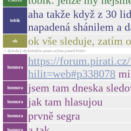
tobik: jenze my nejsm
aha takže když z 30 li
tobik
napadená shánilem a d
ok vše sleduje, zatím 
ok
-!- dj-bobr [~dj-bobr@irc.pirati.cz] has joined #chliv
https://forum.pirati.
homura
hilit=web#p338078
mi
jsem tam dneska sledo
homura
jak tam hlasujou
homura
prvně segra
homura
a tak..
homura