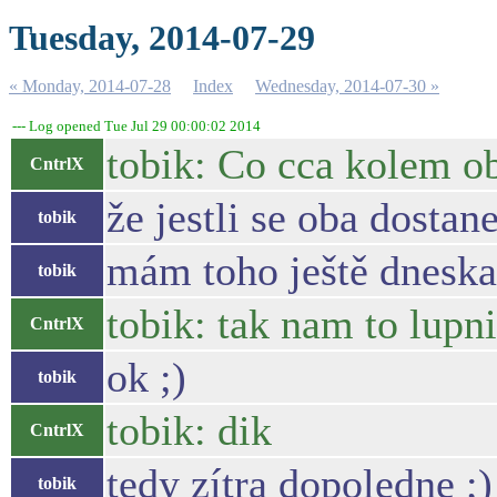
Tuesday, 2014-07-29
« Monday, 2014-07-28
Index
Wednesday, 2014-07-30 »
--- Log opened Tue Jul 29 00:00:02 2014
tobik: Co cca kolem o
CntrlX
že jestli se oba dosta
tobik
mám toho ještě dneska
tobik
tobik: tak nam to lupn
CntrlX
ok ;)
tobik
tobik: dik
CntrlX
tedy zítra dopoledne ;)
tobik