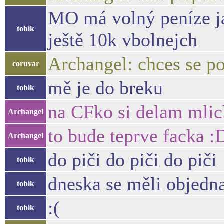
MO má volný peníze ja 
tobik
ještě 10k vbolnejch
Archangel: chces se po
coruvar
mě je do breku
tobik
na CFko si delam mlic
Archangel
to bude teprve facka :
Archangel
do piči do piči do piči
tobik
dneska se měli objedn
tobik
:(
tobik