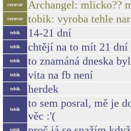
Archangel: mlicko?? m
coruvar
tobik: vyroba tehle na
coruvar
14-21 dní
tobik
chtějí na to mít 21 dní
tobik
to znamáná dneska byl
tobik
vita na fb není
tobik
herdek
tobik
to sem posral, mě je d
tobik
věc :'(
proč já se snažím když
tobik