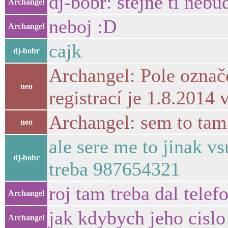
dj-bobr: stejne ti nebu
Archangel
neboj :D
Archangel
cajk
dj-bobr
Archangel: Pole označe
neo
registrací je 1.8.2014 
Archangel: sem to tam 
neo
ale sere me to jinak v
dj-bobr
treba 987654321
roj tam treba dal tele
Archangel
jak kdybych jeho cisl
Archangel