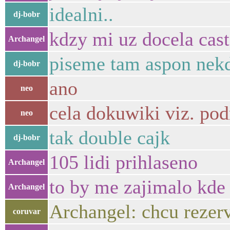
idealni..
dj-bobr
kdzy mi uz docela cast
Archangel
piseme tam aspon nekd
dj-bobr
ano
neo
cela dokuwiki viz. po
neo
tak double cajk
dj-bobr
105 lidi prihlaseno
Archangel
to by me zajimalo kde
Archangel
Archangel: chcu rezerv
coruvar