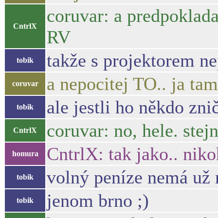
coruvar: a predpoklad
CntrlX
RV
takže s projektorem ne
tobik
a nepocitej TO.. ja t
coruvar
ale jestli ho někdo zni
tobik
coruvar: no, hele. stej
CntrlX
CntrlX: tak jako.. nik
homura
volný peníze nemá už 
tobik
jenom brno ;)
tobik