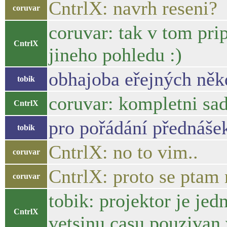
CntrlX: navrh reseni?
coruvar
coruvar: tak v tom pri
CntrlX
jineho pohledu :)
obhajoba eřejných někd
tobik
coruvar: kompletni sa
CntrlX
pro pořádání přednáše
tobik
CntrlX: no to vim..
coruvar
CntrlX: proto se ptam 
coruvar
tobik: projektor je jed
CntrlX
vetsinu casu pouzivan 