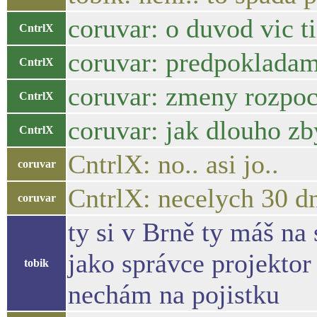
coruvar: o duvod vic t
CntrlX
coruvar: predpokladam
CntrlX
coruvar: zmeny rozpoc
CntrlX
coruvar: jak dlouho zb
CntrlX
CntrlX: no.. asi jo..
coruvar
CntrlX: necelych 30 d
coruvar
ty si v Brně ty máš na 
jako správce projektor
tobik
nechám na pojistku