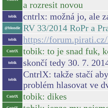
a rozresit novou
cntrlx: možná jo, ale 
tobik
RV 33/2014 RoPr a Pra
@blondie
https://forum.pirati.c
tobik
tobik: to je snad fuk, 
CntrlX
skončí tedy 30. 7. 201
tobik
CntrlX: takže stačí ab
tobik
problém hlasovat ve d
tobik: dikes
CntrlX
CntrlX