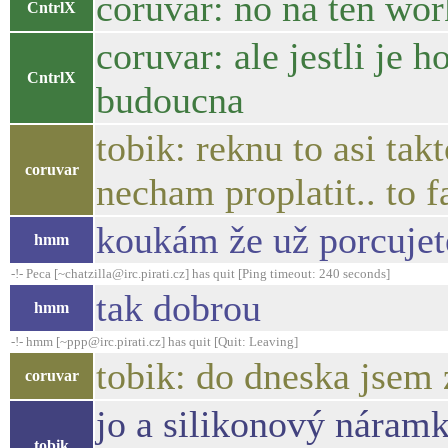
coruvar: no na ten wor
CntrlX
coruvar: ale jestli je 
CntrlX
budoucna
tobik: reknu to asi ta
coruvar
necham proplatit.. to f
koukám že už porcuje
hmm
-!- Peca [~chatzilla@irc.pirati.cz] has quit [Ping timeout: 240 seconds]
tak dobrou
hmm
-!- hmm [~ppp@irc.pirati.cz] has quit [Quit: Leaving]
tobik: do dneska jsem 
coruvar
jo a silikonový náramk
tobik