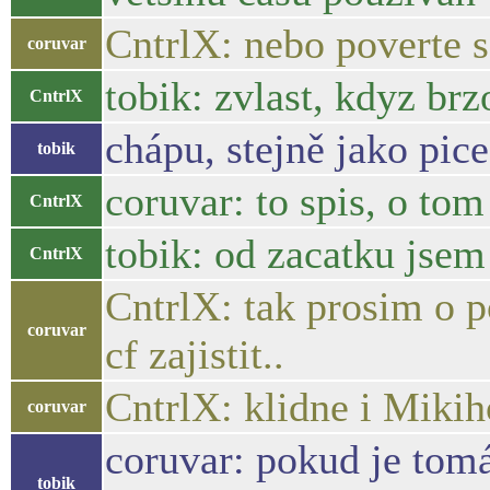
CntrlX: nebo poverte s
coruvar
tobik: zvlast, kdyz br
CntrlX
chápu, stejně jako pic
tobik
coruvar: to spis, o tom
CntrlX
tobik: od zacatku jsem 
CntrlX
CntrlX: tak prosim o 
coruvar
cf zajistit..
CntrlX: klidne i Miki
coruvar
coruvar: pokud je tomá
tobik