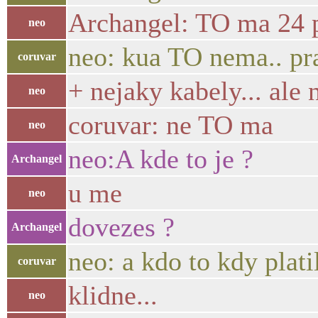
Archangel: TO ma 24 po
neo
neo: kua TO nema.. pr
coruvar
+ nejaky kabely... ale
neo
coruvar: ne TO ma
neo
neo:A kde to je ?
Archangel
u me
neo
dovezes ?
Archangel
neo: a kdo to kdy plat
coruvar
klidne...
neo