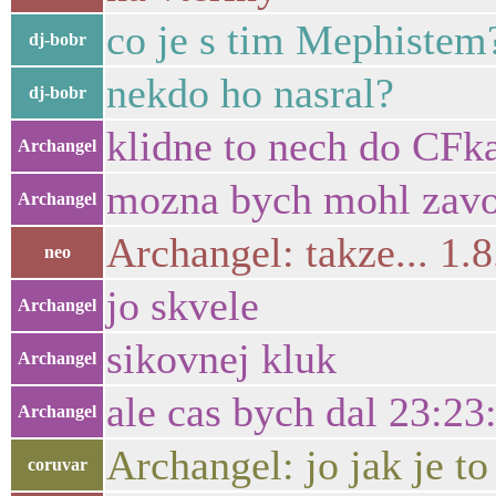
co je s tim Mephistem
dj-bobr
nekdo ho nasral?
dj-bobr
klidne to nech do CFka
Archangel
mozna bych mohl zavol
Archangel
Archangel: takze... 1.
neo
jo skvele
Archangel
sikovnej kluk
Archangel
ale cas bych dal 23:23
Archangel
Archangel: jo jak je to
coruvar