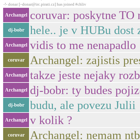
-!- donar [~donar@irc.pirati.cz] has joined #chliv
coruvar: poskytne TO 
Archangel
hele.. je v HUBu dost
dj-bobr
vidis to me nenapadlo
Archangel
Archangel: zajistis pre
coruvar
takze jeste nejaky roz
Archangel
dj-bobr: ty budes pojiz
Archangel
budu, ale povezu Julii
dj-bobr
v kolik ?
Archangel
Archangel: nemam ntb k
coruvar