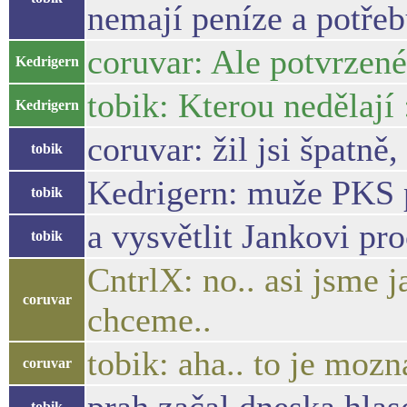
nemají peníze a potřeb
coruvar: Ale potvrzen
Kedrigern
tobik: Kterou nedělají
Kedrigern
coruvar: žil jsi špatn
tobik
Kedrigern: muže PKS p
tobik
a vysvětlit Jankovi pro
tobik
CntrlX: no.. asi jsme 
coruvar
chceme..
tobik: aha.. to je mozn
coruvar
tobik