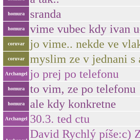
sranda
homura
vime vubec kdy ivan u
homura
jo vime.. nekde ve vla
coruvar
myslim ze v jednani s
coruvar
jo prej po telefonu
Archangel
to vim, ze po telefonu
homura
ale kdy konkretne
homura
30.3. ted ctu
Archangel
David Rychlý píše:c) Z