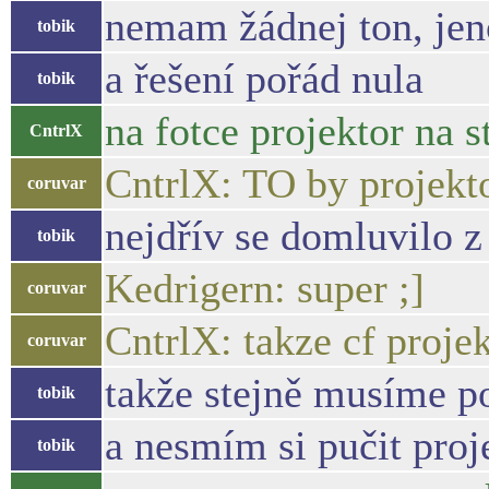
nemam žádnej ton, jeno
tobik
a řešení pořád nula
tobik
na fotce projektor na st
CntrlX
CntrlX: TO by projekto
coruvar
nejdřív se domluvilo z
tobik
Kedrigern: super ;]
coruvar
CntrlX: takze cf proje
coruvar
takže stejně musíme p
tobik
a nesmím si pučit proj
tobik