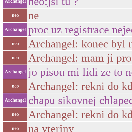
neo:jsi tu ?
Archangel
ne
neo
proc uz registrace neje
Archangel
Archangel: konec byl n
neo
Archangel: mam ji pro
neo
jo pisou mi lidi ze to n
Archangel
Archangel: rekni do kdy
neo
chapu sikovnej chlape
Archangel
Archangel: rekni do k
neo
na vteriny
neo