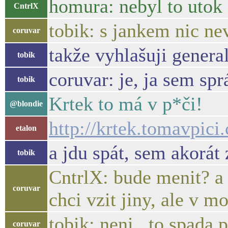
homura: nebyl to utok -
CntrlX
tobik: s jankem nic nevy
coruvar
takže vyhlašuji genera
tobik
coruvar: je, ja sem spr
tobik
Krtek to má v p*či!
@blondie
http://krtek.tomavpici.
etalon
a jdu spát, sem akorát 
tobik
CntrlX: bude menit? a k
coruvar
chci vzit jiny, ale v 
tobik: neni.. to spada
coruvar