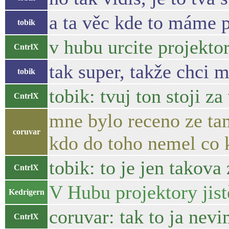
a ta věc kde to máme 
tobik
v hubu urcite projektor
CntrlX
tak super, takže chci m
tobik
tobik: tvuj ton stoji za
CntrlX
mne bylo receno ze ta
coruvar
kdo do toho nemel co k
tobik: to je jen takova
CntrlX
V Hubu projektory jistě
Kedrigern
coruvar: tak to ja nevi
CntrlX