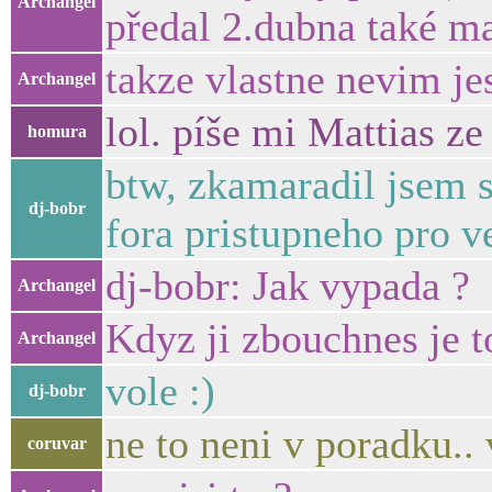
Archangel
předal 2.dubna také ma
takze vlastne nevim je
Archangel
lol. píše mi Mattias ze
homura
btw, zkamaradil jsem s
dj-bobr
fora pristupneho pro v
dj-bobr: Jak vypada ?
Archangel
Kdyz ji zbouchnes je t
Archangel
vole :)
dj-bobr
ne to neni v poradku.. 
coruvar