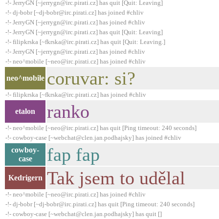
-!- JerryGN [~jerrygn@irc.pirati.cz] has quit [Quit: Leaving]
-!- dj-bobr [~dj-bobr@irc.pirati.cz] has joined #chliv
-!- JerryGN [~jerrygn@irc.pirati.cz] has joined #chliv
-!- JerryGN [~jerrygn@irc.pirati.cz] has quit [Quit: Leaving]
-!- filipkrska [~fkrska@irc.pirati.cz] has quit [Quit: Leaving.]
-!- JerryGN [~jerrygn@irc.pirati.cz] has joined #chliv
-!- neo^mobile [~neo@irc.pirati.cz] has joined #chliv
coruvar: si?
neo^mobile
-!- filipkrska [~fkrska@irc.pirati.cz] has joined #chliv
ranko
etalon
-!- neo^mobile [~neo@irc.pirati.cz] has quit [Ping timeout: 240 seconds]
-!- cowboy-case [~webchat@clen.jan.podhajsky] has joined #chliv
fap fap
cowboy-
case
Tak jsem to udělal
Kedrigern
-!- neo^mobile [~neo@irc.pirati.cz] has joined #chliv
-!- dj-bobr [~dj-bobr@irc.pirati.cz] has quit [Ping timeout: 240 seconds]
-!- cowboy-case [~webchat@clen.jan.podhajsky] has quit []