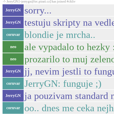
-!- JerryGN [~jerrygn@irc.pirati.cz] has joined #chliv
sorry...
JerryGN
testuju skripty na ved
JerryGN
blondie je mrcha..
coruvar
ale vypadalo to hezky 
neo
prozarilo to muj zeleno
neo
jj, nevim jestli to fun
JerryGN
JerryGN: funguje ;)
coruvar
ja pouzivam standard m
JerryGN
oo.. dnes me ceka nejh
coruvar