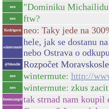
"Dominiku Michailidu 
neo
ftw?
neo
neo: Taky jede na 300
Kedrigern
hele, jak se dostanu n
wintermute
nebo Ostrava o odkupu
Rozpočet Moravskoslez
@blondie
wintermute:
http://ww
neo
wintermute: zkus zacit
neo
tak strnad nam koupil
homu|angel