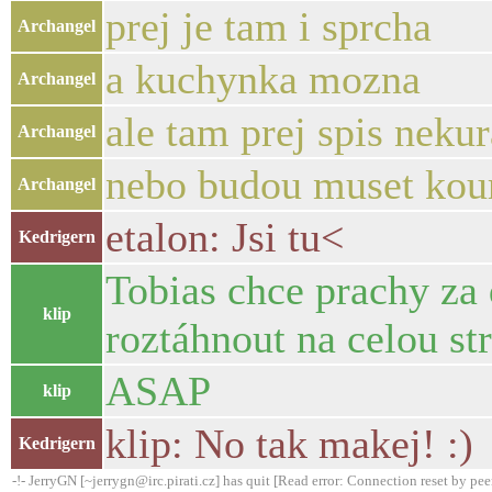
prej je tam i sprcha
Archangel
a kuchynka mozna
Archangel
ale tam prej spis nekur
Archangel
nebo budou muset kour
Archangel
etalon: Jsi tu<
Kedrigern
Tobias chce prachy za 
klip
roztáhnout na celou st
ASAP
klip
klip: No tak makej! :)
Kedrigern
-!- JerryGN [~jerrygn@irc.pirati.cz] has quit [Read error: Connection reset by pee