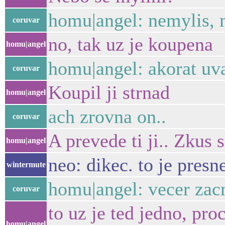
homu|angel: nemylis, 
coruvar
no, tak uz je koupena
homu|angel
homu|angel: akorat uva
coruvar
Koupil ji strnad
homu|angel
ach zrovna on..
coruvar
A prevede ti ji.. Zkus
homu|angel
neo: dikec. to je presn
wintermute
homu|angel: vecer zacn
coruvar
to uz je ted jedno, pro
homu|angel