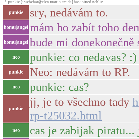
-!- punkie [~webchat@clen.martin.smida] has joined #chliv
sry, nedávám to.
punkie
mám ho zabít toho de
homu|angel
bude mi donekonečně s
homu|angel
punkie: co nedavas? :)
neo
Neo: nedávám to RP.
punkie
punkie: cas?
neo
jj, je to všechno tady
h
punkie
rp-t25032.html
cas je zabijak piratu...
neo