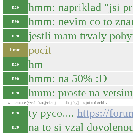
hmm: napriklad "jsi pr
neo
hmm: nevim co to zna
neo
jestli mam trvaly poby
neo
pocit
hmm
hm
neo
hmm: na 50% :D
neo
hmm: proste na vetsinu
neo
-!- wintermute [~webchat@clen.jan.podhajsky] has joined #chliv
ty pyco....
https://for
neo
na to si vzal dovoleno
neo