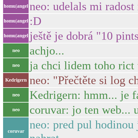
neo: udelals mi radost
homu|angel
:D
homu|angel
ještě je dobrá "10 pint
homu|angel
achjo...
neo
ja chci lidem toho rict
neo
neo: "Přečtěte si log c
Kedrigern
Kedrigern: hmm... je fa
neo
coruvar: jo ten web... 
neo
neo: pred pul hodinou j
coruvar