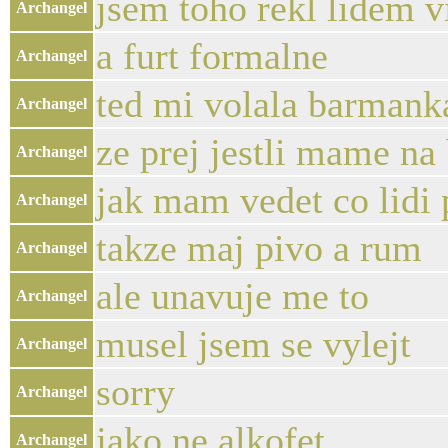
jsem toho rekl lidem v
Archangel
a furt formalne
Archangel
ted mi volala barmank
Archangel
ze prej jestli mame na
Archangel
jak mam vedet co lidi 
Archangel
takze maj pivo a rum
Archangel
ale unavuje me to
Archangel
musel jsem se vylejt
Archangel
sorry
Archangel
jako ne alkofet
Archangel