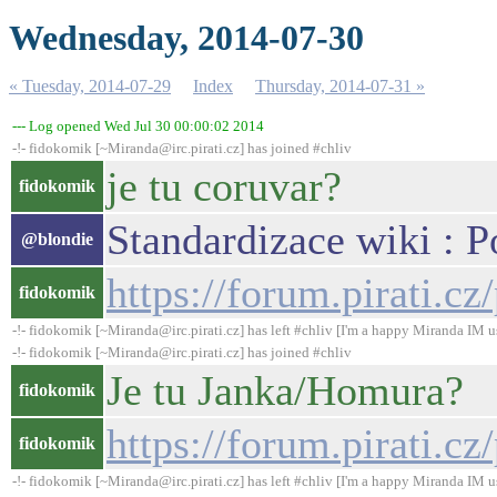
Wednesday, 2014-07-30
« Tuesday, 2014-07-29
Index
Thursday, 2014-07-31 »
--- Log opened Wed Jul 30 00:00:02 2014
-!- fidokomik [~Miranda@irc.pirati.cz] has joined #chliv
je tu coruvar?
fidokomik
Standardizace wiki : P
@blondie
https://forum.pirati.
fidokomik
-!- fidokomik [~Miranda@irc.pirati.cz] has left #chliv [I'm a happy Miranda IM u
-!- fidokomik [~Miranda@irc.pirati.cz] has joined #chliv
Je tu Janka/Homura?
fidokomik
https://forum.pirati.
fidokomik
-!- fidokomik [~Miranda@irc.pirati.cz] has left #chliv [I'm a happy Miranda IM u