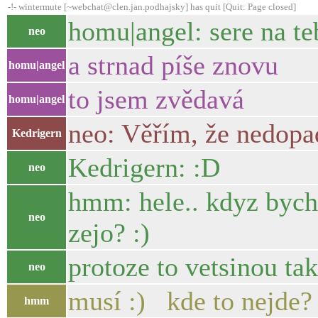
-!- wintermute [~webchat@clen.jan.podhajsky] has quit [Quit: Page closed]
homu|angel: sere na te
neo
a strnad píše znovu
homu|angel
to jsem zvědavá
homu|angel
neo: Věřím, že nedopa
Kedrigern
Kedrigern: :D
neo
hmm: hele.. kdyz bych 
neo
zejo? :)
protoze to vetsinou tak
neo
musí :) kde to nejde?
hmm