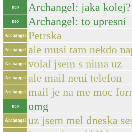
Archangel: jaka kolej?
neo
Archangel: to upresni
neo
Petrska
Archangel
ale musi tam nekdo nap
Archangel
volal jsem s nima uz
Archangel
ale mail neni telefon
Archangel
mail je na me moc for
Archangel
omg
neo
uz jsem mel dneska ses
Archangel