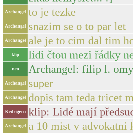
to je tezke
Archangel
snazim se o to par let
Archangel
ale je to cim dal tim ho
Archangel
lidi čtou mezi řádky 
klip
Archangel: filip l. om
neo
super
Archangel
dopis tam teda tricet m
Archangel
klip: Lidé mají předsud
Kedrigern
a 10 mist v advokatni 
Archangel