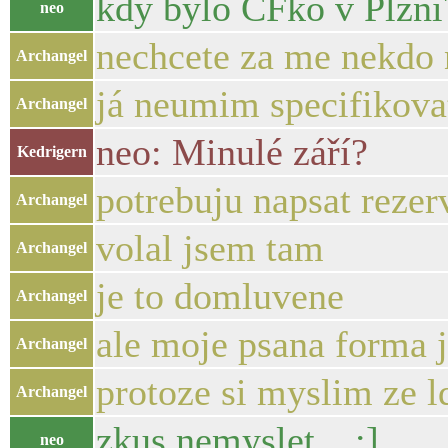
kdy bylo CFko v Plzni
neo
nechcete za me nekdo 
Archangel
já neumim specifikova
Archangel
neo: Minulé září?
Kedrigern
potrebuju napsat rezer
Archangel
volal jsem tam
Archangel
je to domluvene
Archangel
ale moje psana forma 
Archangel
protoze si myslim ze l
Archangel
zkus nemyslet... :]
neo