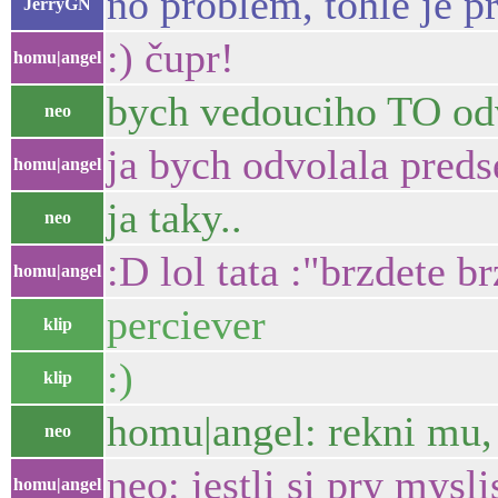
no problem, tohle je p
JerryGN
:) čupr!
homu|angel
bych vedouciho TO odv
neo
ja bych odvolala pred
homu|angel
ja taky..
neo
:D lol tata :"brzdete b
homu|angel
perciever
klip
:)
klip
homu|angel: rekni mu, 
neo
neo: jestli si pry mysl
homu|angel