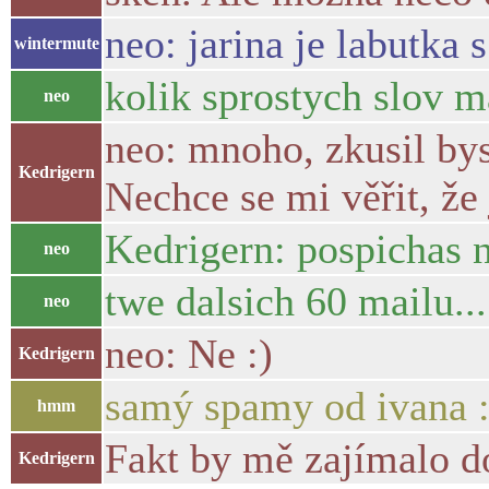
neo: jarina je labutka
wintermute
kolik sprostych slov 
neo
neo: mnoho, zkusil bys
Kedrigern
Nechce se mi věřit, že 
Kedrigern: pospichas n
neo
twe dalsich 60 mailu..
neo
neo: Ne :)
Kedrigern
samý spamy od ivana :
hmm
Fakt by mě zajímalo do
Kedrigern