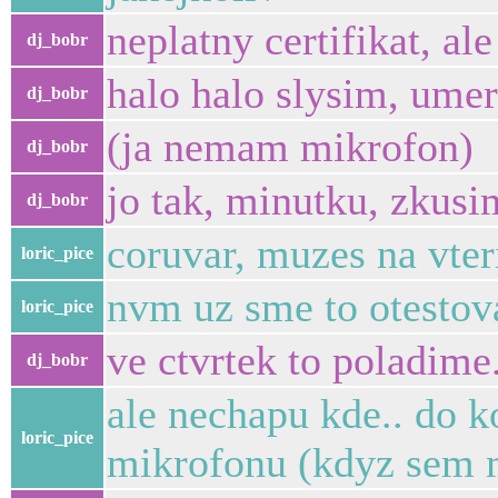
neplatny certifikat, ale
dj_bobr
halo halo slysim, ume
dj_bobr
(ja nemam mikrofon)
dj_bobr
jo tak, minutku, zkusi
dj_bobr
coruvar, muzes na vte
loric_pice
nvm uz sme to otestov
loric_pice
ve ctvrtek to poladime.
dj_bobr
ale nechapu kde.. do k
loric_pice
mikrofonu (kdyz sem ml