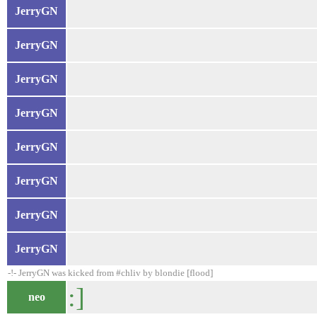
JerryGN
JerryGN
JerryGN
JerryGN
JerryGN
JerryGN
JerryGN
JerryGN
-!- JerryGN was kicked from #chliv by blondie [flood]
:]
neo