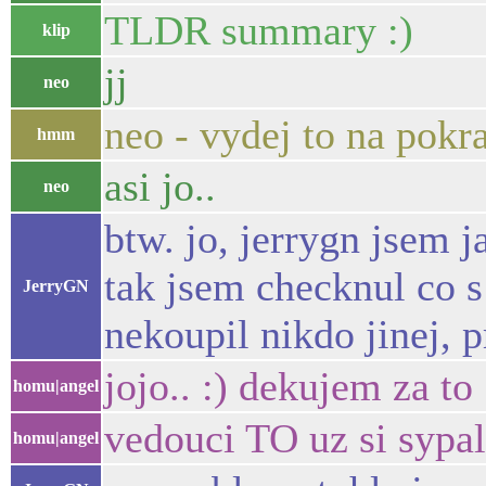
TLDR summary :)
klip
jj
neo
neo - vydej to na pokr
hmm
asi jo..
neo
btw. jo, jerrygn jsem 
tak jsem checknul co s 
JerryGN
nekoupil nikdo jinej, 
jojo.. :) dekujem za to
homu|angel
vedouci TO uz si sypal
homu|angel