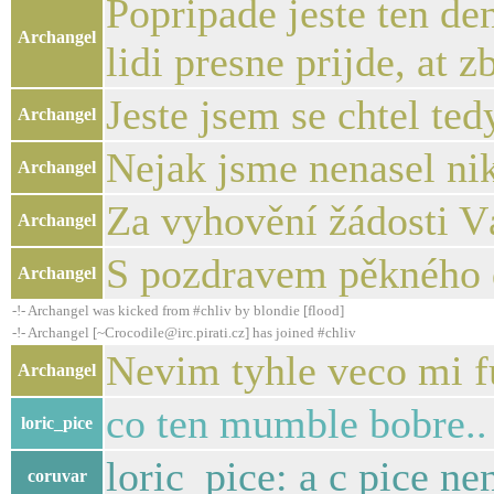
Popripade jeste ten de
Archangel
lidi presne prijde, at
Jeste jsem se chtel ted
Archangel
Nejak jsme nenasel ni
Archangel
Za vyhovění žádosti V
Archangel
S pozdravem pěkného 
Archangel
-!- Archangel was kicked from #chliv by blondie [flood]
-!- Archangel [~Crocodile@irc.pirati.cz] has joined #chliv
Nevim tyhle veco mi f
Archangel
co ten mumble bobre.. 
loric_pice
loric_pice: a c pice nen
coruvar