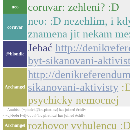
coruvar: zehleni? :D
neo
neo: :D nezehlim, i kd
coruvar
znamena jit nekam mezi
Jebać
http://denikrefe
@blondie
byt-sikanovani-aktivis
http://denikreferendum
sikanovani-aktivisty
:D
Archangel
psychicky nemocnej
-!- Anubish [~pholek@irc.pirati.cz] has joined #chliv
-!- dj-bobr [~dj-bobr@irc.pirati.cz] has joined #chliv
rozhovor vyhulencu :
Archangel