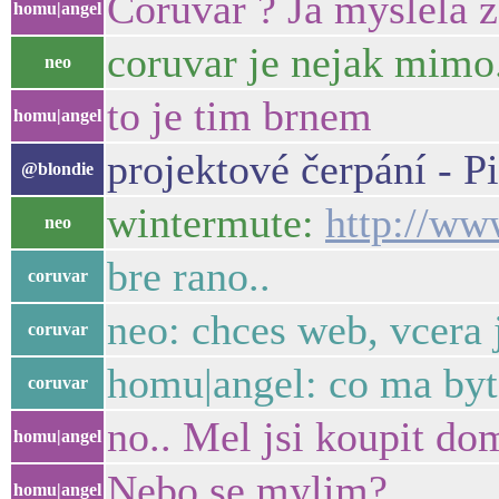
Coruvar ? Ja myslela 
homu|angel
coruvar je nejak mimo.
neo
to je tim brnem
homu|angel
projektové čerpání - P
@blondie
wintermute:
http://ww
neo
bre rano..
coruvar
neo: chces web, vcera 
coruvar
homu|angel: co ma by
coruvar
no.. Mel jsi koupit do
homu|angel
Nebo se mylim?
homu|angel