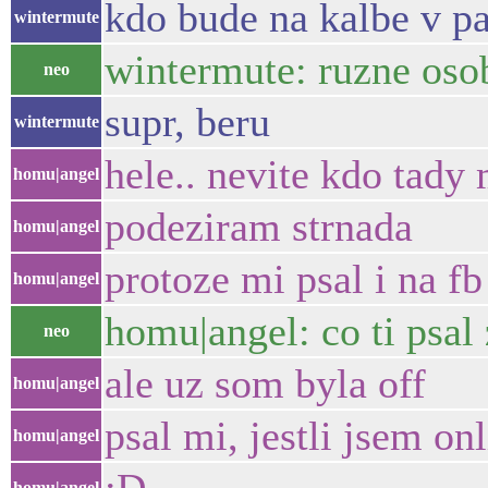
kdo bude na kalbe v p
wintermute
wintermute: ruzne osob
neo
supr, beru
wintermute
hele.. nevite kdo tady
homu|angel
podeziram strnada
homu|angel
protoze mi psal i na fb
homu|angel
homu|angel: co ti psal
neo
ale uz som byla off
homu|angel
psal mi, jestli jsem on
homu|angel
homu|angel