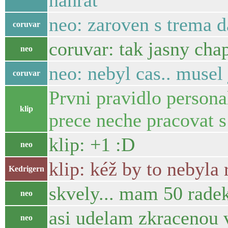
nahrat
neo: zaroven s trema d
coruvar
coruvar: tak jasny chap
neo
neo: nebyl cas.. musel
coruvar
Prvni pravidlo persona
klip
prece neche pracovat s 
klip: +1 :D
neo
klip: kéž by to nebyla r
Kedrigern
skvely... mam 50 radek 
neo
asi udelam zkracenou ve
neo