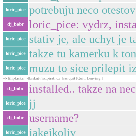
potrebuju neco otestov
loric_pice
loric_pice: vydrz, inst
dj_bobr
stativ je, ale uchyt je
loric_pice
takze tu kamerku k to
loric_pice
muzu to sice prilepit 
loric_pice
-!- filipkrska [~fkrska@irc.pirati.cz] has quit [Quit: Leaving.]
installed.. takze na ne
dj_bobr
jj
loric_pice
username?
dj_bobr
jakejkoliv
loric_pice