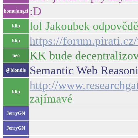
:D
homu|angel
lol Jakoubek odpovědě
klip
https://forum.pirati.c
klip
KK bude decentralizov
neo
Semantic Web Reasoni
@blondie
http://www.researchg
klip
zajímavé
JerryGN
JerryGN