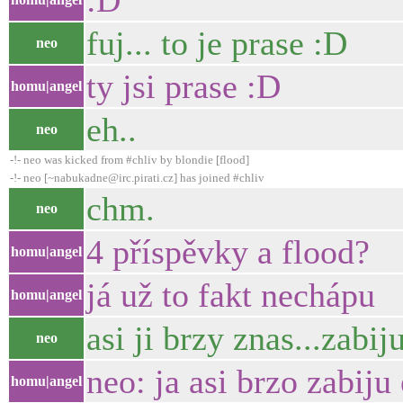
:D
fuj... to je prase :D
neo
ty jsi prase :D
homu|angel
eh..
neo
-!- neo was kicked from #chliv by blondie [flood]
-!- neo [~nabukadne@irc.pirati.cz] has joined #chliv
chm.
neo
4 příspěvky a flood?
homu|angel
já už to fakt nechápu
homu|angel
asi ji brzy znas...zabij
neo
neo: ja asi brzo zabiju
homu|angel