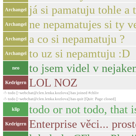
já si pamatuju tohle a 
Archangel
ne nepamatujes si ty v
Archangel
a co si nepamatuju ?
Archangel
to uz si nepamtuju :D
Archangel
to jsem videl v nejake
neo
LOL NOZ
Kedrigern
-!- todo [~webchat@clen.lenka.kozlova] has joined #chliv
-!- todo [~webchat@clen.lenka.kozlova] has quit [Quit: Page closed]
todo or not todo, that 
klip
Enterprise věci... pros
Kedrigern