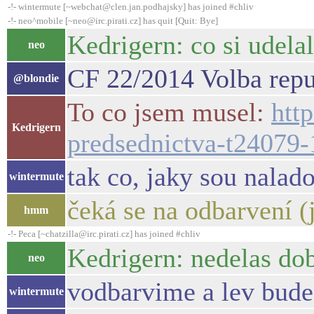
-!- wintermute [~webchat@clen.jan.podhajsky] has joined #chliv
-!- neo^mobile [~neo@irc.pirati.cz] has quit [Quit: Bye]
Kedrigern: co si udela
neo
CF 22/2014 Volba repu
@blondie
To co jsem musel:
htt
Kedrigern
predsednictva-t24079
tak co, jaky sou nalad
wintermute
čeká se na odbarvení (j
hmm
-!- Peca [~chatzilla@irc.pirati.cz] has joined #chliv
Kedrigern: nedelas dobr
neo
vodbarvime a lev bude
wintermute