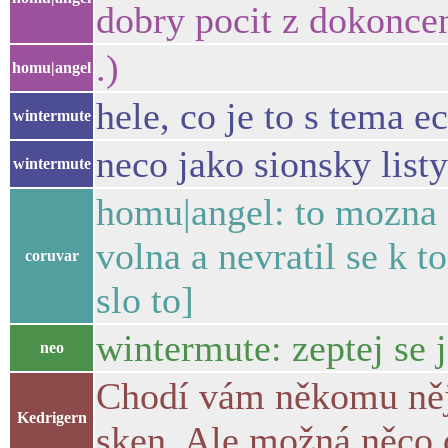
dobry pocit z dokoncen
.)
homu|angel
hele, co je to s tema 
wintermute
neco jako sionsky listy
wintermute
homu|angel: to mozna a
volna a nevratil se k 
coruvar
slo to]
wintermute: zeptej se 
neo
Chodí vám někomu něja
Kedrigern
sken. Ale možná něco 