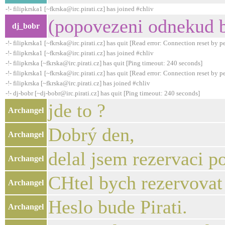
-!- filipkrska1 [~fkrska@irc.pirati.cz] has joined #chliv
(popovezeni odnekud b
dj_bobr
-!- filipkrska1 [~fkrska@irc.pirati.cz] has quit [Read error: Connection reset by p
-!- filipkrska1 [~fkrska@irc.pirati.cz] has joined #chliv
-!- filipkrska [~fkrska@irc.pirati.cz] has quit [Ping timeout: 240 seconds]
-!- filipkrska1 [~fkrska@irc.pirati.cz] has quit [Read error: Connection reset by p
-!- filipkrska [~fkrska@irc.pirati.cz] has joined #chliv
-!- dj-bobr [~dj-bobr@irc.pirati.cz] has quit [Ping timeout: 240 seconds]
jde to ?
Archangel
Dobrý den,
Archangel
delal jsem rezervaci po
Archangel
CHtel bych rezervovat 
Archangel
Heslo bude Pirati.
Archangel