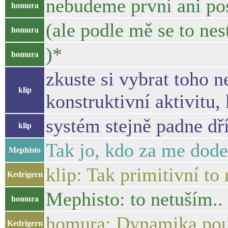
nebudeme první ani pos
homura
(ale podle mě se to ne
homura
)*
homura
zkuste si vybrat toho 
klip
konstruktivní aktivitu,
systém stejně padne dř
klip
Tak jo, kdo za me dod
Mephisto
klip: Tak primitivní t
Kedrigern
Mephisto: to netuším..
homura
homura: Dynamika použi
Kedrigern