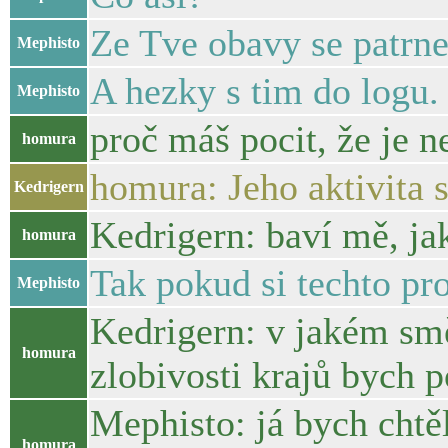
Ze Tve obavy se patrne 
Mephisto
A hezky s tim do logu.
Mephisto
proč máš pocit, že je n
homura
homura: Jeho aktivita s
Kedrigern
Kedrigern: baví mě, ja
homura
Tak pokud si techto pr
Mephisto
Kedrigern: v jakém směr
homura
zlobivosti krajů bych p
Mephisto: já bych chtěl
homura