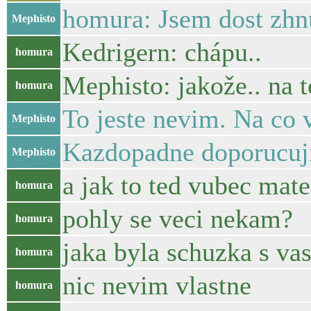
homura: Jsem dost zhn
Mephisto
Kedrigern: chápu..
homura
Mephisto: jakože.. na t
homura
To jeste nevim. Na co 
Mephisto
Kazdopadne doporucuji 
Mephisto
a jak to ted vubec mate
homura
pohly se veci nekam?
homura
jaka byla schuzka s v
homura
nic nevim vlastne
homura