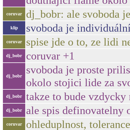
doutnajici flame okolo
dj_bobr: ale svoboda je
coruvar
svoboda je individuální
klip
spise jde o to, ze lidi n
coruvar
coruvar +1
dj_bobr
svoboda je proste prili
dj_bobr
okolo stojici lide za
takze to bude vzdycky
dj_bobr
ale spis definovatelny
dj_bobr
ohleduplnost, tolerance
coruvar