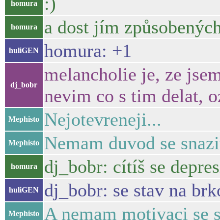
:)
homura
a dost jím způsobených
homura
homura: +1
huliGEN
melancholie je, ze jse
dj_bobr
nevim co s tim delat, o
Nejotevreneji...
Mephisto
Nemam duvod se snazit
Mephisto
dj_bobr: cítíš se depr
homura
dj_bobr: se stav na brk
huliGEN
A nemam motivaci se sn
Mephisto