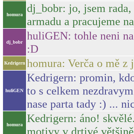
dj_bobr: jo, jsem rada,
homura
armadu a pracujeme na 
huliGEN: tohle neni na
dj_bobr
:D
homura: Verča o mě z j
Kedrigern
Kedrigern: promin, kdo 
to s celkem nezdravym 
huliGEN
nase parta tady :) ... 
Kedrigern: áno! skvělé.
homura
motivy v drtivé většině