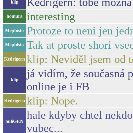
Kedrigern: tobě možn
klip
interesting
homura
Protoze to neni jen jed
Mephisto
Tak at proste shori vs
Mephisto
klip: Neviděl jsem od 
Kedrigern
já vidím, že současná p
klip
online je i FB
klip: Nope.
Kedrigern
hale kdyby chtel nekdo 
huliGEN
vubec...