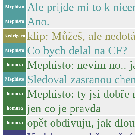
Ale prijde mi to k nic
Mephisto
Ano.
Mephisto
klip: Můžeš, ale nedot
Kedrigern
Co bych delal na CF?
Mephisto
Mephisto: nevim no.. 
homura
Sledoval zasranou chem
Mephisto
Mephisto: ty jsi dobře
homura
jen co je pravda
homura
opět obdivuju, jak dlou
homura