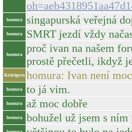
oh=aeb4318951aa47d
singapurská veřejná 
homura
SMRT jezdí vždy nača
homura
proč ivan na našem foru 
homura
prostě přečetli, ikdyž 
homura: Ivan není moc
Kedrigern
to já vim.
homura
až moc dobře
homura
bohužel už jsem s ním 
homura
většinou to bylo na jed
homura