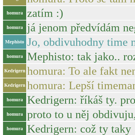
zatím :)
homura
já jenom předvídám neg
homura
Jo, obdivuhodny time
Mephisto
Mephisto: tak jako.. r
homura
homura: To ale fakt nen
Kedrigern
homura: Lepší timeman
Kedrigern
Kedrigern: říkáš ty. pro
homura
proto to u něj obdivuju,
homura
Kedrigern: což ty taky
homura