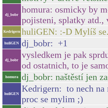
homura: osmicky by me 
dj_bobr
pojisteni, splatky atd.,
huliGEN: :-D Mylíš se
Kedrigern
dj_bobr: +1
huliGEN
vysledkem je pak sprd
dj_bobr
od ostatnich, to je sam
dj_bobr: naštěstí jen 
homura
Kedrigern: to nech na 
huliGEN
proc se mylim ;)