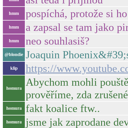
pospíchá, protože si h
hmm
a zapsal se tam jako pi
hmm
neo souhlasiš?
hmm
Joaquin Phoenix&#39;s
@blondie
https://www.youtube
klip
Abychom mohli pouštět
homura
prověříme, zda zrušené
fakt koalice ftw..
homura
jsme jak zaprodane de
homura