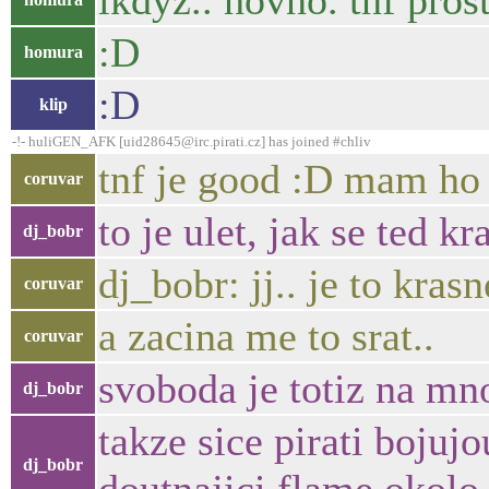
ikdyz.. hovno. tnf pros
:D
homura
:D
klip
-!- huliGEN_AFK [uid28645@irc.pirati.cz] has joined #chliv
tnf je good :D mam ho
coruvar
to je ulet, jak se ted k
dj_bobr
dj_bobr: jj.. je to krasn
coruvar
a zacina me to srat..
coruvar
svoboda je totiz na mno
dj_bobr
takze sice pirati boju
dj_bobr