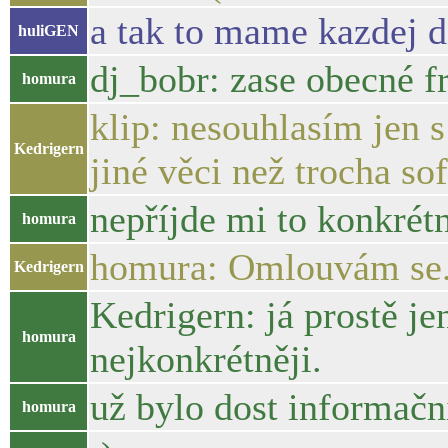
a tak to mame kazdej 
huliGEN
dj_bobr: zase obecné f
homura
klip: nesouhlasím jen 
Kedrigern
jiné věci než trocha so
nepříjde mi to konkrétn
homura
homura: Omlouvám se.
Kedrigern
Kedrigern: já prostě j
homura
nejkonkrétněji.
už bylo dost informač
homura