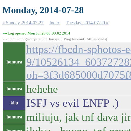
Monday, 2014-07-28
« Sunday, 2014-07-27
Index
Tuesday, 2014-07-29 »
--- Log opened Mon Jul 28 00:00:02 2014
-!- hmm [~ppp@irc.pirati.cz] has quit [Ping timeout: 240 seconds]
https://fbcdn-sphotos-
9/10526134_60372728
homura
oh=3f3d685000d7075
hehehe
homura
ISFJ vs evil ENFP .)
klip
miliuju, jak tnf dava j
homura
homura