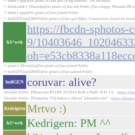
-!- hmm [~ppp@irc.pirati.cz] has quit [Ping timeout: 240 seconds]
-!- fidokomik [~Miranda@irc.pirati.cz] has left #chliv [I'm a happy Miranda IM u
-!- hmm [~ppp@irc.pirati.cz] has joined #chliv
-!- huliGEN [uid28645@irc.pirati.cz] has quit [Quit: Connection closed for inact
https://fbcdn-sphotos-
9/10403646_10204633
h3^wrk
oh=e53cb8338a118ec
-!- pirati [~Divnejtej@irc.pirati.cz] has joined #chliv
-!- huliGEN [uid28645@irc.pirati.cz] has joined #chliv
coruvar: alive?
huliGEN
-blondie:#chliv- [Hlasovani RV] RV 33/2014 RoPr a PraH - R.H. 1.k. -
https://fo
-blondie:#chliv- [Podatelna TO] žádost o zřízení "přesměrování" -
https://forum.
Mrtvo :)
Kedrigern
Kedrigern: PM ^^
h3^wrk