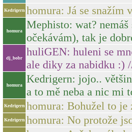
homura: Já se snažím v
Kedrigern
Mephisto: wat? nemáš s
homura
očekávám), tak je dobr
huliGEN: huleni se mno
dj_bobr
ale diky za nabidku :) 
Kedrigern: jojo.. větši
homura
a to mě neba a nic mi 
homura: Bohužel to je z
Kedrigern
homura: No protože jsou
Kedrigern