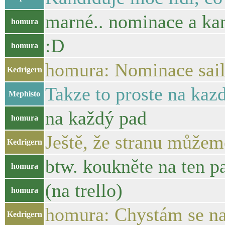
marné.. nominace a kand
homura
:D
homura
homura: Nominace sailn
Kedrigern
Takze to proste na kaz
Mephisto
na každý pad
homura
Ještě, že stranu můžem
Kedrigern
btw. koukněte na ten pa
homura
(na trello)
homura
homura: Chystám se na 
Kedrigern