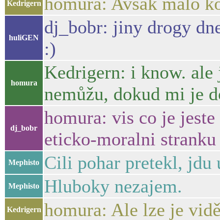
homura: Avšak málo kon
Kedrigern
dj_bobr: jiny drogy dne
huliGEN
:)
Kedrigern: i know. ale
homura
nemůžu, dokud mi je d
homura: vis co je jest
dj_bobr
eticko-moralni stranku 
Cili pohar pretekl, jdu
Mephisto
Hluboky nezajem.
Mephisto
homura: Ale lze je vidě
Kedrigern