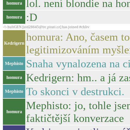
lol. není blondie na h
homura
:D
homura
-!- huliGEN [uid28645@irc.pirati.cz] has joined #chliv
homura: Ano, časem to
Kedrigern
legitimizováním myšle
Snaha vynalozena na cin
Mephisto
Kedrigern: hm.. a já za
homura
To skonci v destrukci.
Mephisto
Mephisto: jo, tohle js
homura
faktičtější konverzace