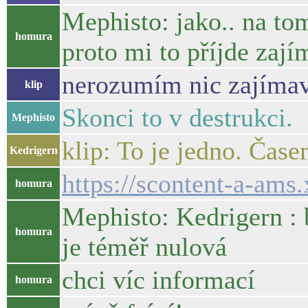
Mephisto: jako.. na tom
homura
proto mi to příjde zaj
nerozumím nic zajíma
klip
Skonci to v destrukci.
Mephisto
klip: To je jedno. Časem
Kedrigern
https://scontent-a-am
homura
Mephisto: Kedrigern : b
homura
je téměř nulová
chci víc informací
homura