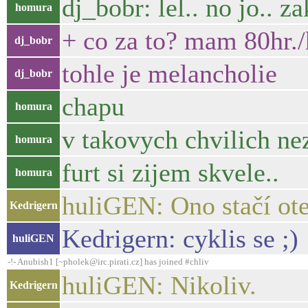
dj_bobr: lel.. no jo.. z
homura
+ co za to? mam 80hr.
dj_bobr
tohle je melancholie
dj_bobr
chapu
homura
v takovych chvilich ne
homura
furt si zijem skvele..
homura
huliGEN: Ono stačí otev
Kedrigern
Kedrigern: cyklis se ;)
huliGEN
-!- Anubish1 [~pholek@irc.pirati.cz] has joined #chliv
huliGEN: Nikoliv.
Kedrigern