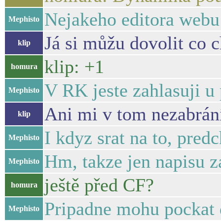
Nejakeho editora webu s
Mephisto
Já si můžu dovolit co 
klip
klip: +1
homura
V RK jeste zahlasuji u
Mephisto
Ani mi v tom nezabrán
klip
I kdyz srat na to, pred
Mephisto
Hm, takze jen napisu za
Mephisto
ještě před CF?
homura
Pripadne mohu pockat d
Mephisto