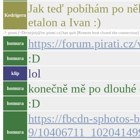
Jak teď pobíhám po něk
Kedrigern
etalon a Ivan :)
-!- pirati [~Divnejtej@irc.pirati.cz] has quit [Remote host closed the connection]
https://forum.pirati.c
homura
:D
homura
lol
klip
konečně mě po dlouhé 
homura
:D
homura
https://fbcdn-sphotos-
9/10406711_10204149
homura