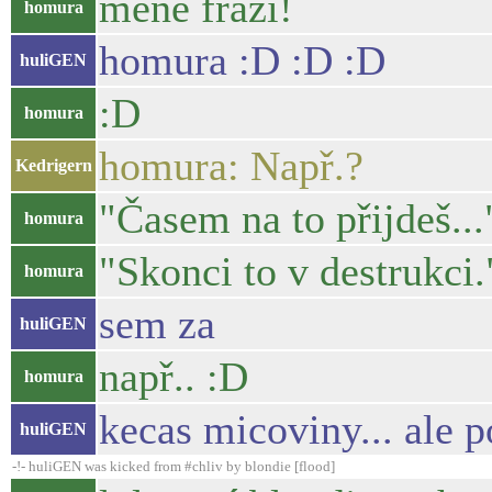
méně frází!
homura
homura :D :D :D
huliGEN
:D
homura
homura: Např.?
Kedrigern
"Časem na to přijdeš...
homura
"Skonci to v destrukci.
homura
sem za
huliGEN
např.. :D
homura
kecas micoviny... ale 
huliGEN
-!- huliGEN was kicked from #chliv by blondie [flood]