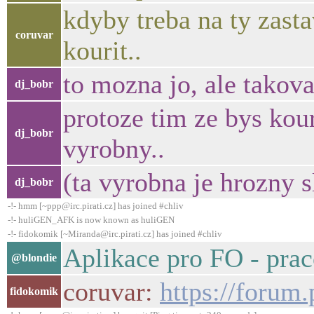
kdyby treba na ty zasta
coruvar
kourit..
to mozna jo, ale takova
dj_bobr
protoze tim ze bys kou
dj_bobr
vyrobny..
(ta vyrobna je hrozny s
dj_bobr
-!- hmm [~ppp@irc.pirati.cz] has joined #chliv
-!- huliGEN_AFK is now known as huliGEN
-!- fidokomik [~Miranda@irc.pirati.cz] has joined #chliv
Aplikace pro FO - prac
@blondie
coruvar:
https://forum
fidokomik