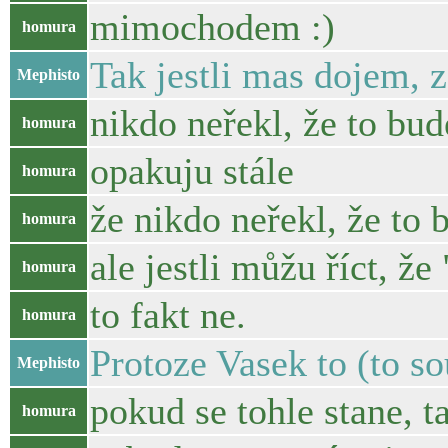
mimochodem :)
homura
Tak jestli mas dojem, 
Mephisto
nikdo neřekl, že to bu
homura
opakuju stále
homura
že nikdo neřekl, že to
homura
ale jestli můžu říct, ž
homura
to fakt ne.
homura
Protoze Vasek to (to so
Mephisto
pokud se tohle stane, t
homura