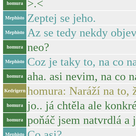
>.<
homura
Zeptej se jeho.
Mephisto
Az se tedy nekdy objev
Mephisto
neo?
homura
Coz je taky to, na co n
Mephisto
aha. asi nevim, na co 
homura
homura: Naráží na to, 
Kedrigern
jo.. já chtěla ale konkr
homura
poňáč jsem natvrdlá a 
homura
Co asi?
Mephisto