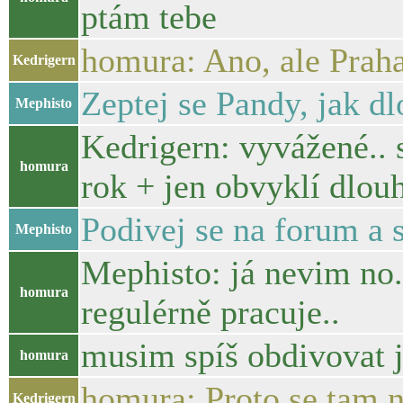
ptám tebe
homura: Ano, ale Praha
Kedrigern
Zeptej se Pandy, jak d
Mephisto
Kedrigern: vyvážené.. s
homura
rok + jen obvyklí dlouh
Podivej se na forum a 
Mephisto
Mephisto: já nevim no..
homura
regulérně pracuje..
musim spíš obdivovat j
homura
homura: Proto se tam n
Kedrigern