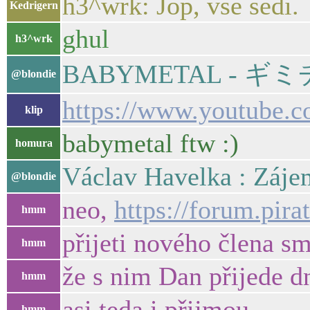
h3^wrk: Jop, vše sedí.
Kedrigern
ghul
h3^wrk
BABYMETAL - ギミチョコ
@blondie
https://www.youtub
klip
babymetal ftw :)
homura
Václav Havelka : Záje
@blondie
neo,
https://forum.pir
hmm
přijeti nového člena s
hmm
že s nim Dan přijede d
hmm
asi teda i přijmou
hmm