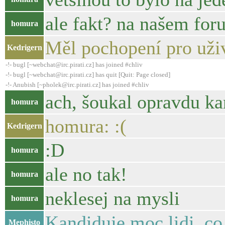
ale fakt? na našem for
homura
Měl pochopení pro uži
Kedrigern
-!- bugl [~webchat@irc.pirati.cz] has joined #chliv
-!- bugl [~webchat@irc.pirati.cz] has quit [Quit: Page closed]
-!- Anubish [~pholek@irc.pirati.cz] has joined #chliv
ach, šoukal opravdu ka
homura
homura: :(
Kedrigern
:D
homura
ale no tak!
homura
neklesej na mysli
homura
Kandiduje moc lidi, co
Mephisto