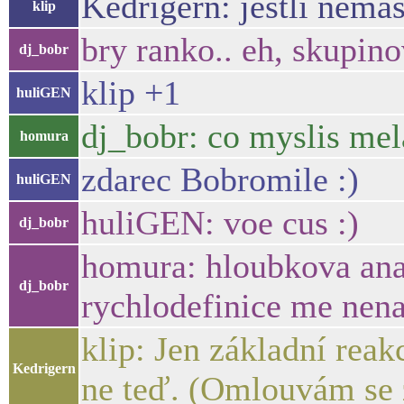
Kedrigern: jestli nemáš
klip
bry ranko.. eh, skupin
dj_bobr
klip +1
huliGEN
dj_bobr: co myslis mel
homura
zdarec Bobromile :)
huliGEN
huliGEN: voe cus :)
dj_bobr
homura: hloubkova analy
dj_bobr
rychlodefinice me nen
klip: Jen základní rea
Kedrigern
ne teď. (Omlouvám se z