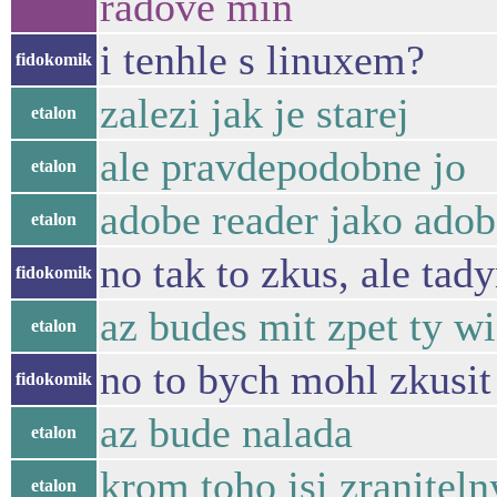
radove min
i tenhle s linuxem?
fidokomik
zalezi jak je starej
etalon
ale pravdepodobne jo
etalon
adobe reader jako adob
etalon
no tak to zkus, ale ta
fidokomik
az budes mit zpet ty w
etalon
no to bych mohl zkusit
fidokomik
az bude nalada
etalon
krom toho jsi zraniteln
etalon