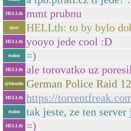
mmt prubnu
HELLth
HELLth: to by bylo do
quar
yooyo jede cool :D
HELLth
=)
etalon
ale torovatko uz poresi
HELLth
German Police Raid 12
@blondie
https://torrentfreak.c
HELLth
tak jeste, ze ten server 
etalon
=)
HELLth