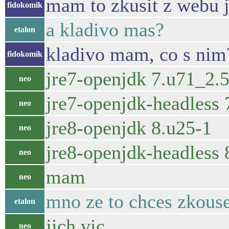
mam to zkusit z webu 
fidokomik
a kladivo mas?
etalon
kladivo mam, co s nim
fidokomik
jre7-openjdk 7.u71_2.5
neo
jre7-openjdk-headless 
neo
jre8-openjdk 8.u25-1
neo
jre8-openjdk-headless 
neo
mam
neo
mno ze to chces zkous
etalon
jich vic...
neo