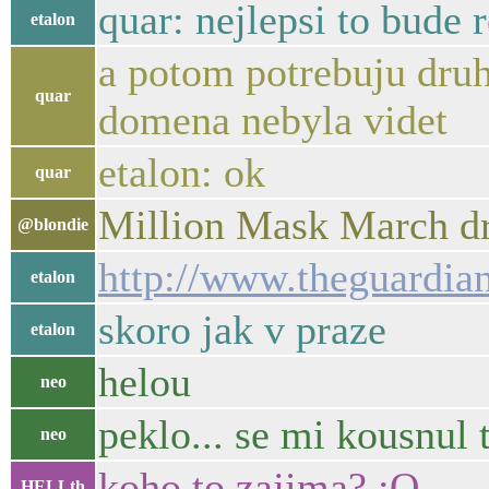
quar: nejlepsi to bude 
etalon
a potom potrebuju druh
quar
domena nebyla videt
etalon: ok
quar
Million Mask March dr
@blondie
http://www.theguardia
etalon
skoro jak v praze
etalon
helou
neo
peklo... se mi kousnul t
neo
koho to zajima? :O
HELLth