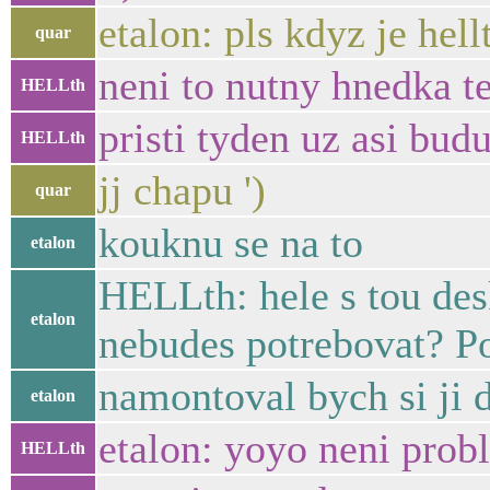
etalon: pls kdyz je he
quar
neni to nutny hnedka t
HELLth
pristi tyden uz asi budu
HELLth
jj chapu ')
quar
kouknu se na to
etalon
HELLth: hele s tou desk
etalon
nebudes potrebovat? Po
namontoval bych si ji
etalon
etalon: yoyo neni probl
HELLth