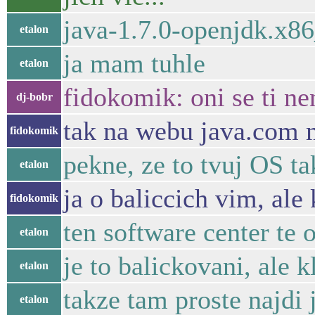
java-1.7.0-openjdk.x8
etalon
ja mam tuhle
etalon
fidokomik: oni se ti ne
dj-bobr
tak na webu java.com m
fidokomik
pekne, ze to tvuj OS t
etalon
ja o baliccich vim, ale
fidokomik
ten software center te o
etalon
je to balickovani, ale 
etalon
takze tam proste najdi 
etalon