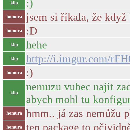
:)
klip
jsem si říkala, že když
homura
:D
homura
hehe
klip
http://i.imgur.com/rF
klip
:)
homura
nemuzu vubec najit zad
klip
abych mohl tu konfigu
hmm.. já zas nemůžu při
homura
ten package to očivid
homura