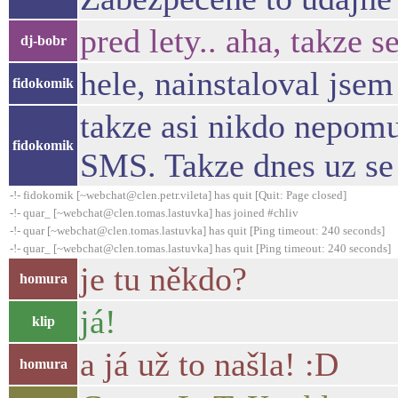
pred lety.. aha, takze 
dj-bobr
hele, nainstaloval jsem
fidokomik
takze asi nikdo nepomuz
fidokomik
SMS. Takze dnes uz se
-!- fidokomik [~webchat@clen.petr.vileta] has quit [Quit: Page closed]
-!- quar_ [~webchat@clen.tomas.lastuvka] has joined #chliv
-!- quar [~webchat@clen.tomas.lastuvka] has quit [Ping timeout: 240 seconds]
-!- quar_ [~webchat@clen.tomas.lastuvka] has quit [Ping timeout: 240 seconds]
je tu někdo?
homura
já!
klip
a já už to našla! :D
homura