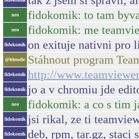
tak z jsem si spravil, 
fidokomik: to tam byva
neo
fidokomik: me teamview
neo
on exituje nativni pro l
fidokomik
Stáhnout program Tea
@blondie
http://www.teamviewer
fidokomik
jo a v chromiu jde edito
fidokomik
fidokomik: a co s tim 
neo
jsi rikal, ze ti teamvi
fidokomik
deb, rpm, tar.gz, staci s
fidokomik