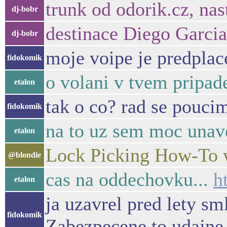
trunk od odorik.cz, nas
dj-bobr
destinace Diego Garcia
dj-bobr
moje voipe je predplac
fidokomik
o volani v tvem pripade
etalon
tak o co? rad se pouci
fidokomik
na to uz sem moc unav
etalon
Lock Picking How-To w
@blondie
cas na oddechovku...
h
etalon
ja uzavrel pred lety sm
fidokomik
Zabezpecene to udajne 