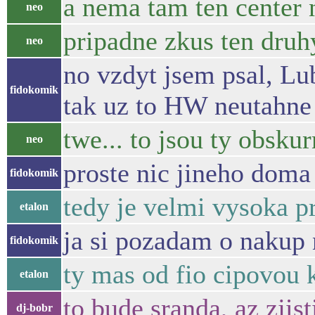
a nema tam ten center 
neo
pripadne zkus ten druhy
neo
no vzdyt jsem psal, Lu
fidokomik
tak uz to HW neutahne
twe... to jsou ty obskur
neo
proste nic jineho dom
fidokomik
tedy je velmi vysoka p
etalon
ja si pozadam o nakup
fidokomik
ty mas od fio cipovou k
etalon
to bude sranda, az zjist
dj-bobr