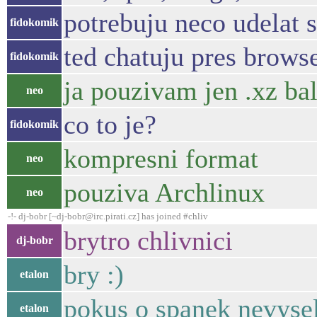
potrebuju neco udelat 
fidokomik
ted chatuju pres brows
fidokomik
ja pouzivam jen .xz ba
neo
co to je?
fidokomik
kompresni format
neo
pouziva Archlinux
neo
-!- dj-bobr [~dj-bobr@irc.pirati.cz] has joined #chliv
brytro chlivnici
dj-bobr
bry :)
etalon
pokus o spanek nevyse
etalon