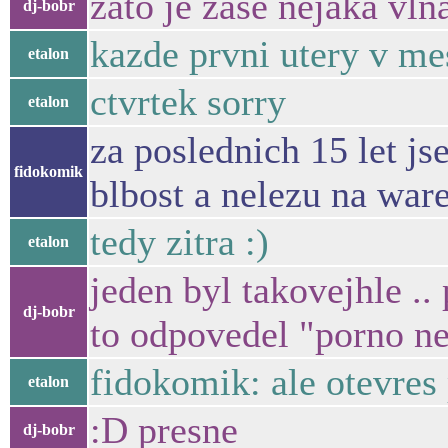
zato je zase nejaka vln
dj-bobr
kazde prvni utery v mes
etalon
ctvrtek sorry
etalon
za poslednich 15 let j
fidokomik
blbost a nelezu na war
tedy zitra :)
etalon
jeden byl takovejhle ..
dj-bobr
to odpovedel "porno n
fidokomik: ale otevres 
etalon
:D presne
dj-bobr