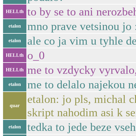
to by se to ani nerozb
HELLth
mno prave vetsinou jo
etalon
ale co ja vim u tyhle d
etalon
o_0
HELLth
me to vzdycky vyrvalo,
HELLth
me to delalo najekou ne
etalon
etalon: jo pls, michal 
quar
skript nahodim asi k se
tedka to jede beze vse
etalon