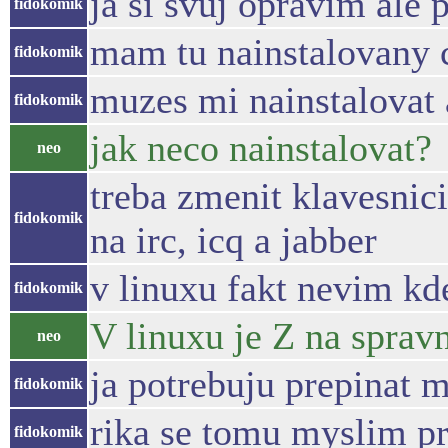
ja si svuj opravim ale
fidokomik
mam tu nainstalovany 
fidokomik
muzes mi nainstalovat
fidokomik
jak neco nainstalovat?
neo
treba zmenit klavesnic
fidokomik
na irc, icq a jabber
v linuxu fakt nevim kd
fidokomik
V linuxu je Z na sprav
neo
ja potrebuju prepinat m
fidokomik
rika se tomu myslim pr
fidokomik