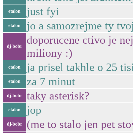
just fyi
etalon
jo a samozrejme ty tvoj
etalon
doporucene ctivo je nej
dj-bobr
miliony :)
ja prisel takhle o 25 tis
etalon
za 7 minut
etalon
taky asterisk?
dj-bobr
jop
etalon
(me to stalo jen pet st
dj-bobr