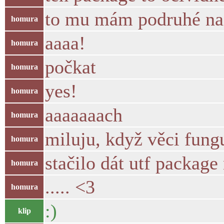
to mu mám podruhé na
homura
aaaa!
homura
počkat
homura
yes!
homura
aaaaaaach
homura
miluju, když věci fung
homura
stačilo dát utf packag
homura
..... <3
homura
:)
klip