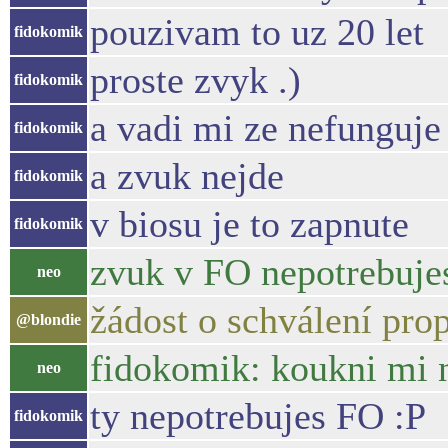
pouzivam to uz 20 let
fidokomik
proste zvyk .)
fidokomik
a vadi mi ze nefunguje
fidokomik
a zvuk nejde
fidokomik
v biosu je to zapnute
fidokomik
zvuk v FO nepotrebujes
neo
žádost o schválení pro
@blondie
fidokomik: koukni mi n
neo
ty nepotrebujes FO :P
fidokomik