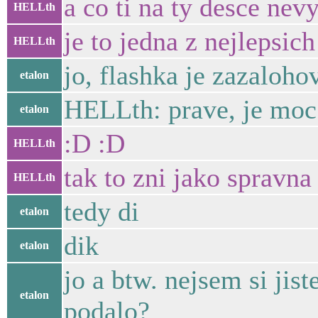
a co ti na ty desce nev
HELLth
je to jedna z nejlepsic
HELLth
jo, flashka je zazaloho
etalon
HELLth: prave, je moc 
etalon
:D :D
HELLth
tak to zni jako spravn
HELLth
tedy di
etalon
dik
etalon
jo a btw. nejsem si jis
etalon
podalo?