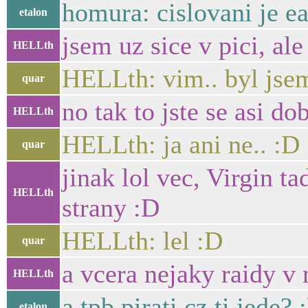
homura: cislovani je ea
etalon
jsem uz sice v pici, al
HELLth
HELLth: vim.. byl jsem
quar
no tak to jste se asi do
HELLth
HELLth: ja ani ne.. :D
quar
jinak lol vec, Virgin t
HELLth
strany :D
HELLth: lel :D
quar
a vcera nejaky raidy v
HELLth
a tpb.pirati.cz ti jede? :
etalon