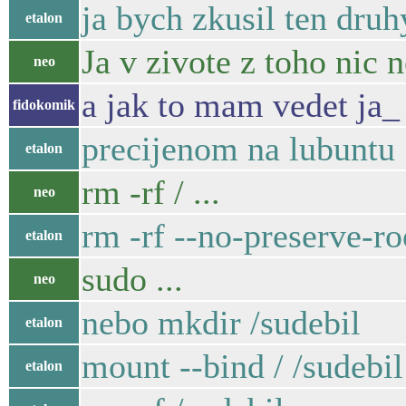
ja bych zkusil ten druh
etalon
Ja v zivote z toho nic n
neo
a jak to mam vedet ja_
fidokomik
precijenom na lubuntu
etalon
rm -rf / ...
neo
rm -rf --no-preserve-ro
etalon
sudo ...
neo
nebo mkdir /sudebil
etalon
mount --bind / /sudebil
etalon