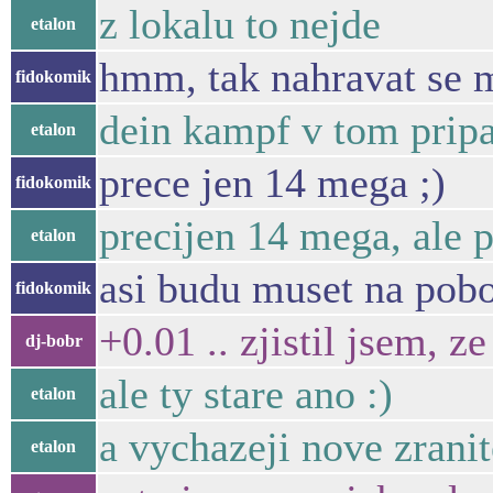
z lokalu to nejde
etalon
hmm, tak nahravat se 
fidokomik
dein kampf v tom prip
etalon
prece jen 14 mega ;)
fidokomik
precijen 14 mega, ale
etalon
asi budu muset na pob
fidokomik
+0.01 .. zjistil jsem,
dj-bobr
ale ty stare ano :)
etalon
a vychazeji nove zrani
etalon