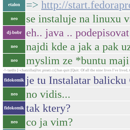
=>
http://start.fedorapr
etalon
se instaluje na linuxu v
neo
eh.. java .. podepisova
dj-bobr
najdi kde a jak a pak uz
neo
myslim ze *buntu maji
neo
-!- tardis [~chatzilla@irc.pirati.cz] has quit [Quit: Of all the nine lives I´ve lived, t
je tu Instalatar balick
fidokomik
no vidis...
neo
tak ktery?
fidokomik
co ja vim?
neo