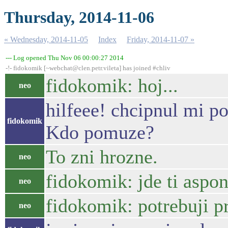
Thursday, 2014-11-06
« Wednesday, 2014-11-05
Index
Friday, 2014-11-07 »
--- Log opened Thu Nov 06 00:00:27 2014
-!- fidokomik [~webchat@clen.petr.vileta] has joined #chliv
fidokomik: hoj...
neo
hilfeee! chcipnul mi po
fidokomik
Kdo pomuze?
To zni hrozne.
neo
fidokomik: jde ti aspon
neo
fidokomik: potrebuji pr
neo