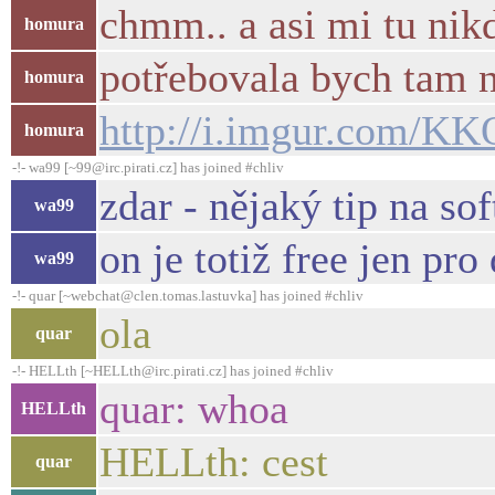
chmm.. a asi mi tu nik
homura
potřebovala bych tam n
homura
http://i.imgur.com/K
homura
-!- wa99 [~99@irc.pirati.cz] has joined #chliv
zdar - nějaký tip na so
wa99
on je totiž free jen pr
wa99
-!- quar [~webchat@clen.tomas.lastuvka] has joined #chliv
ola
quar
-!- HELLth [~HELLth@irc.pirati.cz] has joined #chliv
quar: whoa
HELLth
HELLth: cest
quar