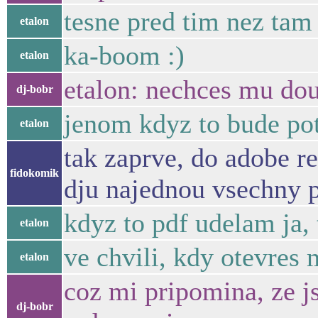
tesne pred tim nez tam 
etalon
ka-boom :)
etalon
etalon: nechces mu dou
dj-bobr
jenom kdyz to bude pot
etalon
tak zaprve, do adobe r
fidokomik
dju najednou vsechny 
kdyz to pdf udelam ja, 
etalon
ve chvili, kdy otevres 
etalon
coz mi pripomina, ze js
dj-bobr