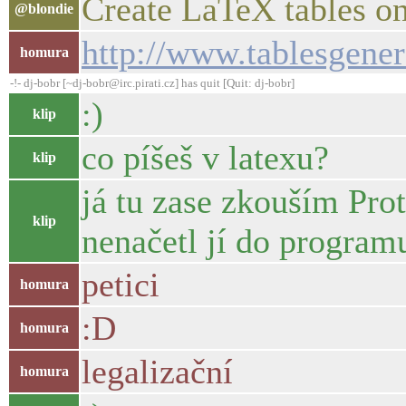
Create LaTeX tables on
@blondie
http://www.tablesgener
homura
-!- dj-bobr [~dj-bobr@irc.pirati.cz] has quit [Quit: dj-bobr]
:)
klip
co píšeš v latexu?
klip
já tu zase zkouším Prot
klip
nenačetl jí do program
petici
homura
:D
homura
legalizační
homura