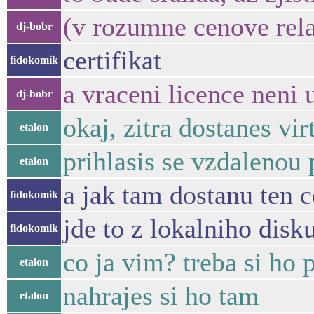
(v rozumne cenove rela
dj-bobr
certifikat
fidokomik
a vraceni licence neni 
dj-bobr
okaj, zitra dostanes vi
etalon
prihlasis se vzdalenou
etalon
a jak tam dostanu ten c
fidokomik
jde to z lokalniho disk
fidokomik
co ja vim? treba si ho
etalon
nahrajes si ho tam
etalon