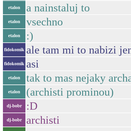
a nainstaluj to
etalon
vsechno
etalon
:)
etalon
ale tam mi to nabizi j
fidokomik
asi
fidokomik
tak to mas nejaky arch
etalon
(archisti prominou)
etalon
:D
dj-bobr
archisti
dj-bobr