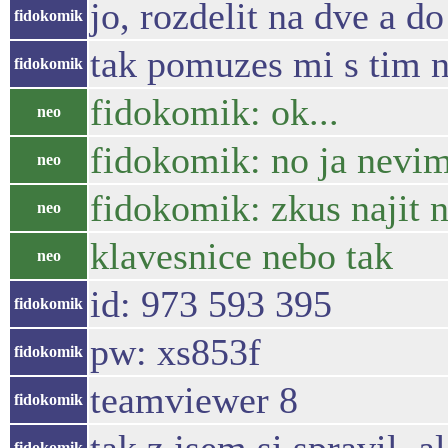
jo, rozdelit na dve a 
fidokomik
tak pomuzes mi s tim 
fidokomik
fidokomik: ok...
neo
fidokomik: no ja nevim
neo
fidokomik: zkus najit n
neo
klavesnice nebo tak
neo
id: 973 593 395
fidokomik
pw: xs853f
fidokomik
teamviewer 8
fidokomik
fidokomik