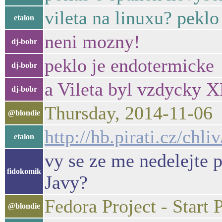
vileta na linuxu? pekl
etalon
neni mozny!
dj-bobr
peklo je endotermicke
dj-bobr
a Vileta byl vzdycky 
dj-bobr
Thursday, 2014-11-06
@blondie
http://hb.pirati.cz/chli
etalon
vy se ze me nedelejte 
fidokomik
Javy?
Fedora Project - Start 
@blondie