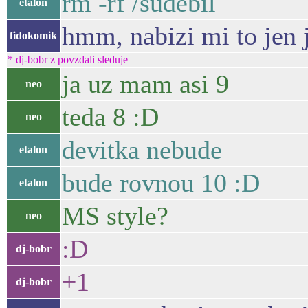
rm -rf /sudebil
etalon
hmm, nabizi mi to jen j
fidokomik
* dj-bobr z povzdali sleduje
ja uz mam asi 9
neo
teda 8 :D
neo
devitka nebude
etalon
bude rovnou 10 :D
etalon
MS style?
neo
:D
dj-bobr
+1
dj-bobr