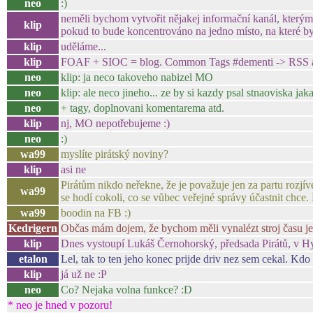
neo
:)
neměli bychom vytvořit nějakej informační kanál, který
klip
pokud to bude koncentrováno na jedno místo, na které by
klip
uděláme...
klip
FOAF + SIOC = blog. Common Tags #dementi -> RSS a n
neo
klip: ja neco takoveho nabizel MO
neo
klip: ale neco jineho... ze by si kazdy psal stnaoviska jak
neo
+ tagy, doplnovani komentarema atd.
klip
nj, MO nepotřebujeme :)
neo
:)
wa99
myslíte pirátský noviny?
klip
asi ne
Pirátům nikdo neřekne, že je považuje jen za partu rozjíve
wa99
se hodí cokoli, co se vůbec veřejné správy účastnit chce.
wa99
boodin na FB :)
Kedrigern
Občas mám dojem, že bychom měli vynalézt stroj času jen
klip
Dnes vystoupí Lukáš Černohorský, předsada Pirátů, v 
etalon
Lel, tak to ten jeho konec prijde driv nez sem cekal. Kd
klip
já už ne :P
neo
Co? Nejaka volna funkce? :D
* neo je hned v pozoru!