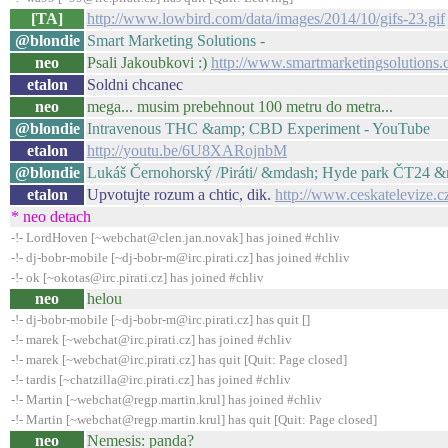
[TA]
http://www.lowbird.com/data/images/2014/10/gifs-23.gif
@blondie
Smart Marketing Solutions -
neo
Psali Jakoubkovi :)
http://www.smartmarketingsolutions.c
etalon
Soldni chcanec
neo
mega... musim prebehnout 100 metru do metra...
@blondie
Intravenous THC &amp; CBD Experiment - YouTube
etalon
http://youtu.be/6U8XARojnbM
@blondie
Lukáš Černohorský /Piráti/ &mdash; Hyde park ČT24 &m
etalon
Upvotujte rozum a chtic, dik.
http://www.ceskatelevize.c
* neo detach
-!- LordHoven [~webchat@clen.jan.novak] has joined #chliv
-!- dj-bobr-mobile [~dj-bobr-m@irc.pirati.cz] has joined #chliv
-!- ok [~okotas@irc.pirati.cz] has joined #chliv
neo
helou
-!- dj-bobr-mobile [~dj-bobr-m@irc.pirati.cz] has quit []
-!- marek [~webchat@irc.pirati.cz] has joined #chliv
-!- marek [~webchat@irc.pirati.cz] has quit [Quit: Page closed]
-!- tardis [~chatzilla@irc.pirati.cz] has joined #chliv
-!- Martin [~webchat@regp.martin.krul] has joined #chliv
-!- Martin [~webchat@regp.martin.krul] has quit [Quit: Page closed]
neo
Nemesis: panda?