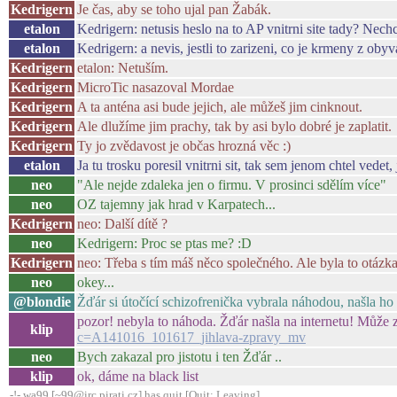
Kedrigern
Je čas, aby se toho ujal pan Žabák.
etalon
Kedrigern: netusis heslo na to AP vnitrni site tady? Nechc
etalon
Kedrigern: a nevis, jestli to zarizeni, co je krmeny z ob
Kedrigern
etalon: Netuším.
Kedrigern
MicroTic nasazoval Mordae
Kedrigern
A ta anténa asi bude jejich, ale můžeš jim cinknout.
Kedrigern
Ale dlužíme jim prachy, tak by asi bylo dobré je zaplatit.
Kedrigern
Ty jo zvědavost je občas hrozná věc :)
etalon
Ja tu trosku poresil vnitrni sit, tak sem jenom chtel vede
neo
"Ale nejde zdaleka jen o firmu. V prosinci sdělím více"
neo
OZ tajemny jak hrad v Karpatech...
Kedrigern
neo: Další dítě ?
neo
Kedrigern: Proc se ptas me? :D
Kedrigern
neo: Třeba s tím máš něco společného. Ale byla to otázk
neo
okey...
@blondie
Žďár si útočící schizofrenička vybrala náhodou, našla ho
pozor! nebyla to náhoda. Žďár našla na internetu! Může z
klip
c=A141016_101617_jihlava-zpravy_mv
neo
Bych zakazal pro jistotu i ten Žďár ..
klip
ok, dáme na black list
-!- wa99 [~99@irc.pirati.cz] has quit [Quit: Leaving]