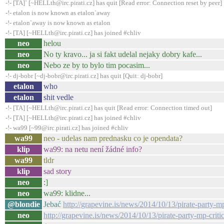
-!- [TA]` [~HELLth@irc.pirati.cz] has quit [Read error: Connection reset by peer]
-!- etalon is now known as etalon`away
-!- etalon`away is now known as etalon
-!- [TA] [~HELLth@irc.pirati.cz] has joined #chliv
neo
helou
neo
No ty kravo... ja si fakt udelal nejaky dobry kafe...
neo
Nebo ze by to bylo tim pocasim...
-!- dj-bobr [~dj-bobr@irc.pirati.cz] has quit [Quit: dj-bobr]
etalon
who
etalon
shit vedle
-!- [TA] [~HELLth@irc.pirati.cz] has quit [Read error: Connection timed out]
-!- [TA] [~HELLth@irc.pirati.cz] has joined #chliv
-!- wa99 [~99@irc.pirati.cz] has joined #chliv
wa99
neo - udelas nam prednasku co je opendata?
klip
wa99: na netu není žádné info?
wa99
tldr
klip
sad story
neo
:]
neo
wa99: klidne...
@blondie
Jebać
http://grapevine.is/news/2014/10/13/pirate-party-mp-
neo
http://grapevine.is/news/2014/10/13/pirate-party-mp-critic