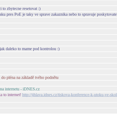
i to zbytecne resetovat :)
yvaku pres PoE je taky ve sprave zakaznika nebo to spravuje poskytovate
t, jak daleko to mame pod kontrolou :)
a do pléna na základě tvého podnětu
 na internetu - iDNES.cz
a to internet!
http://jihlava.idnes.cz/tiskova-konference-k-utoku-ve-sk