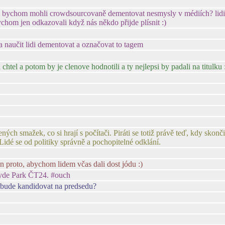
m bychom mohli crowdsourcovaně dementovat nesmysly v médiích? lidi b
chom jen odkazovali když nás někdo přijde plísnit :)
aučit lidi dementovat a označovat to tagem
a chtel a potom by je clenove hodnotili a ty nejlepsi by padali na titulku
ných smažek, co si hrají s počítači. Piráti se totiž právě teď, kdy skon
 Lidé se od politiky správně a pochopitelné odklání.
 proto, abychom lidem včas dali dost jódu :)
Hyde Park ČT24. #ouch
o bude kandidovat na predsedu?