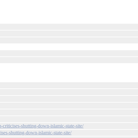
criticises-shutting-down-islamic-state-site/
ises-shutting-down-islamic-state-site/