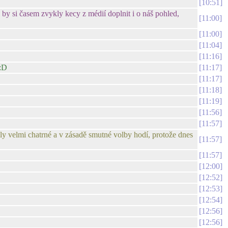
10:51
y si časem zvykly kecy z médií doplnit i o náš pohled,
11:00
11:00
11:04
11:16
 :D
11:17
11:17
11:18
11:19
11:56
11:57
čily velmi chatrné a v zásadě smutné volby hodí, protože dnes
11:57
11:57
12:00
12:52
12:53
12:54
12:56
12:56