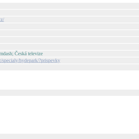
z/
dash; Česká televize
z/specialy/hydepark/?prispevky