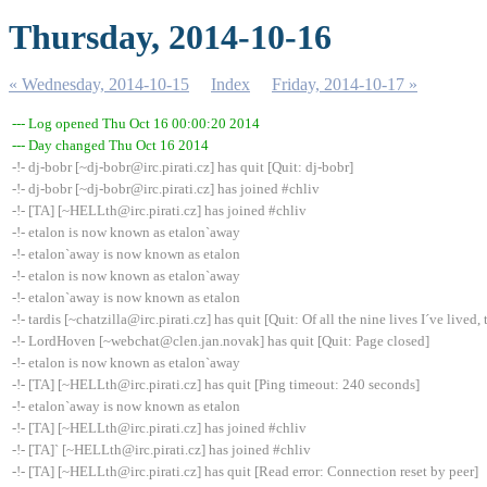
Thursday, 2014-10-16
« Wednesday, 2014-10-15
Index
Friday, 2014-10-17 »
--- Log opened Thu Oct 16 00:00:20 2014
--- Day changed Thu Oct 16 2014
-!- dj-bobr [~dj-bobr@irc.pirati.cz] has quit [Quit: dj-bobr]
-!- dj-bobr [~dj-bobr@irc.pirati.cz] has joined #chliv
-!- [TA] [~HELLth@irc.pirati.cz] has joined #chliv
-!- etalon is now known as etalon`away
-!- etalon`away is now known as etalon
-!- etalon is now known as etalon`away
-!- etalon`away is now known as etalon
-!- tardis [~chatzilla@irc.pirati.cz] has quit [Quit: Of all the nine lives I´ve lived, t
-!- LordHoven [~webchat@clen.jan.novak] has quit [Quit: Page closed]
-!- etalon is now known as etalon`away
-!- [TA] [~HELLth@irc.pirati.cz] has quit [Ping timeout: 240 seconds]
-!- etalon`away is now known as etalon
-!- [TA] [~HELLth@irc.pirati.cz] has joined #chliv
-!- [TA]` [~HELLth@irc.pirati.cz] has joined #chliv
-!- [TA] [~HELLth@irc.pirati.cz] has quit [Read error: Connection reset by peer]