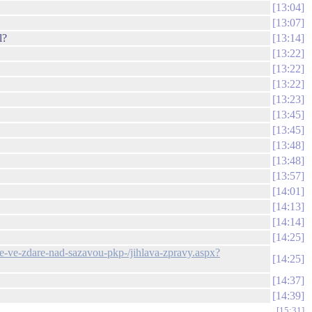
13:04
13:07
l?
13:14
13:22
13:22
13:22
13:23
13:45
13:45
13:48
13:48
13:57
14:01
14:13
14:14
14:25
ole-ve-zdare-nad-sazavou-pkp-/jihlava-zpravy.aspx?
14:25
14:37
14:39
15:31