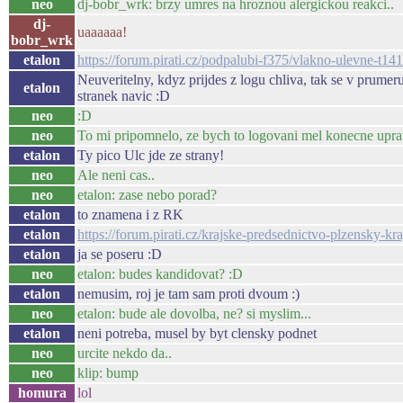
neo
dj-bobr_wrk: brzy umres na hroznou alergickou reakci..
dj-
uaaaaaa!
bobr_wrk
etalon
https://forum.pirati.cz/podpalubi-f375/vlakno-ulevne-t
Neuveritelny, kdyz prijdes z logu chliva, tak se v prumer
etalon
stranek navic :D
neo
:D
neo
To mi pripomnelo, ze bych to logovani mel konecne uprav
etalon
Ty pico Ulc jde ze strany!
neo
Ale neni cas..
neo
etalon: zase nebo porad?
etalon
to znamena i z RK
etalon
https://forum.pirati.cz/krajske-predsednictvo-plzensky-kr
etalon
ja se poseru :D
neo
etalon: budes kandidovat? :D
etalon
nemusim, roj je tam sam proti dvoum :)
neo
etalon: bude ale dovolba, ne? si myslim...
etalon
neni potreba, musel by byt clensky podnet
neo
urcite nekdo da..
neo
klip: bump
homura
lol