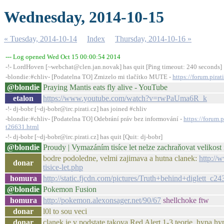
Wednesday, 2014-10-15
« Tuesday, 2014-10-14
Index
Thursday, 2014-10-16 »
--- Log opened Wed Oct 15 00:00:54 2014
-!- LordHoven [~webchat@clen.jan.novak] has quit [Ping timeout: 240 seconds]
-blondie:#chliv- [Podatelna TO] Zmizelo mi tlačítko MUTE -
https://forum.pira
@blondie
Praying Mantis eats fly alive - YouTube
etalon
https://www.youtube.com/watch?v=rwPaUma6R_k
-!- dj-bobr [~dj-bobr@irc.pirati.cz] has joined #chliv
-blondie:#chliv- [Podatelna TO] Odebrání práv bez informování -
https://forum.
t26631.html
-!- dj-bobr [~dj-bobr@irc.pirati.cz] has quit [Quit: dj-bobr]
@blondie
Proudy | Vymazáním tisíce let nelze zachraňovat velikost
bodre podoledne, velmi zajimava a hutna clanek:
http://
donar
tisice-let.php
homura
http://static.fjcdn.com/pictures/Truth+behind+diglett_c
@blondie
Pokemon Fusion
homura
http://pokemon.alexonsager.net/90/67
shellchoke ftw
donar
l0l to sou veci
donar
clanek je v podstate takova Red Alert 1-3 teorie, hypa hy