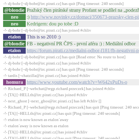
-!- dj-bobr [~dj-bobr@irc.pirati.cz] has quit [Ping timeout: 240 seconds]
@blondie
Pražský člen pirátské strany Profant se podílel na „pod
neo
:)
http://www.novinky.cz/domaci/350673-prazsky-clen-pir
neo
Kedrigern: dou po tobe :D
-!- dj-bobr [~dj-bobr@irc.pirati.cz] has joined #chliv
etalon
This is so 2010 :)
@blondie
FB - negativní PR ČPS - první aféra :) : Mediální odbor
etalon
https://forum.pirati.cz/medialni-odbor-f181/fb-negativni-
-!- dj-bobr [~dj-bobr@irc.pirati.cz] has quit [Read error: No route to host]
-!- dj-bobr [~dj-bobr@irc.pirati.cz] has joined #chliv
-!- dj-bobr [~dj-bobr@irc.pirati.cz] has quit [Ping timeout: 240 seconds]
-!- tardis [~chatzilla@irc.pirati.cz] has joined #chliv
homura
https://www.youtube.com/watch?v=W642xPuDs-o
-!- Richard_P [~webchat@regp.richard.przeczek] has joined #chliv
-!- [TA] [~HELLth@irc.pirati.cz] has joined #chliv
-!- next_ghost [~next_ghos@irc.pirati.cz] has left #chliv []
-!- Richard_P [~webchat@regp.richard.przeczek] has quit [Ping timeout: 240 sec
-!- [TA] [~HELLth@irc.pirati.cz] has quit [Ping timeout: 240 seconds]
-!- etalon is now known as etalon`away
-!- etalon`away is now known as etalon
-!- [TA] [~HELLth@irc.pirati.cz] has joined #chliv
-!- [TA] [~HELLth@irc.pirati.cz] has quit [Ping timeout: 240 seconds]