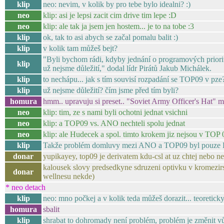
klip
neo: nevim, v kolik by pro tebe bylo idealni? :)
neo
klip: asi je lepsi zacit cim drive tim lepe :D
neo
klip: ale tak ja jsem jen hostem... je to na tobe :3
klip
ok, tak to asi abych se začal pomalu balit :)
klip
v kolik tam můžeš bejt?
"Byli bychom rádi, kdyby jednání o programových priori
klip
už nejsme důležití," dodal lídr Pirátů Jakub Michálek.
klip
to nechápu... jak s tím souvisí rozpadání se TOP09 v pze
klip
už nejsme důležití? čím jsme před tím byli?
homura
hmm.. upravuju si preset.. "Soviet Army Officer's Hat" 
neo
klip: tim, ze s nami byli ochotni jednat vsichni
neo
klip: a TOP09 vs. ANO nechteli spolu jednat
neo
klip: ale Hudecek a spol. timto krokem jiz nejsou v TOP 0
klip
Takže problém domluvy mezi ANO a TOP09 byl pouze 
donar
yupikayey, top09 je derivatem kdu-csl at uz chtej nebo ne
kalousek slovy predsedkyne sdruzeni optivku v kromezirs
donar
wellnesu nekde)
* neo detach
klip
neo: mno počkej a v kolik teda můžeš dorazit... teoretick
homura
sbalit
klip
shrabat to dohromady není problém, problém je změnit vů