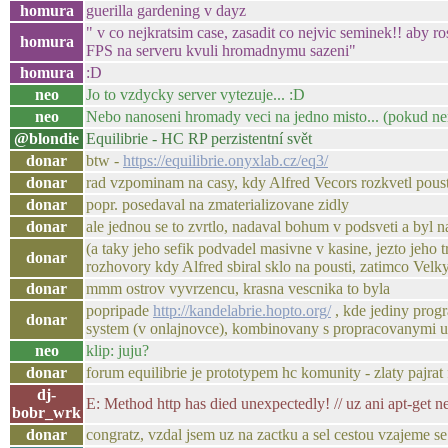
homura
guerilla gardening v dayz
" v co nejkratsim case, zasadit co nejvic seminek!! aby ro
homura
FPS na serveru kvuli hromadnymu sazeni"
homura
:D
neo
Jo to vzdycky server vytezuje... :D
neo
Nebo nanoseni hromady veci na jedno misto... (pokud ne
@blondie
Equilibrie - HC RP perzistentní svět
donar
btw -
https://equilibrie.onyxlab.cz/eq3/
donar
rad vzpominam na casy, kdy Alfred Vecors rozkvetl pous
donar
popr. posedaval na zmaterializovane zidly
donar
ale jednou se to zvrtlo, nadaval bohum v podsveti a byl
(a taky jeho sefik podvadel masivne v kasine, jezto jeho 
donar
rozhovory kdy Alfred sbiral sklo na pousti, zatimco Velk
donar
mmm ostrov vyvrzencu, krasna vescnika to byla
popripade
http://kandelabrie.hopto.org/
, kde jediny prog
donar
system (v onlajnovce), kombinovany s propracovanymi uz
neo
klip: juju?
donar
forum equilibrie je prototypem hc komunity - zlaty pajrat
dj-
E: Method http has died unexpectedly! // uz ani apt-get n
bobr_wrk
donar
congratz, vzdal jsem uz na zactku a sel cestou vzajeme se