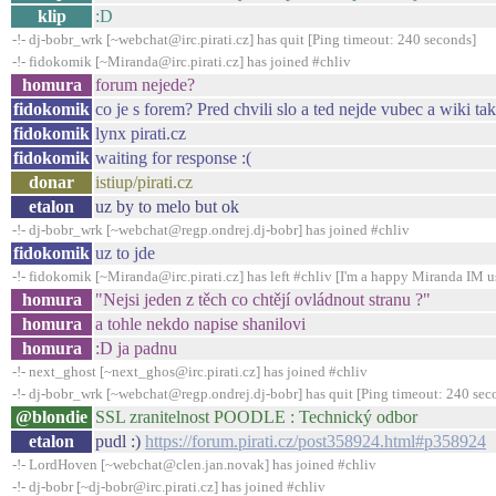
klip
:D
-!- dj-bobr_wrk [~webchat@irc.pirati.cz] has quit [Ping timeout: 240 seconds]
-!- fidokomik [~Miranda@irc.pirati.cz] has joined #chliv
homura
forum nejede?
fidokomik
co je s forem? Pred chvili slo a ted nejde vubec a wiki tak
fidokomik
lynx pirati.cz
fidokomik
waiting for response :(
donar
istiup/pirati.cz
etalon
uz by to melo but ok
-!- dj-bobr_wrk [~webchat@regp.ondrej.dj-bobr] has joined #chliv
fidokomik
uz to jde
-!- fidokomik [~Miranda@irc.pirati.cz] has left #chliv [I'm a happy Miranda IM u
homura
"Nejsi jeden z těch co chtějí ovládnout stranu ?"
homura
a tohle nekdo napise shanilovi
homura
:D ja padnu
-!- next_ghost [~next_ghos@irc.pirati.cz] has joined #chliv
-!- dj-bobr_wrk [~webchat@regp.ondrej.dj-bobr] has quit [Ping timeout: 240 sec
@blondie
SSL zranitelnost POODLE : Technický odbor
etalon
pudl :)
https://forum.pirati.cz/post358924.html#p358924
-!- LordHoven [~webchat@clen.jan.novak] has joined #chliv
-!- dj-bobr [~dj-bobr@irc.pirati.cz] has joined #chliv