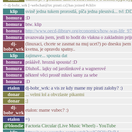
-!- dj-bobr_wrk [~webchat@irc.pirati.cz] has joined #chliv
klip
svině jedna tukem prorostlá, píča jedna plesnivá... tvl :
homura
:D
homura
btw. klip
homura
http://www.oecd-ilibrary.org/economics/how-was-life_
homura
uvazovala jsem, jestli to hodit do vlakna o zakladnim pri
dj-
(linuxaci, chcete se zasmat na muj ucet?) po dnesku jsem
bobr_wrk
kvetna, je opravdu spatny..
klip
zajimave... spousta dat
homura
prááávě. hrozná spousta! :D
homura
Dluhoš.. lajky od jarolímkové a wagnerové
homura
některé věci prostě mluví samy za sebe
homura
:D
etalon
dj-bobr_wrk: a vis ze kdy mame my pirati zalohy? :)
donar
... velmi lol a obvzlaste pikantni
donar
;]
dj-
etalon: mame vubec? :)
bobr_wrk
etalon
=)
@blondie
Factoria Circular (Live Music Wheel) - YouTube