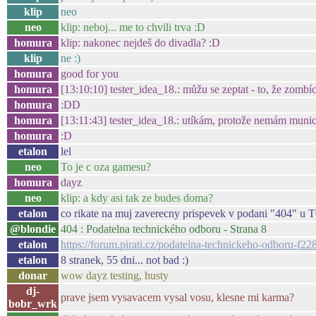
klip
neo
neo
klip: neboj... me to chvili trva :D
homura
klip: nakonec nejdeš do divadla? :D
klip
ne :)
homura
good for you
homura
[13:10:10] tester_idea_18.: můžu se zeptat - to, že zomb
homura
:DD
homura
[13:11:43] tester_idea_18.: utíkám, protože nemám munici
homura
:D
etalon
lel
neo
To je c oza gamesu?
homura
dayz
neo
klip: a kdy asi tak ze budes doma?
etalon
co rikate na muj zaverecny prispevek v podani "404" u T
@blondie
404 : Podatelna technického odboru - Strana 8
etalon
https://forum.pirati.cz/podatelna-technickeho-odboru-f
etalon
8 stranek, 55 dni... not bad :)
donar
wow dayz testing, husty
dj-
prave jsem vysavacem vysal vosu, klesne mi karma?
bobr_wrk