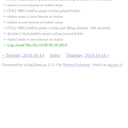
-!- etalon is now known as etalon`away
-!- [TA] [~HELLth@irc.pirati.cz] has joined #chliv
-!- etalon`away is now known as etalon
-!- etalon is now known as etalon`away
-!- [TA] [~HELLth@irc.pirati.cz] has quit [Ping timeout: 240 seconds]
-!- dj-bobr [~dj-bobr@irc.pirati.cz] has joined #chliv
-!- etalon`away is now known as etalon
--- Log closed Thu Oct 16 00:00:20 2014
« Tuesday, 2014-10-14
Index
Thursday, 2014-10-16 »
Generated by irclog2html.py 2.13.1 by
Marius Gedminas
- find it at
mg.pov.lt
!