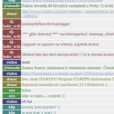
klip
https://www.youtube.com/watch?v=lG9OljaDsR4
@blondie
Policie obvinila 40 bývalých zastupitelů z Prahy 11 kvůl
http://www.rozhlas.cz/zpravy/regiony/_zprava/policie-ob
donar
-1408414
dj-
kundaprdelkrucihernajsfaggot
bobr_wrk
dj-
*** glibc detected *** /usr/sbin/apache2: munmap_chunk
bobr_wrk
dj-
(upgrade ze squeeze na wheezy, kapitola druha)
bobr_wrk
dj-
Method http has died unexpectedly! // to je dneska krasne
bobr_wrk
etalon
debil
@blondie
Zmena Stanov: prislusnost k oblastnimu sdruzeni : Člens
etalon
https://forum.pirati.cz/clenske-podnety-f350/zmena-stan
donar
btw, znate ITAREPS? Program ITAREPS (Information Te
donar
doporucju konsultovat s pavilonem 23 v Bohnicich ;]
neo
helou
neo
klip: se najim... a pojedu :]
etalon
oh hai
klip
pockej, kam pojedes? :)
klip
ja sem jeste v praci :)