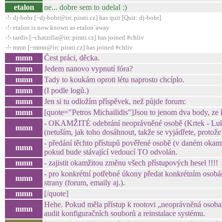
etalon
ne... dobre sem to udelal :)
-!- dj-bobr [~dj-bobr@irc.pirati.cz] has quit [Quit: dj-bobr]
-!- etalon is now known as etalon`away
-!- tardis [~chatzilla@irc.pirati.cz] has joined #chliv
-!- mmn [~mmn@irc.pirati.cz] has joined #chliv
mmn
Čest práci, děcka.
mmn
Jedem nanovo vypnutí fóra?
mmn
Tady to koukám oproti létu naprosto chcíplo.
mmn
(I podle logů.)
mmn
Jen si tu odložím příspěvek, než půjde forum:
mmn
[quote="Petros Michailidis"]Jsou to jenom dva body, ze 
- OKAMŽITÉ odebrání neoprávněné osobě (Krtek - Luká
mmn
(netuším, jak toho dosáhnout, takže se vyjádřete, protož
- předání těchto přístupů pověřené osobě (v daném oka
mmn
pokud bude stávající vedoucí TO odvolán.
mmn
- zajistit okamžitou změnu všech přístupových hesel !!!!
- pro konkrétní potřebné úkony předat konkrétním osobá
mmn
strany (forum, emaily aj.).
mmn
[/quote]
Hehe. Pokud měla přístup k rootovi „neoprávněná osoba“
mmn
audit konfiguračních souborů a reinstalace systému.