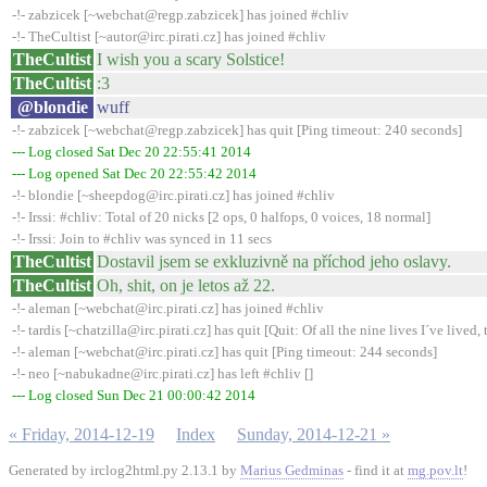
-!- zabzicek [~webchat@regp.zabzicek] has joined #chliv
-!- TheCultist [~autor@irc.pirati.cz] has joined #chliv
TheCultist
I wish you a scary Solstice!
TheCultist
:3
@blondie
wuff
-!- zabzicek [~webchat@regp.zabzicek] has quit [Ping timeout: 240 seconds]
--- Log closed Sat Dec 20 22:55:41 2014
--- Log opened Sat Dec 20 22:55:42 2014
-!- blondie [~sheepdog@irc.pirati.cz] has joined #chliv
-!- Irssi: #chliv: Total of 20 nicks [2 ops, 0 halfops, 0 voices, 18 normal]
-!- Irssi: Join to #chliv was synced in 11 secs
TheCultist
Dostavil jsem se exkluzivně na příchod jeho oslavy.
TheCultist
Oh, shit, on je letos až 22.
-!- aleman [~webchat@irc.pirati.cz] has joined #chliv
-!- tardis [~chatzilla@irc.pirati.cz] has quit [Quit: Of all the nine lives I´ve lived, t
-!- aleman [~webchat@irc.pirati.cz] has quit [Ping timeout: 244 seconds]
-!- neo [~nabukadne@irc.pirati.cz] has left #chliv []
--- Log closed Sun Dec 21 00:00:42 2014
« Friday, 2014-12-19
Index
Sunday, 2014-12-21 »
Generated by irclog2html.py 2.13.1 by
Marius Gedminas
- find it at
mg.pov.lt
!