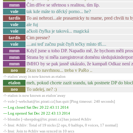
mmn
Čím dříve se střetnou s realitou, tím líp.
vole
tak kde máte to děcký porno... he?
tardis
To asi nehrozi...ale prasarnicky tu mame, pred chvili tu b
vole
ale fuj
vole
ačkoli čtyřka je taková... magická
tardis
Cim presne?
vole
....asi teď začnu psát čtyři tečky místo tří....
mmn
Když jsme u toho DP. Napadlo mě, že bychom měli prosa
mmn
Strana by si měla zaregistrovat doménu sledujukinderpo
mmn
IMHO by se pak jasně ukázalo, že kampaň Odkaz není zl
neo
Zkus to navrhnou... treba v PaRo ..
-!- etalon`away is now known as etalon
etalon
meh, pokud chcete zazit srandu, tak postnete DP do blockch
neo
To udelej, ne? :)
-!- etalon is now known as etalon`away
-!- vole [~webchat@irc.pirati.cz] has quit [Ping timeout: 240 seconds]
--- Log closed Sat Dec 20 22:43:11 2014
--- Log opened Sat Dec 20 22:43:13 2014
-!- blondie [~sheepdog@irc.pirati.cz] has joined #chliv
-!- Irssi: #chliv: Total of 19 nicks [2 ops, 0 halfops, 0 voices, 17 normal]
-!- Irssi: Join to #chliv was synced in 10 secs