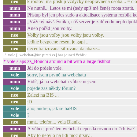
neo
k rootovi ma pristup vzdycky neopravnena osoba... = cl
mmn
Ne nutně... Letos se mi (tedy spíš mé ženě) roota ztratit.
mmn
Přístup byl jen přes sudo a aktualisace systému rozbila k
mmn
„Vážený návštěvníku, náš server je z důvodu nepředpokl
mmn
Aneb pořád jsou volby.
neo
Volby jsou volby jsou volby jsou volby.
neo
jedine bezpecne reseni je gapi ...
neo
decentralizovana sifrovana databaze...
-!- vole [~webchat@irc.pirati.cz] has joined #chliv
* vole slaps zz_Bouchi around a bit with a large fishbot
mmn
Jdi do prdele vole.
vole
sorry, jsem prvně na webchatu
mmn
Vidíš, já na webchatu vůbec nejsem.
vole
pojede zas někdy fórum?
neo
Zalezi na BIS ...
neo
:D
vole
ahoj andreji, jak se baBIS
vole
?
neo
mmt.. telefon... vola Blanik.
mmn
A vůbec, proč ten webchat neposílá rovnou do #chliva?
neo
Aby to nebylo na lidi moc drsny..