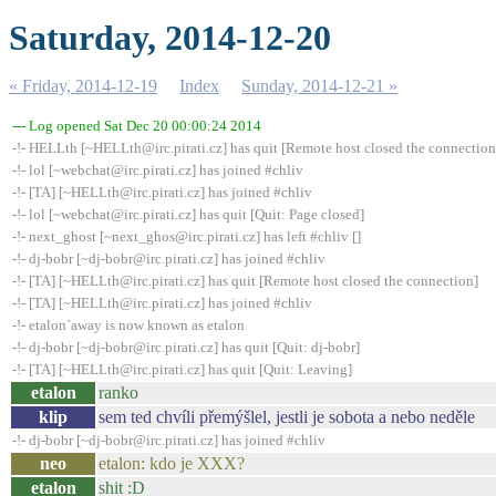
Saturday, 2014-12-20
« Friday, 2014-12-19
Index
Sunday, 2014-12-21 »
--- Log opened Sat Dec 20 00:00:24 2014
-!- HELLth [~HELLth@irc.pirati.cz] has quit [Remote host closed the connection
-!- lol [~webchat@irc.pirati.cz] has joined #chliv
-!- [TA] [~HELLth@irc.pirati.cz] has joined #chliv
-!- lol [~webchat@irc.pirati.cz] has quit [Quit: Page closed]
-!- next_ghost [~next_ghos@irc.pirati.cz] has left #chliv []
-!- dj-bobr [~dj-bobr@irc.pirati.cz] has joined #chliv
-!- [TA] [~HELLth@irc.pirati.cz] has quit [Remote host closed the connection]
-!- [TA] [~HELLth@irc.pirati.cz] has joined #chliv
-!- etalon`away is now known as etalon
-!- dj-bobr [~dj-bobr@irc.pirati.cz] has quit [Quit: dj-bobr]
-!- [TA] [~HELLth@irc.pirati.cz] has quit [Quit: Leaving]
etalon
ranko
klip
sem ted chvíli přemýšlel, jestli je sobota a nebo neděle
-!- dj-bobr [~dj-bobr@irc.pirati.cz] has joined #chliv
neo
etalon: kdo je XXX?
etalon
shit :D