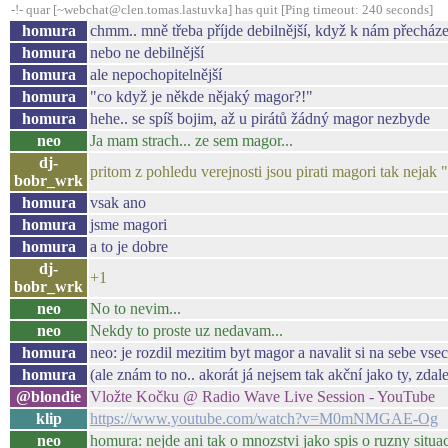
-!- quar [~webchat@clen.tomas.lastuvka] has quit [Ping timeout: 240 seconds]
homura
chmm.. mně třeba příjde debilnější, když k nám přecház
homura
nebo ne debilnější
homura
ale nepochopitelnější
homura
"co když je někde nějaký magor?!"
homura
hehe.. se spíš bojim, až u pirátů žádný magor nezbyde
neo
Ja mam strach... ze sem magor...
dj-
pritom z pohledu verejnosti jsou pirati magori tak nejak 
bobr_wrk
homura
vsak ano
homura
jsme magori
homura
a to je dobre
dj-
+1
bobr_wrk
neo
No to nevim...
neo
Nekdy to proste uz nedavam...
homura
neo: je rozdil mezitim byt magor a navalit si na sebe vsec
homura
(ale znám to no.. akorát já nejsem tak akční jako ty, zdal
@blondie
Vložte Kočku @ Radio Wave Live Session - YouTube
klip
https://www.youtube.com/watch?v=M0mNMGAE-Og
neo
homura: nejde ani tak o mnozstvi jako spis o ruzny situace