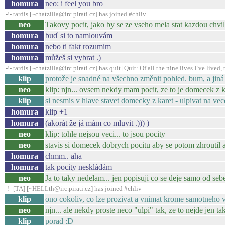
homura
neo: i feel you bro
-!- tardis [~chatzilla@irc.pirati.cz] has joined #chliv
neo
Takovy pocit, jako by se ze vseho mela stat kazdou chvil
homura
buď si to namlouvám
homura
nebo ti fakt rozumim
homura
můžeš si vybrat .)
-!- tardis [~chatzilla@irc.pirati.cz] has quit [Quit: Of all the nine lives I´ve lived, t
klip
protože je snadné na všechno změnit pohled. bum, a jiná 
neo
klip: njn... ovsem nekdy mam pocit, ze to je domecek z k
klip
si nesmis v hlave stavet domecky z karet - ulpivat na ve
homura
klip +1
homura
(akorát že já mám co mluvit .))) )
neo
klip: tohle nejsou veci... to jsou pocity
neo
stavis si domecek dobrych pocitu aby se potom zhroutil 
homura
chmm.. aha
homura
tak pocity neskládám
neo
Ja to taky nedelam... jen popisuji co se deje samo od sebe
-!- [TA] [~HELLth@irc.pirati.cz] has joined #chliv
klip
ono cokoliv, co lze prozivat a vnimat krome samotneho ve
neo
njn... ale nekdy proste neco "ulpi" tak, ze to nejde jen tak
klip
porad :D