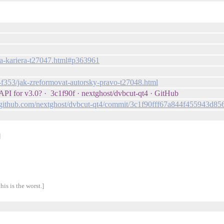
tska-kariera-t27047.html#p363961
zy-f353/jak-zreformovat-autorsky-pravo-t27048.html
API for v3.0? · 3c1f90f · nextghost/dvbcut-qt4 · GitHub
//github.com/nextghost/dvbcut-qt4/commit/3c1f90fff67a844f455943d
]
his is the worst.]