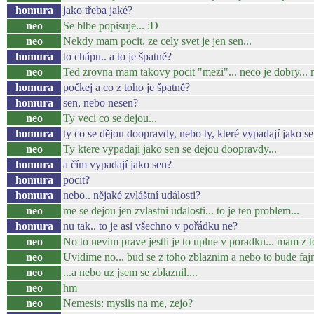
homura
jako třeba jaké?
neo
Se blbe popisuje... :D
neo
Nekdy mam pocit, ze cely svet je jen sen...
homura
to chápu.. a to je špatně?
neo
Ted zrovna mam takovy pocit "mezi"... neco je dobry... nec
homura
počkej a co z toho je špatně?
homura
sen, nebo nesen?
neo
Ty veci co se dejou...
homura
ty co se dějou doopravdy, nebo ty, které vypadají jako s
neo
Ty ktere vypadaji jako sen se dejou doopravdy...
homura
a čím vypadají jako sen?
homura
pocit?
homura
nebo.. nějaké zvláštní události?
neo
me se dejou jen zvlastni udalosti... to je ten problem...
homura
nu tak.. to je asi všechno v pořádku ne?
neo
No to nevim prave jestli je to uplne v poradku... mam z 
neo
Uvidime no... bud se z toho zblaznim a nebo to bude fajn
neo
...a nebo uz jsem se zblaznil....
neo
hm
neo
Nemesis: myslis na me, zejo?