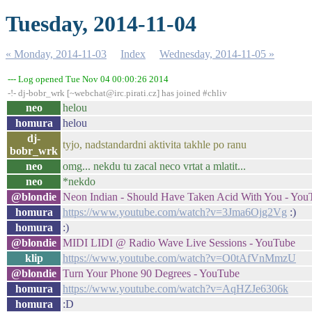
Tuesday, 2014-11-04
« Monday, 2014-11-03
Index
Wednesday, 2014-11-05 »
--- Log opened Tue Nov 04 00:00:26 2014
-!- dj-bobr_wrk [~webchat@irc.pirati.cz] has joined #chliv
neo
helou
homura
helou
dj-
tyjo, nadstandardni aktivita takhle po ranu
bobr_wrk
neo
omg... nekdu tu zacal neco vrtat a mlatit...
neo
*nekdo
@blondie
Neon Indian - Should Have Taken Acid With You - You
homura
https://www.youtube.com/watch?v=3Jma6Ojg2Vg
:)
homura
:)
@blondie
MIDI LIDI @ Radio Wave Live Sessions - YouTube
klip
https://www.youtube.com/watch?v=O0tAfVnMmzU
@blondie
Turn Your Phone 90 Degrees - YouTube
homura
https://www.youtube.com/watch?v=AqHZJe6306k
homura
:D