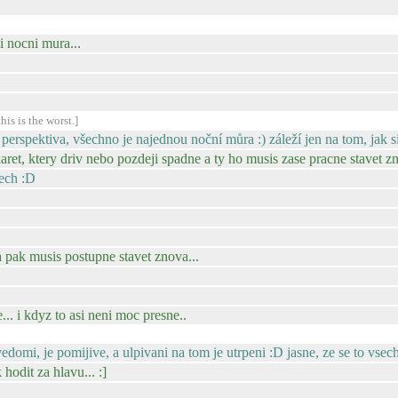
i nocni mura...
his is the worst.]
perspektiva, všechno je najednou noční můra :) záleží jen na tom, jak 
aret, ktery driv nebo pozdeji spadne a ty ho musis zase pracne stavet zn
cech :D
a pak musis postupne stavet znova...
... i kdyz to asi neni moc presne..
domi, je pomijive, a ulpivani na tom je utrpeni :D jasne, ze se to vsec
 hodit za hlavu... :]