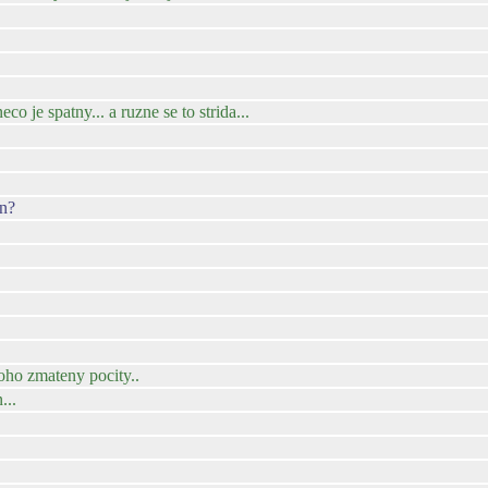
o je spatny... a ruzne se to strida...
en?
toho zmateny pocity..
...