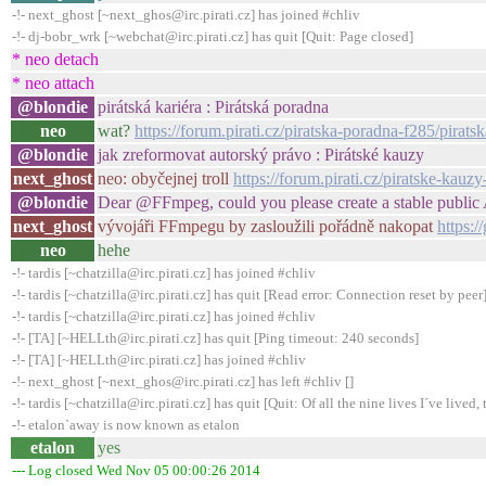
-!- next_ghost [~next_ghos@irc.pirati.cz] has joined #chliv
-!- dj-bobr_wrk [~webchat@irc.pirati.cz] has quit [Quit: Page closed]
* neo detach
* neo attach
@blondie
pirátská kariéra : Pirátská poradna
neo
wat?
https://forum.pirati.cz/piratska-poradna-f285/pira
@blondie
jak zreformovat autorský právo : Pirátské kauzy
next_ghost
neo: obyčejnej troll
https://forum.pirati.cz/piratske-kau
@blondie
Dear @FFmpeg, could you please create a stable public 
next_ghost
vývojáři FFmpegu by zasloužili pořádně nakopat
https:
neo
hehe
-!- tardis [~chatzilla@irc.pirati.cz] has joined #chliv
-!- tardis [~chatzilla@irc.pirati.cz] has quit [Read error: Connection reset by peer
-!- tardis [~chatzilla@irc.pirati.cz] has joined #chliv
-!- [TA] [~HELLth@irc.pirati.cz] has quit [Ping timeout: 240 seconds]
-!- [TA] [~HELLth@irc.pirati.cz] has joined #chliv
-!- next_ghost [~next_ghos@irc.pirati.cz] has left #chliv []
-!- tardis [~chatzilla@irc.pirati.cz] has quit [Quit: Of all the nine lives I´ve lived, t
-!- etalon`away is now known as etalon
etalon
yes
--- Log closed Wed Nov 05 00:00:26 2014