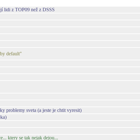
ejí lidi z TOP09 než z DSSS
"by default"
ky problemy sveta (a jeste je chtit vyresit)
eka)
... ktery se tak nejak dejou...