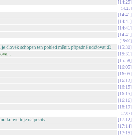
14:25
14:25
14:41
14:41
14:41
14:41
15:00
si je člověk schopen ten pohled měnit, případně udržovat :D
15:30
ova...
15:31
15:58
16:05
16:05
16:12
16:15
16:15
16:16
16:19
17:07
hno konvertuje na pocity
17:12
17:14
17:15