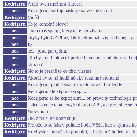
Kedrigern
A rád bych možnost filtrace.
neo
Kedrigern: existuji nastroje na vizualizaci rdf ...
Kedrigern
Vidíš!
Kedrigern
To je konečně slovo!
neo
a tam mas sparql, ktery take pouzivame
neo
kdyby bylo GAPI uz, tak ti reknu nahazej to do nej a pak 
neo
):)
neo
lec... jeste par tydnu...
neo
klip by mohl mit vetsi prehled.. nedavno mi ukazoval neja
neo
klip: si?
Kedrigern
No to je přesně to co chci vlastně.
Kedrigern
Akorát by se mi hodil nějaký rozumný frontend.
neo
Kedrigern: jj tohle snad uz meli prave i frontendy...
neo
Kedrigern: ale klip uz asi spi ...
neo
Kedrigern: se ho zeptej zitra... on prave ty technologie 
neo
a sice jsme je teba nevybral pro GAPI, ale pro tohle se t
neo
*nevybrali
Kedrigern
Ok, zítra si ho kontaktuji.
Kedrigern
Protože to se fakt v politice hodí. Vědět kdo s kým za ko
Kedrigern
Kdybyste s tím někdo pomohli, tak ode mě budete mít kl