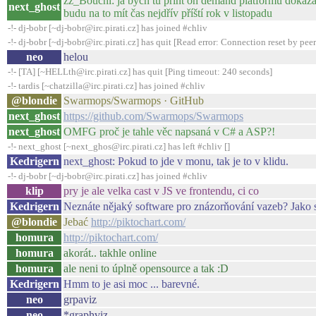
zz_Bouchi: já bych tu print on demand platformu dokázal 
next_ghost
budu na to mít čas nejdřív příští rok v listopadu
-!- dj-bobr [~dj-bobr@irc.pirati.cz] has joined #chliv
-!- dj-bobr [~dj-bobr@irc.pirati.cz] has quit [Read error: Connection reset by peer
neo
helou
-!- [TA] [~HELLth@irc.pirati.cz] has quit [Ping timeout: 240 seconds]
-!- tardis [~chatzilla@irc.pirati.cz] has joined #chliv
@blondie
Swarmops/Swarmops · GitHub
next_ghost
https://github.com/Swarmops/Swarmops
next_ghost
OMFG proč je tahle věc napsaná v C# a ASP?!
-!- next_ghost [~next_ghos@irc.pirati.cz] has left #chliv []
Kedrigern
next_ghost: Pokud to jde v monu, tak je to v klidu.
-!- dj-bobr [~dj-bobr@irc.pirati.cz] has joined #chliv
klip
pry je ale velka cast v JS ve frontendu, ci co
Kedrigern
Neznáte nějaký software pro znázorňování vazeb? Jako se 
@blondie
Jebać
http://piktochart.com/
homura
http://piktochart.com/
homura
akorát.. takhle online
homura
ale neni to úplně opensource a tak :D
Kedrigern
Hmm to je asi moc ... barevné.
neo
grpaviz
neo
*graphviz