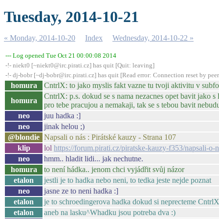
Tuesday, 2014-10-21
« Monday, 2014-10-20
Index
Wednesday, 2014-10-22 »
--- Log opened Tue Oct 21 00:00:08 2014
-!- niekt0 [~niekt0@irc.pirati.cz] has quit [Quit: leaving]
-!- dj-bobr [~dj-bobr@irc.pirati.cz] has quit [Read error: Connection reset by peer
homura
CntrlX: to jako myslis fakt vazne tu tvoji aktivitu v subf
CntrlX: p.s. dokud se s nama nezacnes opet bavit jako s li
homura
pro tebe pracujou a nemakaji, tak se s tebou bavit nebudu.
neo
juu hadka :]
neo
jinak helou ;)
@blondie
Napsali o nás : Pirátské kauzy - Strana 107
klip
lol
https://forum.pirati.cz/piratske-kauzy-f353/napsali-
neo
hmm.. hladit lidi... jak nechutne.
homura
to není hádka.. jenom chci vyjádřit svůj názor
etalon
jestli je to hadka nebo neni, to tedka jeste nejde poznat
neo
jasne ze to neni hadka :]
etalon
je to schroedingerova hadka dokud si neprecteme CntrlX
etalon
aneb na lasku^Whadku jsou potreba dva :)