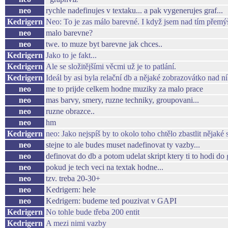
neo
rychle nadefinujes v textaku... a pak vygenerujes graf...
Kedrigern
Neo: To je zas málo barevné. I když jsem nad tím přemýš
neo
malo barevne?
neo
twe. to muze byt barevne jak chces..
Kedrigern
Jako to je fakt...
Kedrigern
Ale se složitějšími věcmi už je to patlání.
Kedrigern
Ideál by asi byla relační db a nějaké zobrazovátko nad ní
neo
me to prijde celkem hodne muziky za malo prace
neo
mas barvy, smery, ruzne techniky, groupovani...
neo
ruzne obrazce..
neo
hm
Kedrigern
neo: Jako nejspíš by to okolo toho chtělo zbastlit nějaké 
neo
stejne to ale budes muset nadefinovat ty vazby...
neo
definovat do db a potom udelat skript ktery ti to hodi do 
neo
pokud je tech veci na textak hodne...
neo
tzv. treba 20-30+
neo
Kedrigern: hele
neo
Kedrigern: budeme ted pouzivat v GAPI
Kedrigern
No tohle bude třeba 200 entit
Kedrigern
A mezi nimi vazby