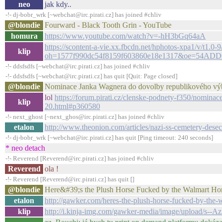
neo
jak kdy..
-!- dj-bobr_wrk [~webchat@irc.pirati.cz] has joined #chliv
@blondie
Fourward - Black Tooth Grin - YouTube
homura
https://www.youtube.com/watch?v=-hH3bGq64aA
https://scontent-a-vie.xx.fbcdn.net/hphotos-xpa1/v/
klip
oh=1577f990dc54f8159f603860e18e1317&oe=54ADD
-!- ddsfsdfs [~webchat@irc.pirati.cz] has joined #chliv
-!- ddsfsdfs [~webchat@irc.pirati.cz] has quit [Quit: Page closed]
@blondie
Nominace Janka Wagnera do dovolby republikového výbo
lol
https://forum.pirati.cz/clenske-podnety-f350/nomin
klip
20.html#p360580
-!- next_ghost [~next_ghos@irc.pirati.cz] has joined #chliv
etalon
http://www.theonion.com/articles/nazi-ss-cemetery-desecr
-!- dj-bobr_wrk [~webchat@irc.pirati.cz] has quit [Ping timeout: 240 seconds]
* neo detach
-!- Reverend [Reverend@irc.pirati.cz] has joined #chliv
Reverend
ola !
-!- Reverend [Reverend@irc.pirati.cz] has quit []
@blondie
Here&#39;s the Plush Horse Fucked by the Walmart Ho
etalon
http://gawker.com/heres-the-plush-horse-fucked-by-the
klip
http://i.kinja-img.com/gawker-media/image/upload/s--A