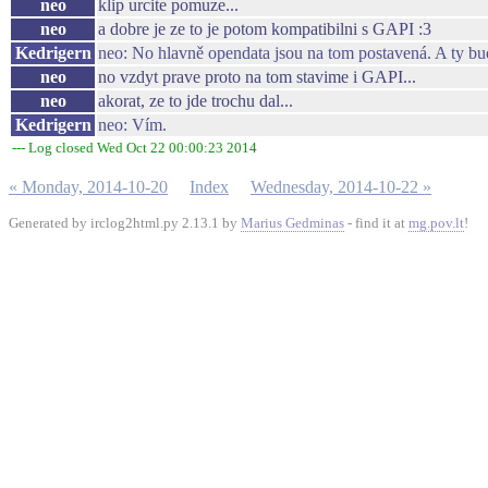
neo
klip urcite pomuze...
neo
a dobre je ze to je potom kompatibilni s GAPI :3
Kedrigern
neo: No hlavně opendata jsou na tom postavená. A ty bud
neo
no vzdyt prave proto na tom stavime i GAPI...
neo
akorat, ze to jde trochu dal...
Kedrigern
neo: Vím.
--- Log closed Wed Oct 22 00:00:23 2014
« Monday, 2014-10-20
Index
Wednesday, 2014-10-22 »
Generated by irclog2html.py 2.13.1 by
Marius Gedminas
- find it at
mg.pov.lt
!