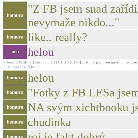
"Z FB jsem snad zařídi
homura
nevymaže nikdo..."
like.. really?
homura
helou
neo
-blondie:#chliv- [Hlasovani CF] CF 31/2014 \[postup\] podpora návrhu postupu
postupu-t26415.html
helou
homura
"Fotky z FB LESa jsem
homura
NA svým xichtbooku js
homura
chudinka
homura
roj je fakt dobrý
homura