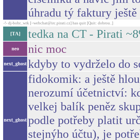
úhradu tý faktury ještě
-!- dj-bobr_wrk [~webchat@irc.pirati.cz] has quit [Quit: dobrou..]
tedka na CT - Pirati ~
[TA]
nic moc
neo
kdyby to vydrželo do so
next_ghost
fidokomik: a ještě hlo
nerozumí účetnictví: kd
velkej balík peněz skup
podle potřeby platit ur
next_ghost
stejnýho účtu), je potř