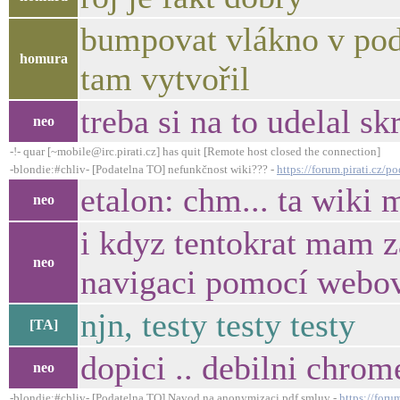
bumpovat vlákno v pod
homura
tam vytvořil
treba si na to udelal skr
neo
-!- quar [~mobile@irc.pirati.cz] has quit [Remote host closed the connection]
-blondie:#chliv- [Podatelna TO] nefunkčnost wiki??? -
https://forum.pirati.cz/
etalon: chm... ta wiki 
neo
i kdyz tentokrat mam z
neo
navigaci pomocí webov
njn, testy testy testy
[TA]
dopici .. debilni chrom
neo
-blondie:#chliv- [Podatelna TO] Navod na anonymizaci pdf smluv -
https://for