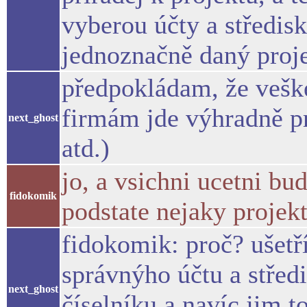
vyberou účty a středis
jednoznačně daný proj
předpokládam, že vešk
firmám jde výhradně pr
next_ghost
atd.)
jo, a vsichni ucetni bu
fidokomik
podstate nejaky projek
fidokomik: proč? ušetř
správnýho účtu a stře
next_ghost
číselníku a navíc jim to