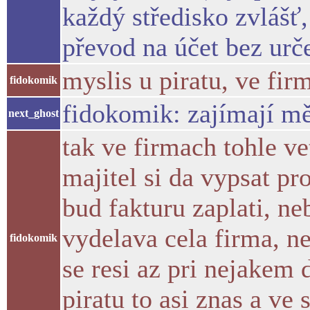
každý středisko zvlášť,
převod na účet bez urče
myslis u piratu, ve fir
fidokomik
fidokomik: zajímají mě
next_ghost
tak ve firmach tohle ve
majitel si da vypsat pr
bud fakturu zaplati, ne
vydelava cela firma, ne
fidokomik
se resi az pri nejakem
piratu to asi znas a v