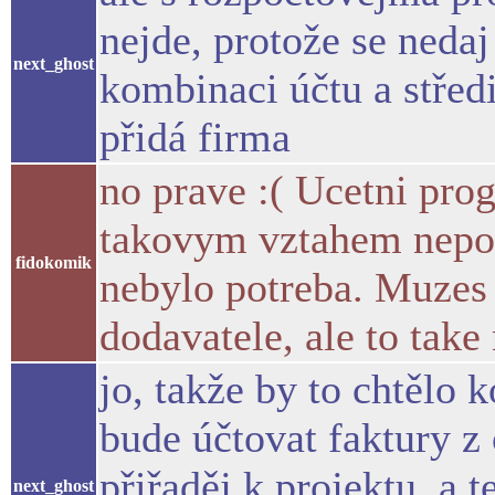
nejde, protože se neda
next_ghost
kombinaci účtu a středi
přidá firma
no prave :( Ucetni pro
takovym vztahem nepoc
fidokomik
nebylo potreba. Muzes 
dodavatele, ale to take
jo, takže by to chtělo 
bude účtovat faktury z
přiřaděj k projektu, a 
next_ghost