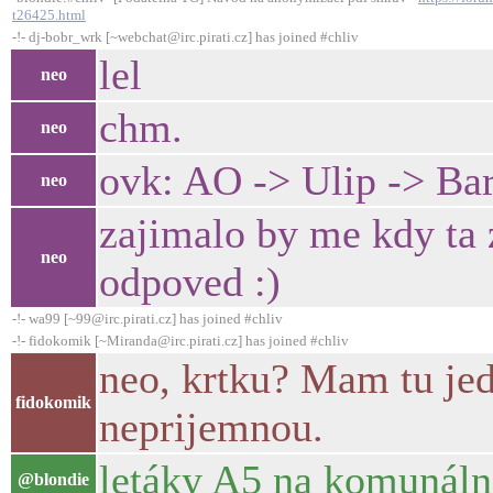
t26425.html
-!- dj-bobr_wrk [~webchat@irc.pirati.cz] has joined #chliv
lel
neo
chm.
neo
ovk: AO -> Ulip -> Bart
neo
zajimalo by me kdy ta
neo
odpoved :)
-!- wa99 [~99@irc.pirati.cz] has joined #chliv
-!- fidokomik [~Miranda@irc.pirati.cz] has joined #chliv
neo, krtku? Mam tu je
fidokomik
neprijemnou.
letáky A5 na komunáln
@blondie