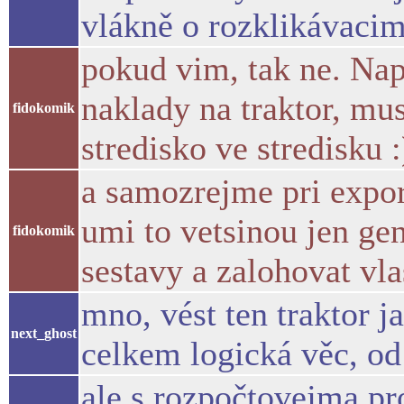
vlákně o rozklikávaci
pokud vim, tak ne. Nap
naklady na traktor, musi
fidokomik
stredisko ve stredisku :
a samozrejme pri expor
umi to vetsinou jen g
fidokomik
sestavy a zalohovat vla
mno, vést ten traktor j
next_ghost
celkem logická věc, od 
ale s rozpočtovejma pr