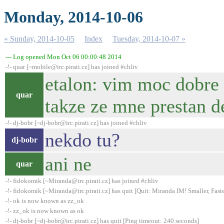
Monday, 2014-10-06
« Sunday, 2014-10-05
Index
Tuesday, 2014-10-07 »
--- Log opened Mon Oct 06 00:00:48 2014
-!- quar [~mobile@irc.pirati.cz] has joined #chliv
etalon: vim moc dobre o
quar
takze ze mne prestan de
-!- dj-bobr [~dj-bobr@irc.pirati.cz] has joined #chliv
nekdo tu?
dj-bobr
ani ne
quar
-!- fidokomik [~Miranda@irc.pirati.cz] has joined #chliv
-!- fidokomik [~Miranda@irc.pirati.cz] has quit [Quit: Miranda IM! Smaller, Faste
-!- ok is now known as zz_ok
-!- zz_ok is now known as ok
-!- dj-bobr [~dj-bobr@irc.pirati.cz] has quit [Ping timeout: 240 seconds]