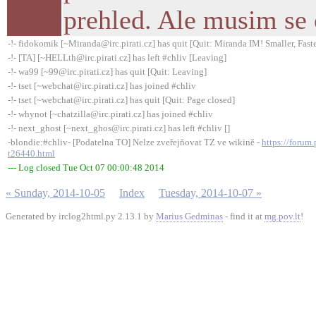
prehled. Ale musim se 
-!- fidokomik [~Miranda@irc.pirati.cz] has quit [Quit: Miranda IM! Smaller, Faste
-!- [TA] [~HELLth@irc.pirati.cz] has left #chliv [Leaving]
-!- wa99 [~99@irc.pirati.cz] has quit [Quit: Leaving]
-!- tset [~webchat@irc.pirati.cz] has joined #chliv
-!- tset [~webchat@irc.pirati.cz] has quit [Quit: Page closed]
-!- whynot [~chatzilla@irc.pirati.cz] has joined #chliv
-!- next_ghost [~next_ghos@irc.pirati.cz] has left #chliv []
-blondie:#chliv- [Podatelna TO] Nelze zveřejňovat TZ ve wikině -
https://forum
t26440.html
--- Log closed Tue Oct 07 00:00:48 2014
« Sunday, 2014-10-05
Index
Tuesday, 2014-10-07 »
Generated by irclog2html.py 2.13.1 by
Marius Gedminas
- find it at
mg.pov.lt
!