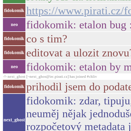
https://www.pirati.cz/
fidokomik
fidokomik: etalon bug 
neo
co s tim?
fidokomik
editovat a ulozit znovu
fidokomik
fidokomik: etalon by me
neo
-!- next_ghost [~next_ghos@irc.pirati.cz] has joined #chliv
prihodil jsem do podat
fidokomik
fidokomik: zdar, tipuju
neuměj nějak jednoduše
next_ghost
rozpočetový metadata j