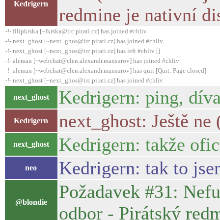
Kedrigern
redmine je nativní di
-!- filipkrska [~fkrska@irc.pirati.cz] has joined #chliv
-!- next_ghost [~next_ghos@irc.pirati.cz] has joined #chliv
-!- next_ghost [~next_ghos@irc.pirati.cz] has left #chliv []
-!- aleman [~webchat@clen.alexandr.mansurov] has joined #chliv
-!- aleman [~webchat@clen.alexandr.mansurov] has quit [Quit: Page closed]
-!- next_ghost [~next_ghos@irc.pirati.cz] has joined #chliv
Kedrigern: ping, dív
next_ghost
next_ghost: Ještě ne
Kedrigern
Kedrigern: takže ofic
next_ghost
Kedrigern: tak to jsem
neo
Požadavek #31: Nefun
@blondie
odbor - Pirátský red