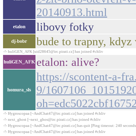
20140913.html
libovy fotky
etalon
bude to trapny, kdyz
dj-bobr
-!- huliGEN_AFK [uid28645@irc.pirati.cz] has joined #chliv
etalon: alive?
huliGEN_AFK
https://scontent-a-fr
9/1607106_1015192
homura_sls
oh=edc5022cbf1675
-!- Hygroscopaa [~AndChat47@irc.pirati.cz] has joined #chliv
-!- next_ghost [~next_ghos@irc.pirati.cz] has joined #chliv
-!- Hygroscopaa [~AndChat47@irc.pirati.cz] has quit [Ping timeout: 240 seconds
-!- Hygroscopaa [~AndChat47@irc.pirati.cz] has joined #chliv