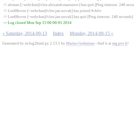
-!- aleman [~webchat@clen.alexandr.mansurov] has quit [Ping timeout: 240 seco
-!- LordHoven [~webchat@clen.jan.novak] has joined #chliv
-!- LordHoven [~webchat@clen.jan.novak] has quit [Ping timeout: 240 seconds]
--- Log closed Mon Sep 15 00:00:01 2014
« Saturday, 2014-09-13
Index
Monday, 2014-09-15 »
Generated by irclog2html.py 2.13.1 by
Marius Gedminas
- find it at
mg.pov.lt
!