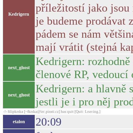
příležitostí jako jsou
Kedrigern
je budeme prodávat z
pádem se nám většina
mají vrátit (stejná ka
Kedrigern: rozhodně 
next_ghost
členové RP, vedoucí 
Kedrigern: a hlavně
next_ghost
jestli je i pro něj p
-!- filipkrska [~fkrska@irc.pirati.cz] has quit [Quit: Leaving.]
20:09
etalon