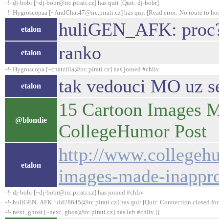
-!- dj-bobr [~dj-bobr@irc.pirati.cz] has quit [Quit: dj-bobr]
-!- Hygroscopaa [~AndChat47@irc.pirati.cz] has quit [Read error: No route to hos
huliGEN_AFK: proc
etalon
ranko
etalon
-!- Hygroscopa [~chatzilla@irc.pirati.cz] has joined #chliv
tak vedouci MO uz se
etalon
15 Cartoon Images Ma
@blondie
CollegeHumor Post
http://www.collegeh
etalon
images-made-inappro
-!- dj-bobr [~dj-bobr@irc.pirati.cz] has joined #chliv
-!- huliGEN_AFK [uid28645@irc.pirati.cz] has quit [Quit: Connection closed for 
-!- next_ghost [~next_ghos@irc.pirati.cz] has left #chliv []