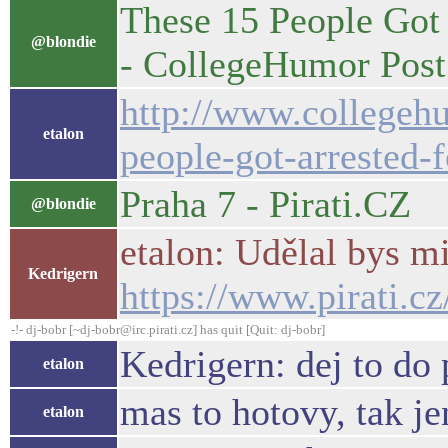
These 15 People Got 
@blondie
- CollegeHumor Post
http://www.collegeh
etalon
people-got-arrested-f
Praha 7 - Pirati.CZ
@blondie
etalon: Udělal bys mi
Kedrigern
https://www.pirati.cz
-!- dj-bobr [~dj-bobr@irc.pirati.cz] has quit [Quit: dj-bobr]
Kedrigern: dej to do
etalon
mas to hotovy, tak j
etalon