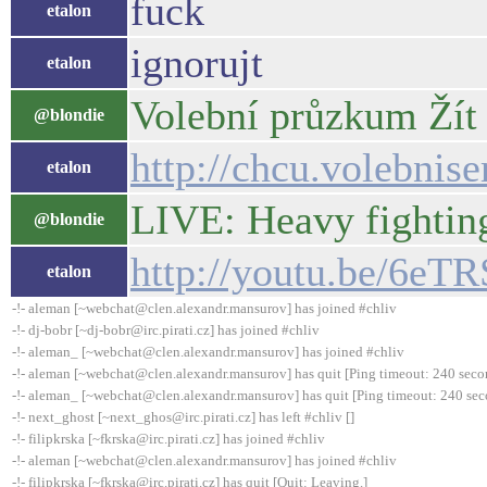
fuck
etalon
ignorujt
etalon
Volební průzkum Žít
@blondie
http://chcu.volebnis
etalon
LIVE: Heavy fighting
@blondie
http://youtu.be/6eT
etalon
-!- aleman [~webchat@clen.alexandr.mansurov] has joined #chliv
-!- dj-bobr [~dj-bobr@irc.pirati.cz] has joined #chliv
-!- aleman_ [~webchat@clen.alexandr.mansurov] has joined #chliv
-!- aleman [~webchat@clen.alexandr.mansurov] has quit [Ping timeout: 240 seco
-!- aleman_ [~webchat@clen.alexandr.mansurov] has quit [Ping timeout: 240 sec
-!- next_ghost [~next_ghos@irc.pirati.cz] has left #chliv []
-!- filipkrska [~fkrska@irc.pirati.cz] has joined #chliv
-!- aleman [~webchat@clen.alexandr.mansurov] has joined #chliv
-!- filipkrska [~fkrska@irc.pirati.cz] has quit [Quit: Leaving.]