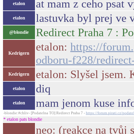
at mam z ceho psat 
etalon
lastuvka byl prej ve 
etalon
Redirect Praha 7 : P
@blondie
etalon:
https://forum
Kedrigern
odboru-f228/redirect
etalon: Slyšel jsem.
Kedrigern
diq
etalon
mam jenom kuse info
etalon
-blondie:#chliv- [Podatelna TO] Redirect Praha 7 -
https://forum.pirati.cz/poda
* etalon pats blondie
neo: (reakce na tvůj 