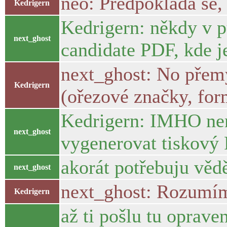
neo: Předpokládá se, 
Kedrigern
Kedrigern: někdy v p
next_ghost
candidate PDF, kde j
next_ghost: No přemýš
Kedrigern
(ořezové značky, for
Kedrigern: IMHO nen
next_ghost
vygenerovat tiskový 
akorát potřebuju vědě
next_ghost
next_ghost: Rozumím,
Kedrigern
až ti pošlu tu opraven