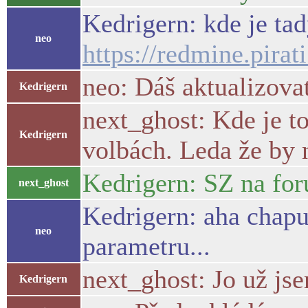
Kedrigern: kde je tad
neo
https://redmine.pirat
neo: Dáš aktualizovat
Kedrigern
next_ghost: Kde je t
Kedrigern
volbách. Leda že by 
Kedrigern: SZ na for
next_ghost
Kedrigern: aha chapu.
neo
parametru...
next_ghost: Jo už jse
Kedrigern