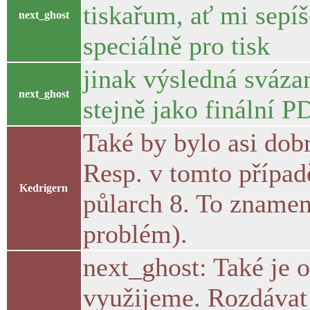
tiskařum, ať mi sepí
next_ghost
speciálně pro tisk
jinak výsledná sváza
next_ghost
stejně jako finální P
Také by bylo asi dobr
Resp. v tomto případě
Kedrigern
půlarch 8. To znamen
problém).
next_ghost: Také je 
využijeme. Rozdávat