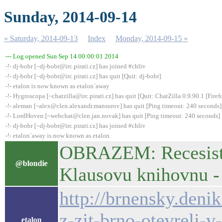
Sunday, 2014-09-14
« Saturday, 2014-09-13
Index
Monday, 2014-09-15 »
--- Log opened Sun Sep 14 00:00:01 2014
-!- dj-bobr [~dj-bobr@irc.pirati.cz] has joined #chliv
-!- dj-bobr [~dj-bobr@irc.pirati.cz] has quit [Quit: dj-bobr]
-!- etalon is now known as etalon`away
-!- Hygroscopa [~chatzilla@irc.pirati.cz] has quit [Quit: ChatZilla 0.9.90.1 [Fi
-!- aleman [~alex@clen.alexandr.mansurov] has quit [Ping timeout: 240 seconds]
-!- LordHoven [~webchat@clen.jan.novak] has quit [Ping timeout: 240 seconds]
-!- dj-bobr [~dj-bobr@irc.pirati.cz] has joined #chliv
-!- etalon`away is now known as etalon
OBRAZEM: Recesisté 
@blondie
Klausovu knihovnu -
http://brnensky.deni
z-zit-brno-otevreli-
etalon