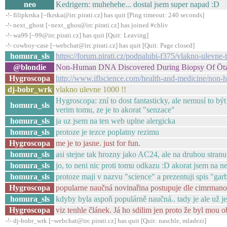
neo
Kedrigern: muhehehe... dostal jsem super napad :D
-!- filipkrska [~fkrska@irc.pirati.cz] has quit [Ping timeout: 240 seconds]
-!- next_ghost [~next_ghos@irc.pirati.cz] has joined #chliv
-!- wa99 [~99@irc.pirati.cz] has quit [Quit: Leaving]
-!- cowboy-case [~webchat@irc.pirati.cz] has quit [Quit: Page closed]
homura_sls
https://forum.pirati.cz/podpalubi-f375/vlakno-ulev
@blondie
Non-Human DNA Discovered During Biopsy Of Ötzi
Hygroscopa
http://www.iflscience.com/health-and-medicine/no
dj-bobr_wrk
vlakno ulevne 1000 !!
Hygroscopa: zní to dost fantasticky, ale nemusí to být
homura_sls
verim tomu, ze je to akorat "senzace"
homura_sls
ja uz jsem na ten web uplne alergicka
homura_sls
protoze je tezce poplatny rezimu
Hygroscopa
me je to jasne. just for fun.
homura_sls
asi stejne tak hrozny jako AC24, ale na druhou stranu
homura_sls
jo, to neni nic proti tomu odkazu :D akorat jsem na n
homura_sls
protoze maji v nazvu "science" a prezentuji spis "gar
Hygroscopa
popularne naučná novinařina postupuje dle cimrman
homura_sls
kdyby byla aspoň populárně naučná.. tady je ale už 
Hygroscopa
viz tenhle článek. Já ho sdilim jen proto že byl mou o
-!- dj-bobr_wrk [~webchat@irc.pirati.cz] has quit [Quit: naschle, mladezi]