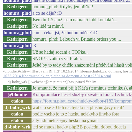
homura_plnd
hlavne odtamtad neodchazejte kvuli bolesti briska :D
Kedrigern
homura_plnd: Kdyby jen bříška!
homura_plnd
a co se děje? :D
Kedrigern
Jsem tu 1.5 a už jsem nabral 5 lobi kontaktů....
Kedrigern
No lidé tu mluví.
homura_plnd
chm.. čekal jsi, že budou mlčet? :D
Kedrigern
homura_plnd: Lelouch vi Britanie orders you....
homura_plnd
:3
Kedrigern
Už se hadaj socani a TOPka...
Kedrigern
SNOP si zatím vzal Prahu.
Kedrigern
Ještě by to tady chtělo znázornění přelévání hlasů vol
-blondie:#chliv- [Hlasovani RP] RP 1023/2014 libormichalek.cz/ domena, hosti
1023-2014-libormichalek-cz-platba-za-domenu-a-host-t25914.html
-!- dj-bobr_wrk [~webchat@irc.pirati.cz] has joined #chliv
Kedrigern
Je smutné, že musí přijít Káťa (terminus technikus), 
@blondie
Kompromitace hesel sluzby uzivatelu fora : Technick
etalon
https://forum.pirati.cz/technicky-odbor-f183/kompro
dj-bobr_wrk
wat? to se 30 lidi nachytalo na phishingovy mail?
etalon
podle vseho je to z hacku nejakyho jinyho fora
etalon
a ty lidi meli stejny hesla i na gmail
dj-bobr_wrk
ted se mnozi hacky phpBB posledni dobou docela