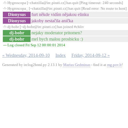
-!- Hygroscopa [~chatzilla@irc.pirati.cz] has quit [Ping timeout: 240 seconds]
-!- Hygroscopa_ [~chatzilla@irc.pirati.cz] has quit [Read error: No route to host]
Dionysus
furt někde vidím nějakou elinku
Dionysus
jakoby nestačila anička
-!- dj-bobr [~dj-bobr@irc.pirati.cz] has joined #chliv
dj-bobr
nejaky moderator pritomen?
dj-bobr
mel bych malou prosbicku :)
--- Log closed Fri Sep 12 00:00:01 2014
« Wednesday, 2014-09-10
Index
Friday, 2014-09-12 »
Generated by irclog2html.py 2.13.1 by
Marius Gedminas
- find it at
mg.pov.lt
!