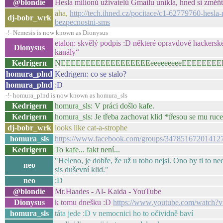
@blondie
Hesla milionů uživatelů Gmailu unikla, hned si změňte
aha,
http://tech.ihned.cz/pocitace/c1-62779760-hesla-
dj-bobr_wrk
bezpecnostni-sms
-!- Nemesis is now known as Dionysus
etalon: skvělý podpis :D některé opravdové hackerské
Dionysus
kanály“
Kedrigern
NEEEEEEEEEEEEEEEEEEeeeeeeeeeEEEEEEEE
homura_plnd
Kedrigern: co se stalo?
homura_plnd
:D
-!- homura_plnd is now known as homura_sls
Kedrigern
homura_sls: V práci došlo kafe.
Kedrigern
homura_sls: Je třeba zachovat klid *třesou se mu ruc
dj-bobr_wrk
looks like cat-a-strophe
homura_sls
https://www.facebook.com/groups/34785167201412
Kedrigern
To kafe... fakt není...
"Heleno, je dobře, že už u toho nejsi. Ono by ti to n
neo
sis duševní klid."
neo
:D
@blondie
Mr.Haades - Al- Kaida - YouTube
Dionysus
k tomu dnešku :D
https://www.youtube.com/watc
homura_sls
táta jede :D v nemocnici ho to očividně baví