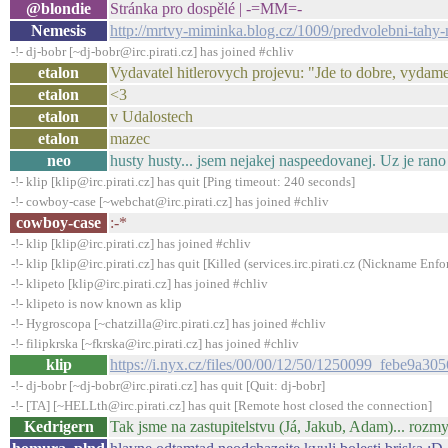
@blondie
Stránka pro dospělé | -=MM=-
Nemesis
http://mrtvy-miminka.blog.cz/1009/predvolebni-tahy-
-!- dj-bobr [~dj-bobr@irc.pirati.cz] has joined #chliv
etalon
Vydavatel hitlerovych projevu: "Jde to dobre, vydam
etalon
<3
etalon
v Udalostech
etalon
mazec
neo
husty husty... jsem nejakej naspeedovanej. Uz je rano 
-!- klip [klip@irc.pirati.cz] has quit [Ping timeout: 240 seconds]
-!- cowboy-case [~webchat@irc.pirati.cz] has joined #chliv
cowboy-case
:-*
-!- klip [klip@irc.pirati.cz] has joined #chliv
-!- klip [klip@irc.pirati.cz] has quit [Killed (services.irc.pirati.cz (Nickname Enf
-!- klipeto [klip@irc.pirati.cz] has joined #chliv
-!- klipeto is now known as klip
-!- Hygroscopa [~chatzilla@irc.pirati.cz] has joined #chliv
-!- filipkrska [~fkrska@irc.pirati.cz] has joined #chliv
klip
https://i.nyx.cz/files/00/00/12/50/1250099_febe9
-!- dj-bobr [~dj-bobr@irc.pirati.cz] has quit [Quit: dj-bobr]
-!- [TA] [~HELLth@irc.pirati.cz] has quit [Remote host closed the connection]
Kedrigern
Tak jsme na zastupitelstvu (Já, Jakub, Adam)... rozmys