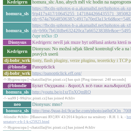
Kedrigern
homura_sls: Ano, abych měl víc hodin na naprogromo
https://fbcdn-sphotos-g-a.akamaihd.net/hphotos-ak-xp
homura_sls
9/p417x417/10645255_1471844266435571_385082
oh=674a76648506387c4917a70ed3a13c6d&oe=548
https://fbcdn-sphotos-b-a.akamaihd.net/hphotos-a
homura_sls
oh=b90c7b63fdbe632420ca7a66523838fe&oe=549
čupr tričko :D
Dionysus
Kedrigern: nevíš jak muze byt udělaná anketa která n
Dionysus: No možná nějak šíleně kontrolují vše a na 
Kedrigern
pravých userů
dj-bobr_wrk
fonty, flash pluginy, verze pluginu, teoreticky i TCP 
@blondie
Panopticlick
dj-bobr_wrk
https://panopticlick.eff.org/
-!- Hygroscopa [~chatzilla@irc.pirati.cz] has quit [Ping timeout: 240 seconds]
@blondie
Булат Окуджава - &quot;А всё-таки жаль&quot;(Б
homura_sls
http://youtu.be/o1xrTnXQmRQ
-!- wa99 [~99@irc.pirati.cz] has joined #chliv
neo
Dionysus: mno?
homura_sls
http://img-9gag-lol.9cache.com/photo/ag0qQOn_700
-blondie:#chliv- [Hlasovani RV] RV 43/2014 Injekce na senátory - R.H. 1. k. -
ht
senatory-r-h-1-k-t25925.html
-!- Hygroscopa [~chatzilla@irc.pirati.cz] has joined #chliv