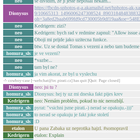
neo
se dividim, ze ji jeste neposlal nekam...
https://fbcdn-sphotos-g-a.akamaihd.net/hphotos-ak-xa
Dionysus
9/10665313_1496006247308524_890318484838832
oh=3a8ed2baab699fd9cd730005b9df19aa&oe=548E
neo
Kedrigern: zizi?
neo
Kedrigern: bych rad v redmine zapnul: "Allow issue 
neo
Oboji mi prijde jako uzitecna funkce.
neo
btw. Uz se dostal Tomas s vezeni a nebo tam budeme
homura_sls
je ve vezeni?
neo
*vazbe...
neo
tam byl ne?
homura_sls
ja vim akorat, ze byl u vyslechu
-!- cowboy-case [~webchat@irc.pirati.cz] has quit [Quit: Page closed]
Dionysus
neo: jsi tu ?
homura_sls
Dionysus: hej ty uz mi dneska fakt pijes krev
Kedrigern
neo: Nemám problém, pokud to nic nerozbíjí.
homura_sls
pyrat: "vsichni jsme pirati.-) nerad se opakuju.-)))"
homura_sls
to nerad se opakuju je fakt joke století
homura_sls
:D
etalon
U pana Zabaka uz neprotika hajzl. #somopravil
Kedrigern
etalon: Explain