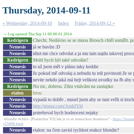
Thursday, 2014-09-11
« Wednesday, 2014-09-10
Index
Friday, 2014-09-12 »
--- Log opened Thu Sep 11 00:00:01 2014
Kedrigern
Checht. Nedávno se se mnou Brooch chtěl usmířit. po
Nemesis
já se bavím :D
Nemesis
idiot me chce odvolat a ja mu tam najdu takovej proc
Kedrigern
Mohl bych být také odvolán?
Nemesis
to už jsem měl v plánu taky keddie
Nemesis
že pokud mě odvolaj a nebudu tu mít povinosti že se
Nemesis
nevite nekdo jaká má bejt velikost uvodky na fb aby s
Kedrigern
No nic, dobrou. Zítra vstávám na zastupko
etalon
brou
Nemesis
vypadá to dobře , musel jsem aby se tam vešli si troch
Nemesis
http://imgur.com/AmhIYi0
Nemesis
potreboval bych hodnoceni nejaky
-blondie:#chliv- [Podatelna TO] Jak je to se stranickou doménou? -
https://foru
t25908.html
Nemesis
etalon: na čem zavisí rychlost reakce blondie?