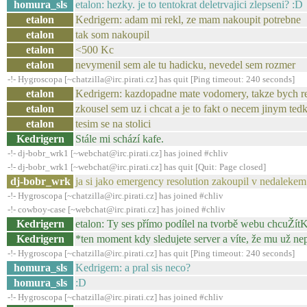
homura_sls
etalon: hezky. je to tentokrat deletrvajici zlepseni? :D
etalon
Kedrigern: adam mi rekl, ze mam nakoupit potrebne
etalon
tak som nakoupil
etalon
<500 Kc
etalon
nevymenil sem ale tu hadicku, nevedel sem rozmer
-!- Hygroscopa [~chatzilla@irc.pirati.cz] has quit [Ping timeout: 240 seconds]
etalon
Kedrigern: kazdopadne mate vodomery, takze bych rekl
etalon
zkousel sem uz i chcat a je to fakt o necem jinym ted
etalon
tesim se na stolici
Kedrigern
Stále mi schází kafe.
-!- dj-bobr_wrk1 [~webchat@irc.pirati.cz] has joined #chliv
-!- dj-bobr_wrk1 [~webchat@irc.pirati.cz] has quit [Quit: Page closed]
dj-bobr_wrk
ja si jako emergency resolution zakoupil v nedaleke
-!- Hygroscopa [~chatzilla@irc.pirati.cz] has joined #chliv
-!- cowboy-case [~webchat@irc.pirati.cz] has joined #chliv
Kedrigern
etalon: Ty ses přímo podílel na tvorbě webu chcuŽít
Kedrigern
*ten moment kdy sledujete server a víte, že mu už nep
-!- Hygroscopa [~chatzilla@irc.pirati.cz] has quit [Ping timeout: 240 seconds]
homura_sls
Kedrigern: a pral sis neco?
homura_sls
:D
-!- Hygroscopa [~chatzilla@irc.pirati.cz] has joined #chliv