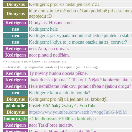
Dionysus
Kedrigern: proc sis nedal jen cast ? :D
klip: doraz tu ke mě nebo někam podobně pri ceste muz
Dionysus
nepojedu :D
Kedrigern
Dionysus: Hospoda no.
neo
Kedrigern: hele
neo
Kedrigern: jak vypada redmine ohledne pirateid a stabil
neo
Kedrigern: i kdyz to je mozna otazka na zz_coruvar?
Kedrigern
neo: Ano, na coruvar.
Kedrigern
neo: pirateid nedělám.
-!- homura is now known as homura_sls
-!- JerryGN [~jerrygn@irc.pirati.cz] has quit [Quit: Leaving]
Kedrigern
Ty noviny budou docela pěkné.
Kedrigern
Jinak dneska jdu na TTIP konf. Nějaké konkrétní aktua
Kedrigern
Hele nemůžeme Ivánkovi poradit třeba nějakou drogu?
neo
Kedrigern: kam a kdo to porada?
Dionysus
Kedrigern: pro něj už jedinně asi krokodýl
@blondie
Postel: Eště ňáký žvásty? - YouTube
Dionysus
https://www.youtube.com/watch?v=ogqTaSG-MSM
homura_sls
:D lol dionysus +1000 za krokodyla
Kedrigern
neo: TaskForce inciativ.
Kedrigern
Dionysus: Hmm občas si také říkám.