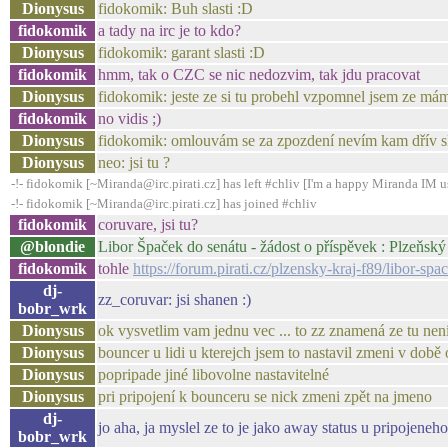
Dionysus
fidokomik: Buh slasti :D
fidokomik
a tady na irc je to kdo?
Dionysus
fidokomik: garant slasti :D
fidokomik
hmm, tak o CZC se nic nedozvim, tak jdu pracovat
Dionysus
fidokomik: jeste ze si tu probehl vzpomnel jsem ze mám
fidokomik
no vidis ;)
Dionysus
fidokomik: omlouvám se za zpozdení nevím kam dřív s
Dionysus
neo: jsi tu ?
-!- fidokomik [~Miranda@irc.pirati.cz] has left #chliv [I'm a happy Miranda IM u
-!- fidokomik [~Miranda@irc.pirati.cz] has joined #chliv
fidokomik
coruvare, jsi tu?
@blondie
Libor Špaček do senátu - žádost o příspěvek : Plzeňský 
fidokomik
tohle
https://forum.pirati.cz/plzensky-kraj-f89/libor-
dj-
zz_coruvar: jsi shanen :)
bobr_wrk
Dionysus
ok vysvetlim vam jednu vec ... to zz znamená ze tu nen
Dionysus
bouncer u lidi u kterejch jsem to nastavil zmeni v době
Dionysus
popripade jiné libovolne nastavitelné
Dionysus
pri pripojení k bounceru se nick zmeni zpět na jmeno
dj-
jo aha, ja myslel ze to je jako away status u pripojeneh
bobr_wrk