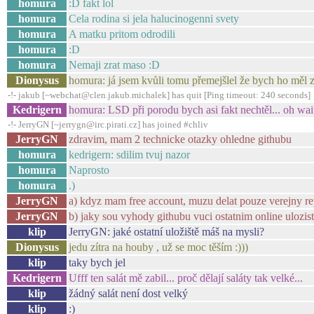
homura
:D fakt lol
homura
Cela rodina si jela halucinogenni svety
homura
A matku pritom odrodili
homura
:D
homura
Nemaji zrat maso :D
Dionysus
homura: já jsem kvůli tomu přemejšlel že bych ho měl za
-!- jakub [~webchat@clen.jakub.michalek] has quit [Ping timeout: 240 seconds]
Kedrigern
homura: LSD při porodu bych asi fakt nechtěl... oh wait
-!- JerryGN [~jerrygn@irc.pirati.cz] has joined #chliv
JerryGN
zdravim, mam 2 technicke otazky ohledne githubu
homura
kedrigern: sdilim tvuj nazor
homura
Naprosto
homura
.)
JerryGN
a) kdyz mam free account, muzu delat pouze verejny rep
JerryGN
b) jaky sou vyhody githubu vuci ostatnim online ulozi
klip
JerryGN: jaké ostatní uložiště máš na mysli?
Dionysus
jedu zítra na houby , už se moc těším :)))
klip
taky bych jel
Kedrigern
Ufff ten salát mě zabil... proč dělají saláty tak velké...
klip
žádný salát není dost velký
klip
:)