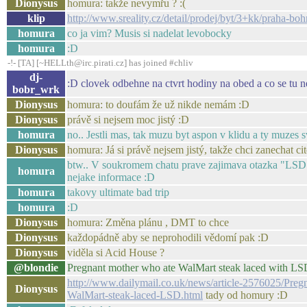
Dionysus
homura: takže nevymřu ? :(
klip
http://www.sreality.cz/detail/prodej/byt/3+kk/praha-b
homura
co ja vim? Musis si nadelat levobocky
homura
:D
-!- [TA] [~HELLth@irc.pirati.cz] has joined #chliv
dj-
:D clovek odbehne na ctvrt hodiny na obed a co se tu 
bobr_wrk
Dionysus
homura: to doufám že už nikde nemám :D
Dionysus
právě si nejsem moc jistý :D
homura
no.. Jestli mas, tak muzu byt aspon v klidu a ty muzes
Dionysus
homura: Já si právě nejsem jistý, takže chci zanechat c
btw.. V soukromem chatu prave zajimava otazka "LSD pri
homura
nejake informace :D
homura
takovy ultimate bad trip
homura
:D
Dionysus
homura: Změna plánu , DMT to chce
Dionysus
každopádně aby se neprohodili vědomí pak :D
Dionysus
viděla si Acid House ?
@blondie
Pregnant mother who ate WalMart steak laced with LSD 
http://www.dailymail.co.uk/news/article-2576025/Preg
Dionysus
WalMart-steak-laced-LSD.html
tady od homury :D