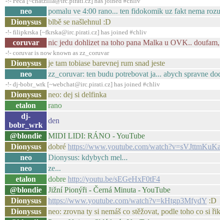
-!- Peca [~chatzilla@irc.pirati.cz] has joined #chliv
neo
pomalu ve 4:00 rano... ten fidokomik uz fakt nema rozu
Dionysus
blbě se našlehnul :D
-!- filipkrska [~fkrska@irc.pirati.cz] has joined #chliv
coruvar
nic jedu dohlizet na toho pana Malka u OVK.. doufam, 
-!- coruvar is now known as zz_coruvar
Dionysus
je tam tobiase barevnej rum snad jeste
neo
zz_coruvar: ten budu potrebovat ja... abych spravne dod
-!- dj-bobr_wrk [~webchat@irc.pirati.cz] has joined #chliv
Dionysus
neo: dej si delfinka
etalon
rano
dj-
den
bobr_wrk
@blondie
MIDI LIDI: RÁNO - YouTube
Dionysus
dobré
https://www.youtube.com/watch?v=sVJttmKuK
neo
Dionysus: kdybych mel...
neo
ze...
etalon
dobre
http://youtu.be/sEGeHxF0tF4
@blondie
Jižní Pionýři - Černá Minuta - YouTube
Dionysus
https://www.youtube.com/watch?v=kHtgp3MfydY
:D
Dionysus
neo: zrovna ty si nemáš co stěžovat, podle toho co si řika