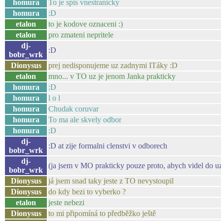
homura
To je spis vnestranicky
homura
:D
etalon
to je kodove oznaceni :)
etalon
pro zmateni nepritele
dj-
:D
bobr_wrk
Dionysus
prej nedisponujeme uz zadnymi ITáky :D
etalon
mno... v TO uz je jenom Janka prakticky
homura
:D
homura
l o l
homura
Chudak coruvar
homura
To ma ale skvely odbor
homura
:D
dj-
:D at zije formalni clenstvi v odborech
bobr_wrk
dj-
(ja jsem v MO prakticky pouze proto, abych videl do 
bobr_wrk
Dionysus
já jsem snad taky jeste z TO nevystoupil
Dionysus
do kdy bezi to vyberko ?
etalon
jeste nebezi
Dionysus
to mi připomíná to předběžko ještě