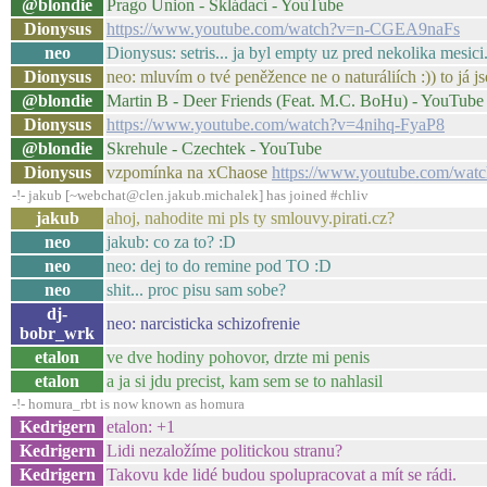
@blondie
Prago Union - Skládací - YouTube
Dionysus
https://www.youtube.com/watch?v=n-CGEA9naFs
neo
Dionysus: setris... ja byl empty uz pred nekolika mesic
Dionysus
neo: mluvím o tvé peněžence ne o naturáliích :)) to já 
@blondie
Martin B - Deer Friends (Feat. M.C. BoHu) - YouTube
Dionysus
https://www.youtube.com/watch?v=4nihq-FyaP8
@blondie
Skrehule - Czechtek - YouTube
Dionysus
vzpomínka na xChaose
https://www.youtube.com/wa
-!- jakub [~webchat@clen.jakub.michalek] has joined #chliv
jakub
ahoj, nahodite mi pls ty smlouvy.pirati.cz?
neo
jakub: co za to? :D
neo
neo: dej to do remine pod TO :D
neo
shit... proc pisu sam sobe?
dj-
neo: narcisticka schizofrenie
bobr_wrk
etalon
ve dve hodiny pohovor, drzte mi penis
etalon
a ja si jdu precist, kam sem se to nahlasil
-!- homura_rbt is now known as homura
Kedrigern
etalon: +1
Kedrigern
Lidi nezaložíme politickou stranu?
Kedrigern
Takovu kde lidé budou spolupracovat a mít se rádi.