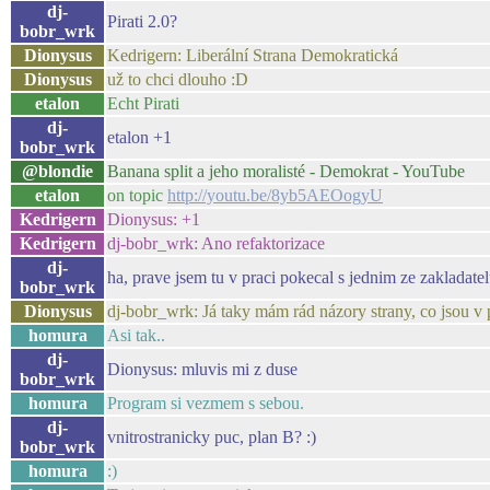
dj-
Pirati 2.0?
bobr_wrk
Dionysus
Kedrigern: Liberální Strana Demokratická
Dionysus
už to chci dlouho :D
etalon
Echt Pirati
dj-
etalon +1
bobr_wrk
@blondie
Banana split a jeho moralisté - Demokrat - YouTube
etalon
on topic
http://youtu.be/8yb5AEOogyU
Kedrigern
Dionysus: +1
Kedrigern
dj-bobr_wrk: Ano refaktorizace
dj-
ha, prave jsem tu v praci pokecal s jednim ze zakladate
bobr_wrk
Dionysus
dj-bobr_wrk: Já taky mám rád názory strany, co jsou v p
homura
Asi tak..
dj-
Dionysus: mluvis mi z duse
bobr_wrk
homura
Program si vezmem s sebou.
dj-
vnitrostranicky puc, plan B? :)
bobr_wrk
homura
:)