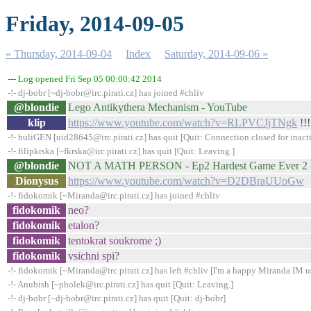
Friday, 2014-09-05
« Thursday, 2014-09-04
Index
Saturday, 2014-09-06 »
--- Log opened Fri Sep 05 00:00:42 2014
-!- dj-bobr [~dj-bobr@irc.pirati.cz] has joined #chliv
@blondie
Lego Antikythera Mechanism - YouTube
klip
https://www.youtube.com/watch?v=RLPVCJjTNgk
!!!
-!- huliGEN [uid28645@irc.pirati.cz] has quit [Quit: Connection closed for inact
-!- filipkrska [~fkrska@irc.pirati.cz] has quit [Quit: Leaving.]
@blondie
NOT A MATH PERSON - Ep2 Hardest Game Ever 2 
Dionysus
https://www.youtube.com/watch?v=D2DBraUUoGw
-!- fidokomik [~Miranda@irc.pirati.cz] has joined #chliv
fidokomik
neo?
fidokomik
etalon?
fidokomik
tentokrat soukrome ;)
fidokomik
vsichni spi?
-!- fidokomik [~Miranda@irc.pirati.cz] has left #chliv [I'm a happy Miranda IM u
-!- Anubish [~pholek@irc.pirati.cz] has quit [Quit: Leaving.]
-!- dj-bobr [~dj-bobr@irc.pirati.cz] has quit [Quit: dj-bobr]