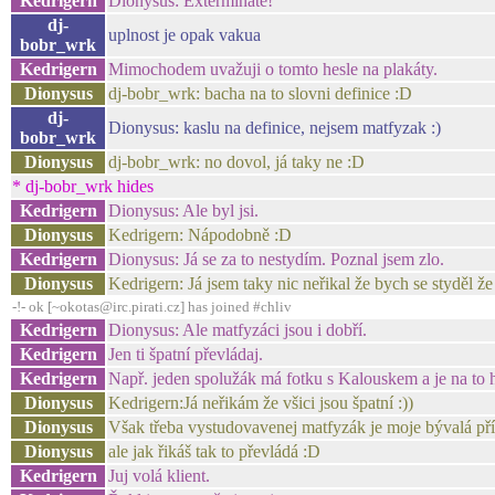
Kedrigern
Dionysus: Exterminate!
dj-
uplnost je opak vakua
bobr_wrk
Kedrigern
Mimochodem uvažuji o tomto hesle na plakáty.
Dionysus
dj-bobr_wrk: bacha na to slovni definice :D
dj-
Dionysus: kaslu na definice, nejsem matfyzak :)
bobr_wrk
Dionysus
dj-bobr_wrk: no dovol, já taky ne :D
* dj-bobr_wrk hides
Kedrigern
Dionysus: Ale byl jsi.
Dionysus
Kedrigern: Nápodobně :D
Kedrigern
Dionysus: Já se za to nestydím. Poznal jsem zlo.
Dionysus
Kedrigern: Já jsem taky nic neřikal že bych se styděl ž
-!- ok [~okotas@irc.pirati.cz] has joined #chliv
Kedrigern
Dionysus: Ale matfyzáci jsou i dobří.
Kedrigern
Jen ti špatní převládaj.
Kedrigern
Např. jeden spolužák má fotku s Kalouskem a je na to h
Dionysus
Kedrigern:Já neřikám že všici jsou špatní :))
Dionysus
Však třeba vystudovavenej matfyzák je moje bývalá pří
Dionysus
ale jak řikáš tak to převládá :D
Kedrigern
Juj volá klient.