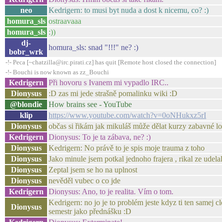
neo
Kedrigern: to musi byt nuda a dost k nicemu, co? :)
homura_sls
ostraavaaa
homura_sls
:))
dj-
homura_sls: snad "!!!" ne? :)
bobr_wrk
-!- Peca [~chatzilla@irc.pirati.cz] has quit [Remote host closed the connection]
-!- Bouchi is now known as zz_Bouchi
Kedrigern
Při hovoru s Ivanem mi vypadlo IRC..
Dionysus
:D zas mi jede strašně pomalinku wiki :D
@blondie
How brains see - YouTube
klip
https://www.youtube.com/watch?v=0oNHukxz5rI
Dionysus
občas si řikám jak mikuláš může dělat kurzy zabavné 
Kedrigern
Dionysus: To je ta zábava, ne? :)
Dionysus
Kedrigern: No právě to je spis moje trauma z toho
Dionysus
Jako minule jsem potkal jednoho frajera , rikal ze udel
Dionysus
Zeptal jsem se ho na uplnost
Dionysus
nevěděl vubec o co jde
Kedrigern
Dionysus: Ano, to je realita. Vím o tom.
Kedrigern: no jo je to problém jeste kdyz ti ten samej cl
Dionysus
semestr jako přednášku :D