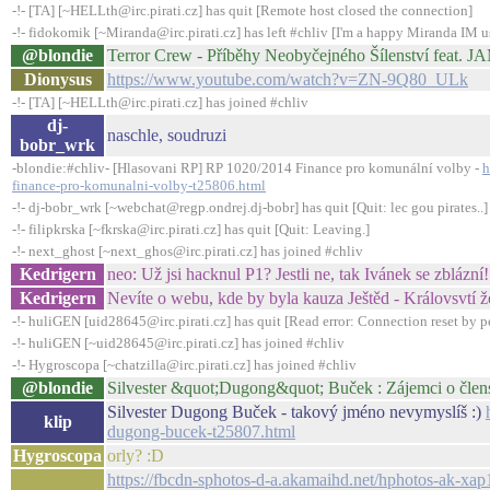
-!- [TA] [~HELLth@irc.pirati.cz] has quit [Remote host closed the connection]
-!- fidokomik [~Miranda@irc.pirati.cz] has left #chliv [I'm a happy Miranda IM u
@blondie
Terror Crew - Příběhy Neobyčejného Šílenství feat.
Dionysus
https://www.youtube.com/watch?v=ZN-9Q80_ULk
-!- [TA] [~HELLth@irc.pirati.cz] has joined #chliv
dj-
naschle, soudruzi
bobr_wrk
-blondie:#chliv- [Hlasovani RP] RP 1020/2014 Finance pro komunální volby -
h
finance-pro-komunalni-volby-t25806.html
-!- dj-bobr_wrk [~webchat@regp.ondrej.dj-bobr] has quit [Quit: lec gou pirates..]
-!- filipkrska [~fkrska@irc.pirati.cz] has quit [Quit: Leaving.]
-!- next_ghost [~next_ghos@irc.pirati.cz] has joined #chliv
Kedrigern
neo: Už jsi hacknul P1? Jestli ne, tak Ivánek se zblázní!
Kedrigern
Nevíte o webu, kde by byla kauza Ještěd - Královsvtí ž
-!- huliGEN [uid28645@irc.pirati.cz] has quit [Read error: Connection reset by p
-!- huliGEN [~uid28645@irc.pirati.cz] has joined #chliv
-!- Hygroscopa [~chatzilla@irc.pirati.cz] has joined #chliv
@blondie
Silvester &quot;Dugong&quot; Buček : Zájemci o člens
Silvester Dugong Buček - takový jméno nevymyslíš :)
klip
dugong-bucek-t25807.html
Hygroscopa
orly? :D
https://fbcdn-sphotos-d-a.akamaihd.net/hphotos-ak