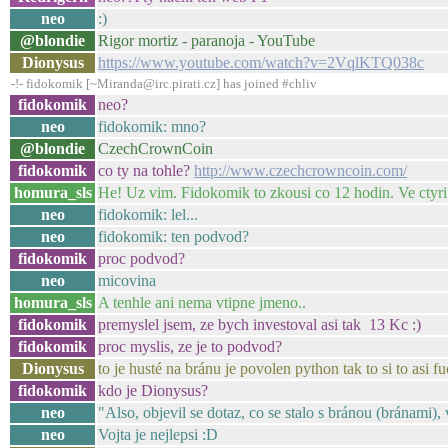
neo
:)
@blondie
Rigor mortiz - paranoja - YouTube
Dionysus
https://www.youtube.com/watch?v=2VqlKTQ038c
-!- fidokomik [~Miranda@irc.pirati.cz] has joined #chliv
fidokomik
neo?
neo
fidokomik: mno?
@blondie
CzechCrownCoin
fidokomik
co ty na tohle?
http://www.czechcrowncoin.com/
homura_sls
He! Uz vim. Fidokomik to zkousi co 12 hodin. Ve ctyri 
neo
fidokomik: lel...
neo
fidokomik: ten podvod?
fidokomik
proc podvod?
neo
micovina
homura_sls
A tenhle ani nema vtipne jmeno..
fidokomik
premyslel jsem, ze bych investoval asi tak 13 Kc :)
fidokomik
proc myslis, ze je to podvod?
Dionysus
to je husté na bránu je povolen python tak to si to asi 
fidokomik
kdo je Dionysus?
neo
"Also, objevil se dotaz, co se stalo s bránou (bránami)
neo
Vojta je nejlepsi :D