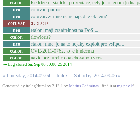
etalon
Kedrigern: staticka prezentace, cely je to jenom jedna 
neo
coruvar: pomoc...
neo
coruvar: zdrhneme nenapadne oknem?
coruvar
:D :D :D
neo
etalon: maji zranitelnost na DoS ...
etalon
slowloris?
neo
etalon: mne, je na to nejaky exploit pro vsftpd ..
etalon
CVE-2011-0762, to je k nicemu
etalon
navic bezi urcite opatchovanou verzi
--- Log closed Sat Sep 06 00:00:25 2014
« Thursday, 2014-09-04
Index
Saturday, 2014-09-06 »
Generated by irclog2html.py 2.13.1 by
Marius Gedminas
- find it at
mg.pov.lt
!