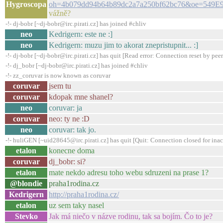
Hygroscopa
oh=4b079dd94b64b89dc2a7a250bf62bc76&oe=549E9
vážně?
-!- dj-bobr [~dj-bobr@irc.pirati.cz] has joined #chliv
neo
Kedrigern: este ne :]
neo
Kedrigern: muzu jim to akorat znepristupnit... :]
-!- dj-bobr [~dj-bobr@irc.pirati.cz] has quit [Read error: Connection reset by peer
-!- dj_bobr [~dj-bobr@irc.pirati.cz] has joined #chliv
-!- zz_coruvar is now known as coruvar
coruvar
jsem tu
coruvar
kdopak mne shanel?
neo
coruvar: ja
coruvar
neo: ty ne :D
neo
coruvar: tak jo.
-!- huliGEN [~uid28645@irc.pirati.cz] has quit [Quit: Connection closed for inac
etalon
konecne doma
coruvar
dj_bobr: si?
etalon
mate nekdo adresu toho webu sdruzeni na prase 1?
@blondie
praha1rodina.cz
Kedrigern
http://praha1rodina.cz/
etalon
uz sem taky nasel
Stevko
Jak má niečo v názve rodinu, tak sa bojím. Čo to je?