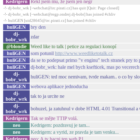
Kedrigern
Řekl jsem mu, že jsem jen negr
-!- dj-bobr_wrk [~webchat@irc.pirati.cz] has quit [Quit: Page closed]
-!- dj-bobr_wrk [~webchat@regp.ondrej.dj-bobr] has joined #chliv
-!- huliGEN [uid28645@irc.pirati.cz] has joined #chliv
huliGEN
bry den
dj-
zdar
bobr_wrk
@blondie
Weed like to talk | petice za regulaci konopí
huliGEN
som potunil
http://www.weedliketotalk.cz
huliGEN
da se to podepsat primo "v enginu" tech stranek pry to 
huliGEN
dj-bobr_wrk: hale mel bych ksefticek, mas po vecerech 
dj-
huliGEN: ted moc nemivam, tvrde makam.. o co by slo
bobr_wrk
huliGEN
webova aplikace jednoducha
dj-
tak to ja urcite ne
bobr_wrk
dj-
bohuzel, ja zatuhnul v dobe HTML 4.01 Transitional 
bobr_wrk
Kedrigern
Tak se mějte TTIP volá.
neo
Kedrigern: pozdravuj je tam...
neo
Kedrigern: a vyrid, ze pravda je tam venku...
Kedrigern
neo: A ty hacni ten web P1