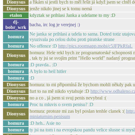
Dionysus
a řikám si jestli bych to měl řešit já když jsem se chtěl 
Dionysus
jenže nikdo jinej se k tomu nemá
etalon
kdyztak se prihlasi Janka a udelame to my :D
dj-
bacha, irc log je verejnej :)
bobr_wrk
Ne janka se prihlasi a udela to sama. Doted totiz utajov
homura
vyuzivala po celou dobu proti piratske strane
homura
No offence :D
http://pics.roomsapp.mobi/c5JFPkRfaL
homura: Hele rekl bych ze programatorské schopnosti m
Dionysus
, tak ty jsi se svojím print "Hello world" nadaný progr
homura
:D pravda.. :D
homura
A bylo to heil hitler
homura
:D
Dionysus
homura: to mi připomíná že bychom mohli někdy pak už
Dionysus
furt to na mě nikdo vytahuje :D
http://www.odhaleno.c
Dionysus
no a co , já jsem si svuj penis nevybral :(
homura
Proc tu mluvis o svem penisu? :D
homura: protoze mi zas byl poslan tenhle clanek :(
http
Dionysus
miniaturnim-penisum
homura
:D heh.. Asie no
homura
ty jsi na tom i na evropskou pandu velice slusne si mys