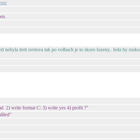
emi/
en.
d nebyla treti svetova tak po volbach je to skoro lozeny.. leda by rusko
d 2) write format C: 3) write yes 4) profit ?"
allled"