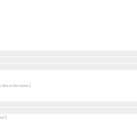
 this is the worst.]
ser!]