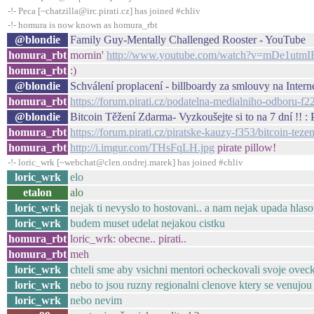
-!- Peca [~chatzilla@irc.pirati.cz] has joined #chliv
-!- homura is now known as homura_rbt
@blondie
Family Guy-Mentally Challenged Rooster - YouTube
homura_rbt
mornin'
http://www.youtube.com/watch?v=mDe1utm
homura_rbt
:)
@blondie
Schválení proplacení - billboardy za smlouvy na Intern
homura_rbt
https://forum.pirati.cz/podatelna-medialniho-odboru-f
@blondie
Bitcoin Těžení Zdarma- Vyzkoušejte si to na 7 dní !! : 
homura_rbt
https://forum.pirati.cz/piratske-kauzy-f353/bitcoin-te
homura_rbt
http://i.imgur.com/THsFqLH.jpg
pirate pillow!
-!- loric_wrk [~webchat@clen.ondrej.marek] has joined #chliv
loric_wrk
elo
etalon
alo
loric_wrk
nejak ti nevyslo to hostovani.. a nam nejak upada hlasov
loric_wrk
budem muset udelat nejakou cistku
homura_rbt
loric_wrk: obecne.. pirati..
homura_rbt
meh
loric_wrk
chteli sme aby vsichni mentori ocheckovali svoje oveck
loric_wrk
nebo to jsou ruzny regionalni clenove ktery se venujou
loric_wrk
nebo nevim