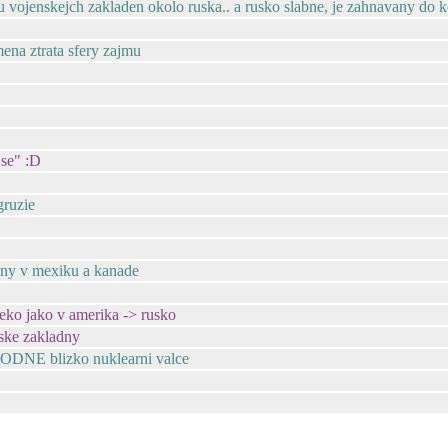
 vojenskejch zakladen okolo ruska.. a rusko slabne, je zahnavany do 
ena ztrata sfery zajmu
 se" :D
gruzie
adny v mexiku a kanade
leko jako v amerika -> rusko
ske zakladny
OOODNE blizko nuklearni valce