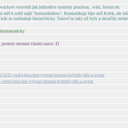
ovackovi vysvetlit jak jednotlive systemy pouzivat.. wiki, forum etc
y si měl k sobě najít "komunikátora". Komunikuje lépe než Krtek, ale stá
, kde se rozhoduje hierarchicky. Takoví tu taky už byly a skončily nesla
 demokraticky
a, protoze nemam vlastni nazor :D
1631-vedci-bezcitne-vytvari-bizarni-hybridy-lidi-a-zvirat
edci-bezcitne-vytvari-bizarni-hybridy-lidi-a-zvirat