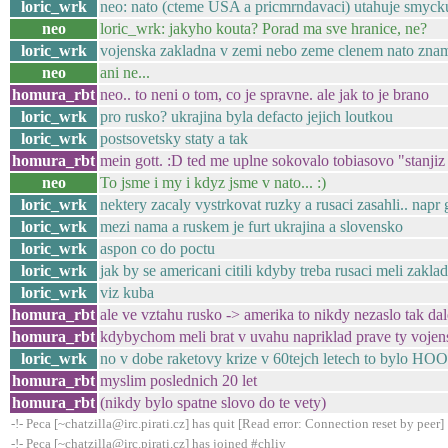
loric_wrk
neo: nato (cteme USA a pricmrndavaci) utahuje smycku
neo
loric_wrk: jakyho kouta? Porad ma sve hranice, ne?
loric_wrk
vojenska zakladna v zemi nebo zeme clenem nato znam
neo
ani ne...
homura_rbt
neo.. to neni o tom, co je spravne. ale jak to je brano
loric_wrk
pro rusko? ukrajina byla defacto jejich loutkou
loric_wrk
postsovetsky staty a tak
homura_rbt
mein gott. :D ted me uplne sokovalo tobiasovo "stanjiz
neo
To jsme i my i kdyz jsme v nato... :)
loric_wrk
nektery zacaly vystrkovat ruzky a rusaci zasahli.. napr 
loric_wrk
mezi nama a ruskem je furt ukrajina a slovensko
loric_wrk
aspon co do poctu
loric_wrk
jak by se americani citili kdyby treba rusaci meli zakl
loric_wrk
viz kuba
homura_rbt
ale ve vztahu rusko -> amerika to nikdy nezaslo tak da
homura_rbt
kdybychom meli brat v uvahu napriklad prave ty vojen
loric_wrk
no v dobe raketovy krize v 60tejch letech to bylo H
homura_rbt
myslim poslednich 20 let
homura_rbt
(nikdy bylo spatne slovo do te vety)
-!- Peca [~chatzilla@irc.pirati.cz] has quit [Read error: Connection reset by peer]
-!- Peca [~chatzilla@irc.pirati.cz] has joined #chliv