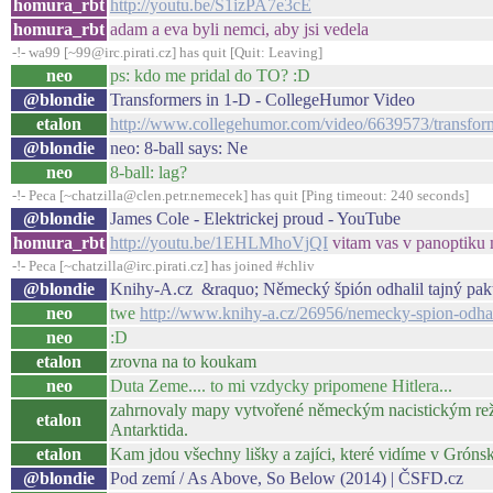
homura_rbt
http://youtu.be/S1izPA7e3cE
homura_rbt
adam a eva byli nemci, aby jsi vedela
-!- wa99 [~99@irc.pirati.cz] has quit [Quit: Leaving]
neo
ps: kdo me pridal do TO? :D
@blondie
Transformers in 1-D - CollegeHumor Video
etalon
http://www.collegehumor.com/video/6639573/transform
@blondie
neo: 8-ball says: Ne
neo
8-ball: lag?
-!- Peca [~chatzilla@clen.petr.nemecek] has quit [Ping timeout: 240 seconds]
@blondie
James Cole - Elektrickej proud - YouTube
homura_rbt
http://youtu.be/1EHLMhoVjQI
vitam vas v panoptiku
-!- Peca [~chatzilla@irc.pirati.cz] has joined #chliv
@blondie
Knihy-A.cz &raquo; Německý špión odhalil tajný pakt 
neo
twe
http://www.knihy-a.cz/26956/nemecky-spion-odhali
neo
:D
etalon
zrovna na to koukam
neo
Duta Zeme.... to mi vzdycky pripomene Hitlera...
zahrnovaly mapy vytvořené německým nacistickým režim
etalon
Antarktida.
etalon
Kam jdou všechny lišky a zajíci, které vidíme v Gróns
@blondie
Pod zemí / As Above, So Below (2014) | ČSFD.cz