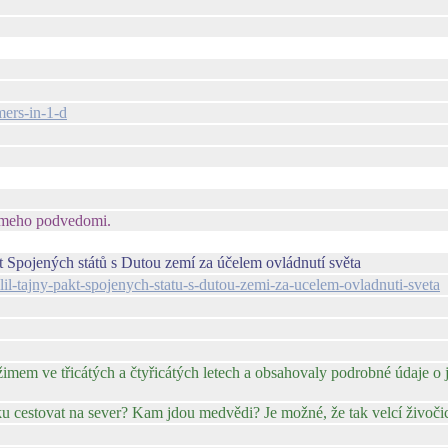
ers-in-1-d
 meho podvedomi.
Spojených států s Dutou zemí za účelem ovládnutí světa
l-tajny-pakt-spojenych-statu-s-dutou-zemi-za-ucelem-ovladnuti-sveta
em ve třicátých a čtyřicátých letech a obsahovaly podrobné údaje o 
ku cestovat na sever? Kam jdou medvědi? Je možné, že tak velcí živoč