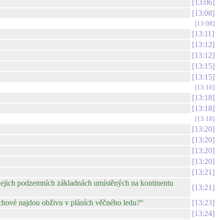
13:06
13:08
13:08
13:11
13:12
13:12
13:15
13:15
13:16
13:18
13:18
13:18
13:20
13:20
13:20
13:20
13:21
jejich podzemních základnách umístěných na kontinentu
13:21
ichové najdou obživu v pláních věčného ledu?“
13:23
13:24