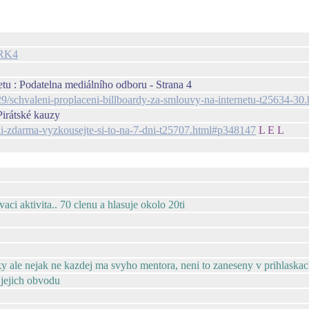
IRK4
etu : Podatelna mediálního odboru - Strana 4
229/schvaleni-proplaceni-billboardy-za-smlouvy-na-internetu-t25634-3
Pirátské kauzy
zeni-zdarma-vyzkousejte-si-to-na-7-dni-t25707.html#p348147
L E L
aci aktivita.. 70 clenu a hlasuje okolo 20ti
y ale nejak ne kazdej ma svyho mentora, neni to zaneseny v prihlaskac
 jejich obvodu