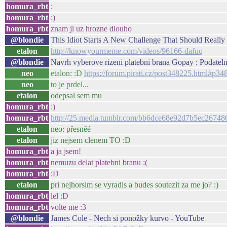
homura_rbt
:
homura_rbt
:)
homura_rbt
znam ji uz hrozne dlouho
@blondie
This Idiot Starts A New Challenge That Should Reall
etalon
http://knowyourmeme.com/videos/96166-dafuq
@blondie
Navrh vyberove rizeni platebni brana Gopay : Podateln
neo
etalon: :D
https://forum.pirati.cz/post348225.html#p34
neo
to je prdel...
etalon
odepsal sem mu
homura_rbt
:)
homura_rbt
http://25.media.tumblr.com/bb6dce68e92d7b5ec26748
etalon
neo: přesněé
etalon
jiz nejsem clenem TO :D
homura_rbt
a ja jsem!
homura_rbt
nemuzu delat platebni branu :(
homura_rbt
:D
etalon
pri nejhorsim se vyradis a budes soutezit za me jo? :)
homura_rbt
lel :D
homura_rbt
volte me :3
@blondie
James Cole - Nech si ponožky kurvo - YouTube