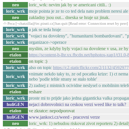
neo
loric_wrk: nevim jak by se americani citili.. :)
loric_wrk
moje pointa je ze to co ted dela nato problem neresi ale
neo
zakladny jsou out... dneska se hraje uz jinak.
-!- Peca [~chatzilla@irc.pirati.cz] has quit [Read error: Connection reset by peer]
loric_wrk
a jak se teda hraje
loric_wrk
"vojaci na dovoleny", "humanitarni bombardovani", "pr
loric_wrk
organizace->operace
neo
myslim, ze kdyby byly vojaci na dovolene v usa, ze by
etalon
https://scontent-b-lhr.xx.fbcdn.net/hphotos-xap1/
etalon
on topic :)
loric_wrk
also on topic
https://c2.staticflickr.com/2/1132/4592
vnimate nekdo taky to, ze od pocatku krize: 1) ct nema na
loric_wrk
nebo 'podle tehle strany se stalo tohle'
loric_wrk
2) zadnej z mistnich ocividne neslysel o mobilnim tele
etalon
reshare
loric_wrk
proste mi to prijde jako jedna giganticka valka propag
huliGEN
nejaci dobrovolnici na ceskou verzi weed like to talk?
etalon
ve zkratce: nepodporovat
huliGEN
www.jankoci.cz/weed - pracovni verze
neo
loric_wrk: 1) nebudou riskovat zivot reporteru 2) detai