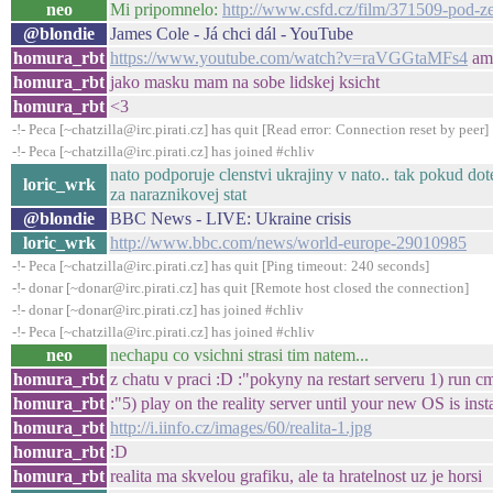
neo
Mi pripomnelo:
http://www.csfd.cz/film/371509-pod-z
@blondie
James Cole - Já chci dál - YouTube
homura_rbt
https://www.youtube.com/watch?v=raVGGtaMFs4
am
homura_rbt
jako masku mam na sobe lidskej ksicht
homura_rbt
<3
-!- Peca [~chatzilla@irc.pirati.cz] has quit [Read error: Connection reset by peer]
-!- Peca [~chatzilla@irc.pirati.cz] has joined #chliv
nato podporuje clenstvi ukrajiny v nato.. tak pokud dote
loric_wrk
za naraznikovej stat
@blondie
BBC News - LIVE: Ukraine crisis
loric_wrk
http://www.bbc.com/news/world-europe-29010985
-!- Peca [~chatzilla@irc.pirati.cz] has quit [Ping timeout: 240 seconds]
-!- donar [~donar@irc.pirati.cz] has quit [Remote host closed the connection]
-!- donar [~donar@irc.pirati.cz] has joined #chliv
-!- Peca [~chatzilla@irc.pirati.cz] has joined #chliv
neo
nechapu co vsichni strasi tim natem...
homura_rbt
z chatu v praci :D :"pokyny na restart serveru 1) run cm
homura_rbt
:"5) play on the reality server until your new OS is inst
homura_rbt
http://i.iinfo.cz/images/60/realita-1.jpg
homura_rbt
:D
homura_rbt
realita ma skvelou grafiku, ale ta hratelnost uz je horsi