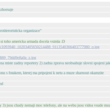
 zhorsuje
otiteroristicka organizace"
 si toho americka armada docela vsimla :D
t31.0-8/1093940_10203405650214488_9113540366403777980_o.jpg
977889_79dd9e8a0a_z.jpg
 miste zadny reportery 2) zadna zprava neobsahuje slovni spojeni jako 'ne
fonu s fotakem, kterej ma pripojeni k netu a muze sharnout okamzite
and
ly 3) jsou chudy nemaji moc telefony, ale na webu jsou videa vsude moz