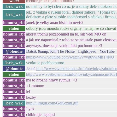
wa99
mentor je něco jako politruk?
loric_wrk
no mel by to byt clen co uz je u strany dele a dokaze n
lel.. z vlakna o ruseni fora.. dalibor zahora: "Tomáš b
loric_wrk
deficitem a plete si tohle společenství s nějakou firmou
homura_rbt
janek je velky anarchista, to nevis?
etalon
odbory jsou monokraticke organy, nemaji se co chovat
homura_rbt
akorat trochu pozapomnel na to, jak vedl MO on
homura_rbt
a jak me napominal z toho ze se neustale ptam clenstv
homura_rbt
anyways, dneska je venku fakt pochmurno >3
@blondie
Datsik &amp; Kill The Noise - Lightspeed - YouTube
homura_rbt
https://www.youtube.com/watch?v=vg0vwMhT4NU
loric_wrk
venku je pochhomurno
@blondie
Jebać
http://www.svetkolemnas.info/novinky/zahranicni/
etalon
http://www.svetkolemnas.info/novinky/zahranicni/1631-v
homura_rbt
ma to hrozne hravy rytmus! <3
homura_rbt
+1 mmmm
homura_rbt
lel
homura_rbt
kezby
loric_wrk
http://i.imgur.com/GeKezmi.gif
homura_rbt
! yes
homura_rbt
chibird je nejlepsi