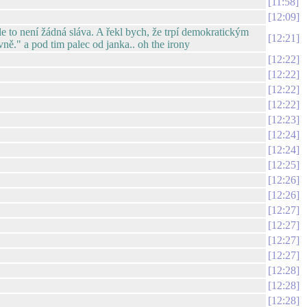
11:58
12:09
le to není žádná sláva. A řekl bych, že trpí demokratickým
12:21
vně." a pod tim palec od janka.. oh the irony
12:22
12:22
12:22
12:22
12:23
12:24
12:24
12:25
12:26
12:26
12:27
12:27
12:27
12:27
12:28
12:28
12:28