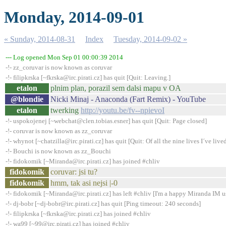
Monday, 2014-09-01
« Sunday, 2014-08-31
Index
Tuesday, 2014-09-02 »
--- Log opened Mon Sep 01 00:00:39 2014
-!- zz_coruvar is now known as coruvar
-!- filipkrska [~fkrska@irc.pirati.cz] has quit [Quit: Leaving.]
etalon
plnim plan, porazil sem dalsi mapu v OA
@blondie
Nicki Minaj - Anaconda (Fart Remix) - YouTube
etalon
twerking
http://youtu.be/fv--npievoI
-!- uspokojenej [~webchat@clen.tobias.esner] has quit [Quit: Page closed]
-!- coruvar is now known as zz_coruvar
-!- whynot [~chatzilla@irc.pirati.cz] has quit [Quit: Of all the nine lives I´ve lived,
-!- Bouchi is now known as zz_Bouchi
-!- fidokomik [~Miranda@irc.pirati.cz] has joined #chliv
fidokomik
coruvar: jsi tu?
fidokomik
hmm, tak asi nejsi |-0
-!- fidokomik [~Miranda@irc.pirati.cz] has left #chliv [I'm a happy Miranda IM u
-!- dj-bobr [~dj-bobr@irc.pirati.cz] has quit [Ping timeout: 240 seconds]
-!- filipkrska [~fkrska@irc.pirati.cz] has joined #chliv
-!- wa99 [~99@irc.pirati.cz] has joined #chliv