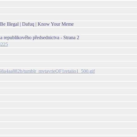
y Be Illegal | Dafuq | Know Your Meme
a republikového předsednictva - Strana 2
8225
68a4aa882b/tumblr_mvtavrieQF1retaiio1_500.gif