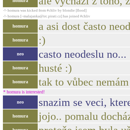
ale vychází z toho, 
homura
-!- homura was kicked from #chliv by blondie [flood]
-!- homura [~malajanka@irc.pirati.cz] has joined #chliv
a asi dost často neo
homura
:)
homura
casto neodeslu no...
neo
husté :)
homura
tak to vůbec nemám
homura
* homura is interested!
snazim se veci, kter
neo
jojo.. pomalu doch
homura
homura