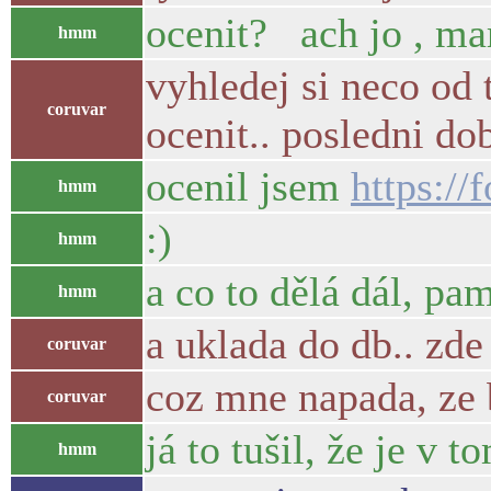
ocenit? ach jo , ma
hmm
vyhledej si neco od 
coruvar
ocenit.. posledni do
ocenil jsem
https:/
hmm
:)
hmm
a co to dělá dál, pam
hmm
a uklada do db.. zd
coruvar
coz mne napada, ze 
coruvar
já to tušil, že je v t
hmm