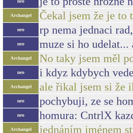
je to proste hrozne 
neo
Čekal jsem že je to
Archangel
rp nema jednaci rad
neo
muze si ho udelat...
neo
No taky jsem měl po
Archangel
i kdyz kdybych vedel,
neo
ale řikal jsem si ž
Archangel
pochybuji, ze se ho
neo
homura: CntrlX kazd
neo
jednáním jménem st
Archangel