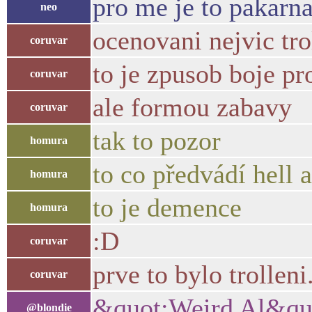
pro me je to pakarna 
neo
ocenovani nejvic tro
coruvar
to je zpusob boje pro
coruvar
ale formou zabavy
coruvar
tak to pozor
homura
to co předvádí hell a
homura
to je demence
homura
:D
coruvar
prve to bylo trollen
coruvar
&quot;Weird Al&quo
@blondie