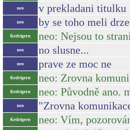
v prekladani titulku 
neo
by se toho meli drz
neo
neo: Nejsou to straní
Kedrigern
no slusne...
neo
prave ze moc ne
neo
neo: Zrovna komunika
Kedrigern
neo: Původně ano. m
Kedrigern
"Zrovna komunikace a
neo
neo: Vím, pozorován
Kedrigern