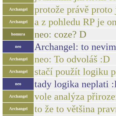
protože právě proto
Archangel
a z pohledu RP je on
Archangel
neo: coze? D
homura
Archangel: to nevim.
neo
neo: To odvoláš :D
Archangel
stačí použít logiku 
Archangel
tady logika neplati 
neo
vole analýza přiroz
Archangel
to že to většina pra
Archangel