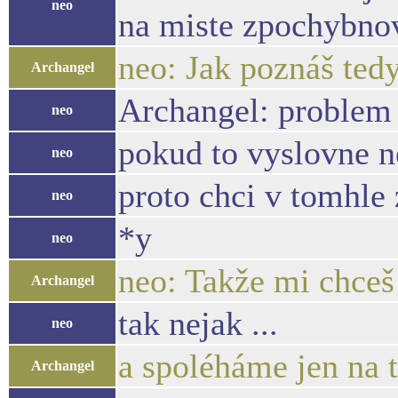
neo
na miste zpochybnova
neo: Jak poznáš tedy
Archangel
Archangel: problem 
neo
pokud to vyslovne n
neo
proto chci v tomhle
neo
*y
neo
neo: Takže mi chceš
Archangel
tak nejak ...
neo
a spoléháme jen na 
Archangel