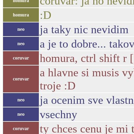
coruvar: ja ho nevi
homura
:D
homura
ja taky nic nevidim
neo
a je to dobre... tako
neo
homura, ctrl shift r
coruvar
a hlavne si musis v
coruvar
troje :D
ja ocenim sve vlastn
neo
vsechny
neo
ty chces cenu je mi 
coruvar