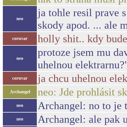
ja tohle resil prave
neo
skody apod. ... ale 
holly shit.. kdy bud
coruvar
protoze jsem mu dav
neo
uhelnou elektrarnu?
ja chcu uhelnou elek
coruvar
neo: Jde prohlásit sk
Archangel
Archangel: no to je
neo
Archangel: ale pak 
neo