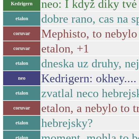
neo: I když díky tvé 
Kedrigern
dobre rano, cas na s
etalon
Mephisto, to nebylo 
coruvar
etalon, +1
coruvar
dneska uz druhy, nej
etalon
Kedrigern: okhey....
neo
zvatlal neco hebrejs
etalon
etalon, a nebylo to 
coruvar
hebrejsky?
etalon
moment, mohla to be
etalon