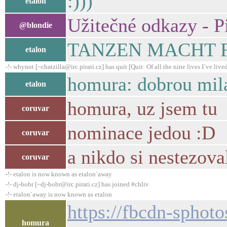
:)))
etalon
Užitečné odkazy - P
@blondie
TANZEN MACHT FREI!
etalon
-!- whynot [~chatzilla@irc.pirati.cz] has quit [Quit: Of all the nine lives I´ve lived,
homura: dobrou mila
etalon
homura, uz jsem tu
coruvar
nominace jedou :D
coruvar
a nikdo si nestezoval
coruvar
-!- etalon is now known as etalon`away
-!- dj-bobr [~dj-bobr@irc.pirati.cz] has joined #chliv
-!- etalon`away is now known as etalon
https://fbcdn-spho
homura