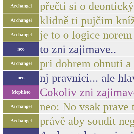
přečti si o deontick
Archangel
klidně ti pujčim kní
Archangel
je to o logice norem
Archangel
to zni zajimave..
neo
pri dobrem ohnuti a
Archangel
nj pravnici... ale h
neo
Cokoliv zni zajimav
Mephisto
neo: No vsak prave 
Archangel
právě aby soudit ne
Archangel