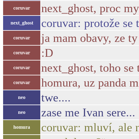
next_ghost, proc my
coruvar
coruvar: protože se 
next_ghost
ja mam obavy, ze ty l
coruvar
:D
coruvar
next_ghost, toho se 
coruvar
homura, uz panda m
coruvar
twe....
neo
zase me Ivan sere...
neo
coruvar: mluví, ale n
homura