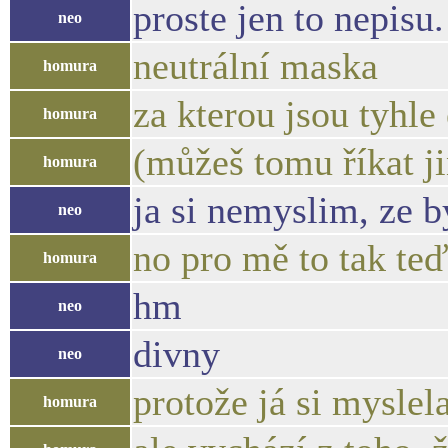
proste jen to nepisu.
neo
neutrální maska
homura
za kterou jsou tyhl
homura
(můžeš tomu říkat j
homura
ja si nemyslim, ze b
neo
no pro mě to tak teď
homura
hm
neo
divny
neo
protože já si myslela
homura