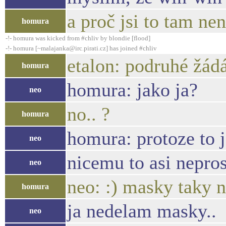
a proč jsi to tam nen
homura
-!- homura was kicked from #chliv by blondie [flood]
-!- homura [~malajanka@irc.pirati.cz] has joined #chliv
etalon: podruhé žád
homura
homura: jako ja?
neo
no.. ?
homura
homura: protoze to j
neo
nicemu to asi nepros
neo
neo: :) masky taky 
homura
ja nedelam masky..
neo