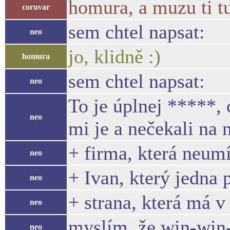
homura, a muzu ti tu
coruvar
sem chtel napsat:
neo
jo, klidně :)
homura
sem chtel napsat:
neo
To je úplnej *****, 
neo
mi je a nečekali na 
+ firma, která neumí
neo
+ Ivan, který jedna 
neo
+ strana, která má 
neo
myslím, že win-win-
neo