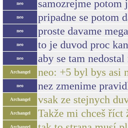
samozrejme potom js
neo
pripadne se potom da
neo
proste davame mega d
neo
to je duvod proc ka
neo
aby se tam nedostal 
neo
neo: +5 byl bys asi 
Archangel
nez zmenime pravid
neo
vsak ze stejnych d
Archangel
Takže mi chceš říct 
Archangel
tak to strana musí p
Archangel