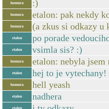
:)
homura
etalon: pak nekdy k
homura
(a zkus si odkazy u
homura
po porade vedoucih
etalon
vsimla sis? :)
etalon
etalon: nebyla jsem 
homura
hej to je vytechany!
etalon
hell yeash
homura
nadhera
etalon
i ty odkazy
etalon