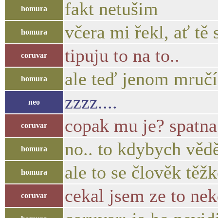
fakt netušim
homura
včera mi řekl, ať tě
homura
tipuju to na to..
coruvar
ale teď jenom mručí
homura
zzzz....
neo
copak mu je? spatna
coruvar
no.. to kdybych vědě
homura
ale to se člověk těž
homura
cekal jsem ze to nek
coruvar