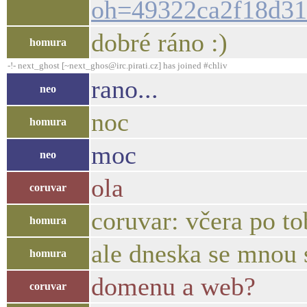
oh=49322ca2f18d3
dobré ráno :)
homura
-!- next_ghost [~next_ghos@irc.pirati.cz] has joined #chliv
rano...
neo
noc
homura
moc
neo
ola
coruvar
coruvar: včera po to
homura
ale dneska se mnou s
homura
domenu a web?
coruvar