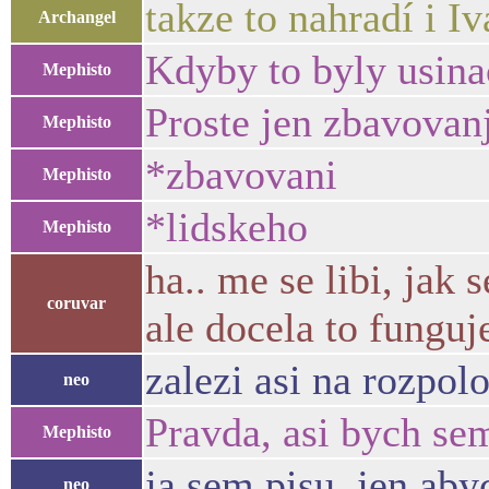
takze to nahradí i I
Archangel
Kdyby to byly usinac
Mephisto
Proste jen zbavovanj
Mephisto
*zbavovani
Mephisto
*lidskeho
Mephisto
ha.. me se libi, jak
coruvar
ale docela to funguj
zalezi asi na rozpolo
neo
Pravda, asi bych se
Mephisto
ja sem pisu, jen aby
neo