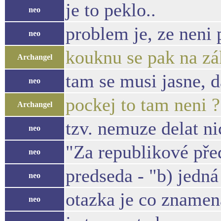
je to peklo..
neo
problem je, ze neni 
neo
kouknu se pak na zák
Archangel
tam se musi jasne, d
neo
pockej to tam neni ?
Archangel
tzv. nemuze delat n
neo
"Za republikové pře
neo
predseda - "b) jedn
neo
otazka je co znamen
neo