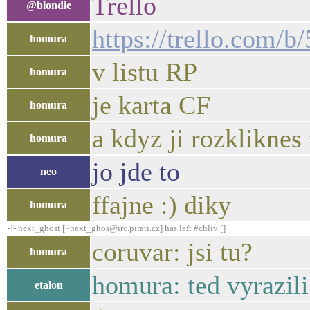
Trello
@blondie
https://trello.com/b
homura
v listu RP
homura
je karta CF
homura
a kdyz ji rozkliknes
homura
jo jde to
neo
ffajne :) diky
homura
-!- next_ghost [~next_ghos@irc.pirati.cz] has left #chliv []
coruvar: jsi tu?
homura
homura: ted vyrazil
etalon