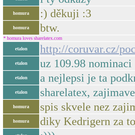
:) děkuji :3
homura
btw.
homura
* homura loves sharelatex.com
http://coruvar.cz/po
etalon
uz 109.98 nominaci 
etalon
a nejlepsi je ta pod
etalon
sharelatex, zajimave
etalon
spis skvele nez zaj
homura
diky Kedrigern za to,
homura