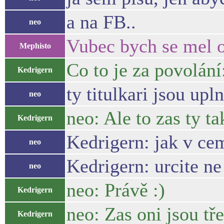
a na FB..
neo
Vubec bych se mel o
Mephisto
Co to je za povolání
Kedrigern
ty titulkari jsou up
neo
neo: Ale to zas ty ta
Kedrigern
Kedrigern: jak v cem
neo
Kedrigern: urcite ne
neo
neo: Právě :)
Kedrigern
neo: Zas oni jsou tř
Kedrigern