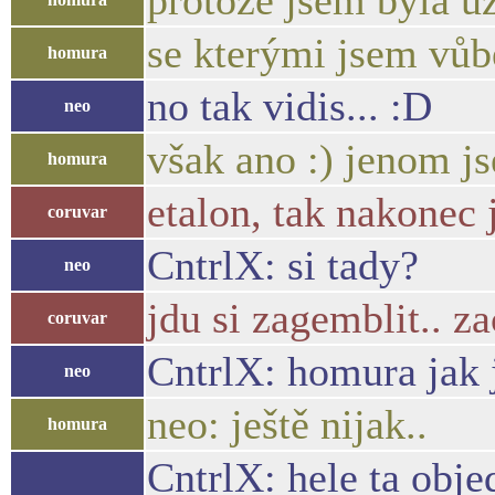
protože jsem byla u
se kterými jsem vůb
homura
no tak vidis... :D
neo
však ano :) jenom j
homura
etalon, tak nakonec 
coruvar
CntrlX: si tady?
neo
jdu si zagemblit.. za
coruvar
CntrlX: homura jak 
neo
neo: ještě nijak..
homura
CntrlX: hele ta obj