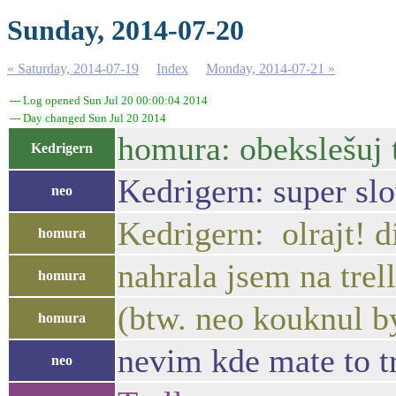
Sunday, 2014-07-20
« Saturday, 2014-07-19
Index
Monday, 2014-07-21 »
--- Log opened Sun Jul 20 00:00:04 2014
--- Day changed Sun Jul 20 2014
homura: obekslešuj 
Kedrigern
Kedrigern: super slov
neo
Kedrigern: olrajt! d
homura
nahrala jsem na trel
homura
(btw. neo kouknul by
homura
nevim kde mate to tr
neo