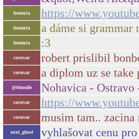
https://www.youtu
homura
a dáme si grammar 
homura
:3
homura
robert prislibil bo
coruvar
a diplom uz se take 
coruvar
Nohavica - Ostravo
@blondie
https://www.yout
coruvar
musim tam.. zacina 
coruvar
vyhlašovat cenu pro
next_ghost