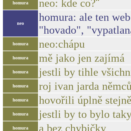
neo: kde co?¨
homura
homura: ale ten web 
neo
"hovado", "vypatlana 
neo:chápu
homura
mě jako jen zajímá
homura
jestli by tihle všichn
homura
roj ivan jarda němců
homura
hovořili úplně stejn
homura
jestli by to bylo ta
homura
a bez chybičky
homura