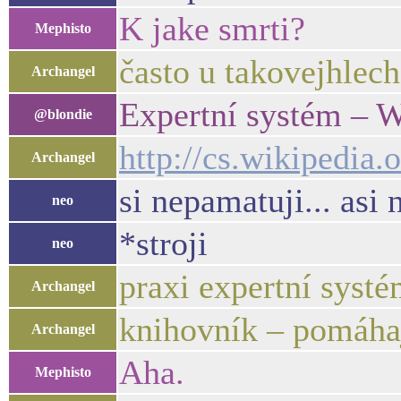
K jake smrti?
Mephisto
často u takovejhlech
Archangel
Expertní systém – W
@blondie
http://cs.wikiped
Archangel
si nepamatuji... asi 
neo
*stroji
neo
praxi expertní systé
Archangel
knihovník – pomáhají
Archangel
Aha.
Mephisto