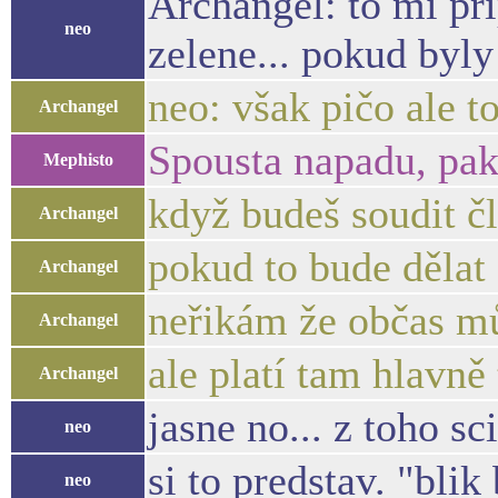
Archangel: to mi pr
neo
zelene... pokud byly
neo: však pičo ale t
Archangel
Spousta napadu, pak 
Mephisto
když budeš soudit č
Archangel
pokud to bude dělat 
Archangel
neřikám že občas mů
Archangel
ale platí tam hlavně
Archangel
jasne no... z toho sc
neo
si to predstav. "blik
neo