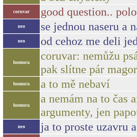
good question.. polo
coruvar
se jednou naseru a n
neo
od cehoz me deli jed
neo
coruvar: nemůžu psát
homura
pak slítne pár mago
a to mě nebaví
homura
a nemám na to čas a
homura
argumenty, jen papo
ja to proste uzavru a 
neo