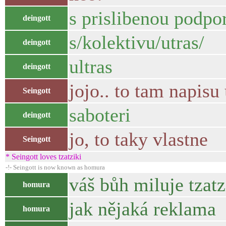
s prislibenou podpor
deingott
s/kolektivu/utras/
deingott
ultras
deingott
jojo.. to tam napisu
Seingott
saboteri
deingott
jo, to taky vlastne
Seingott
* Seingott loves tzatziki
-!- Seingott is now known as homura
váš bůh miluje tzatz
homura
jak nějaká reklama
homura