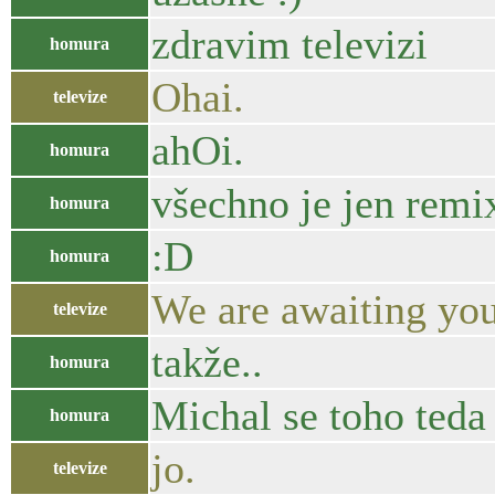
zdravim televizi
homura
Ohai.
televize
ahOi.
homura
všechno je jen remi
homura
:D
homura
We are awaiting yo
televize
takže..
homura
Michal se toho teda
homura
jo.
televize