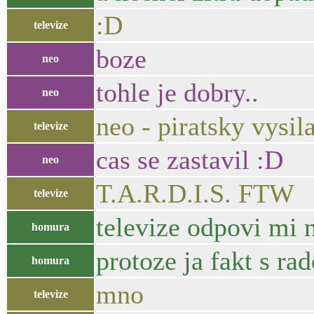
:D
televize
boze
neo
tohle je dobry..
neo
neo - piratsky vysil
televize
cas se zastavil :D
neo
T.A.R.D.I.S. FTW
televize
televize odpovi mi 
homura
protoze ja fakt s rad
homura
mno
televize