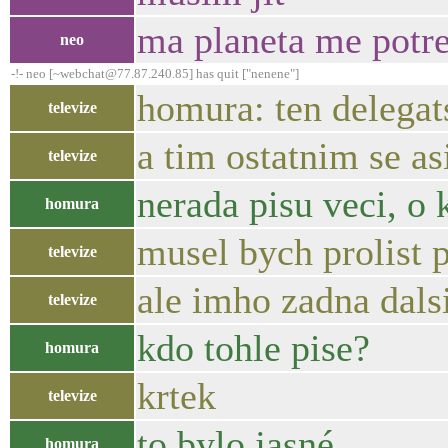
ma planeta me potre
neo
-!- neo [~webchat@77.87.240.85] has quit ["nenene"]
homura: ten delegat
televize
a tim ostatnim se as
televize
nerada pisu veci, o 
homura
musel bych prolist 
televize
ale imho zadna dalsi
televize
kdo tohle pise?
homura
krtek
televize
to bylo jasné
homura