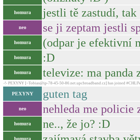
jestli tě zastudí, ta
homura
se ji zeptam jestli s
neo
(odpar je efektivní
homura
:D
homura
televize: ma panda 
homura
-!- PEXYNY [~Tobias@ip-78-45-50-86.net.upcbroadband.cz] has joined #CHLI
guten tag
PEXYNY
nehleda me policie 
neo
ne.., že jo? :D
homura
zajímavá stavba vět
homura