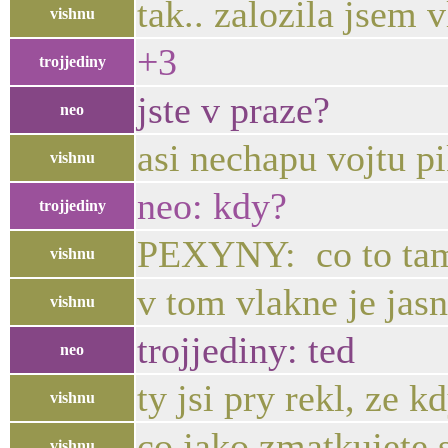
tak.. zalozila jsem
vishnu
+3
trojjediny
jste v praze?
neo
asi nechapu vojtu pi
vishnu
neo: kdy?
trojjediny
PEXYNY: co to ta
vishnu
v tom vlakne je jasn
vishnu
trojjediny: ted
neo
ty jsi pry rekl, ze 
vishnu
co jako zmatkujete 
vishnu