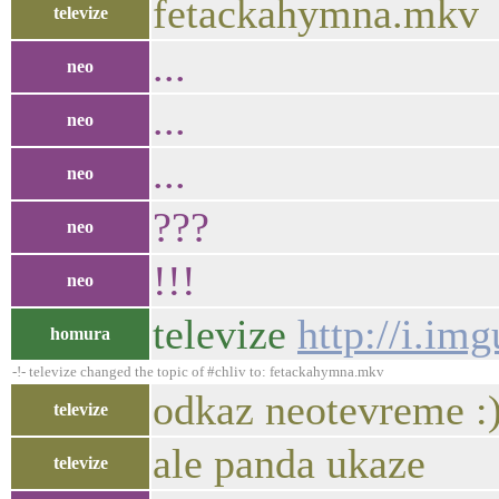
fetackahymna.mkv
televize
...
neo
...
neo
...
neo
???
neo
!!!
neo
televize
http://i.i
homura
-!- televize changed the topic of #chliv to: fetackahymna.mkv
odkaz neotevreme :
televize
ale panda ukaze
televize