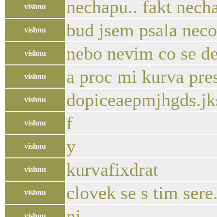
nechapu.. fakt nech
vishnu
bud jsem psala neco
vishnu
nebo nevim co se de
vishnu
a proc mi kurva pre
vishnu
dopiceaepmjhgds.jks
vishnu
f
vishnu
y
vishnu
kurvafixdrat
vishnu
clovek se s tim sere
vishnu
nj
vishnu