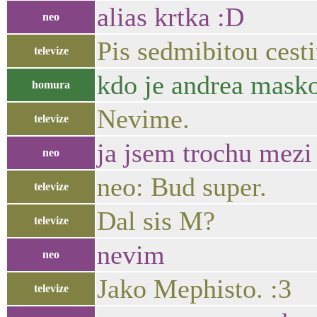
alias krtka :D
neo
Pis sedmibitou cest
televize
kdo je andrea mask
homura
Nevime.
televize
ja jsem trochu mez
neo
neo: Bud super.
televize
Dal sis M?
televize
nevim
neo
Jako Mephisto. :3
televize