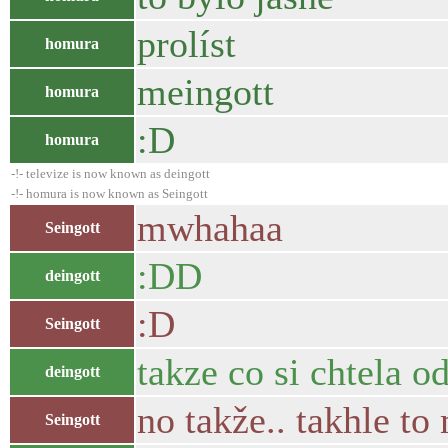
prolíst
homura
meingott
homura
:D
homura
-!- televize is now known as deingott
-!- homura is now known as Seingott
mwhahaa
Seingott
:DD
deingott
:D
Seingott
takze co si chtela 
deingott
no takže.. takhle to
Seingott