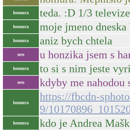
teda. :D 1/3 televize
homura
moje jmeno dneska b
homura
aniz bych chtela
homura
u honzika jsem s han
neo
to si s nim jeste vy
homura
kdyby me nahodou s
neo
https://fbcdn-sphot
homura
9/10170896_10152
kdo je Andrea Maš
homura