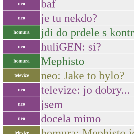
baf
neo
je tu nekdo?
neo
jdi do prdele s kon
homura
huliGEN: si?
neo
Mephisto
homura
neo: Jake to bylo?
televize
televize: jo dobry...
neo
jsem
neo
docela mimo
neo
homura: Mephisto je
televize