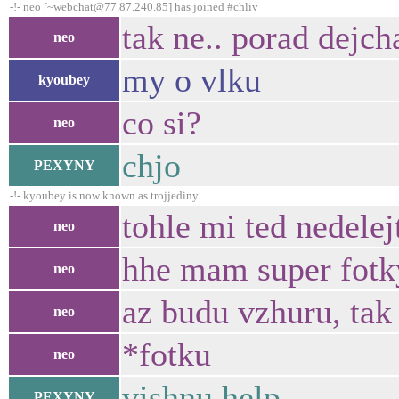
-!- neo [~webchat@77.87.240.85] has joined #chliv
tak ne.. porad dejc
neo
my o vlku
kyoubey
co si?
neo
chjo
PEXYNY
-!- kyoubey is now known as trojjediny
tohle mi ted nedelej
neo
hhe mam super fotk
neo
az budu vzhuru, tak
neo
*fotku
neo
vishnu help
PEXYNY