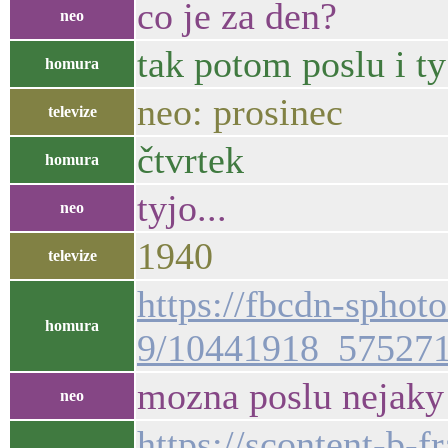
co je za den?
neo
tak potom poslu i ty
homura
neo: prosinec
televize
čtvrtek
homura
tyjo...
neo
1940
televize
https://fbcdn-sphot
homura
9/10441918_57527
mozna poslu nejaky 
neo
https://scontent-b-f