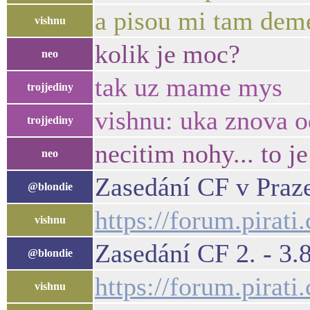
a pisou mi tam deme
vishnu
kolik je moc?
neo
tak uz mame mys
trojjediny
vishnu: uka znova o
trojjediny
necitim nohy... to j
neo
Zasedání CF v Praz
@blondie
https://forum.pirat
vishnu
Zasedání CF 2. - 3.8
@blondie
https://forum.pirati
vishnu