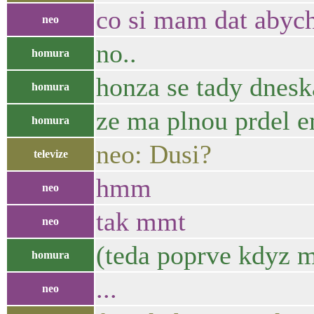
co si mam dat abych
neo
no..
homura
honza se tady dnesk
homura
ze ma plnou prdel 
homura
neo: Dusi?
televize
hmm
neo
tak mmt
neo
(teda poprve kdyz mi
homura
...
neo