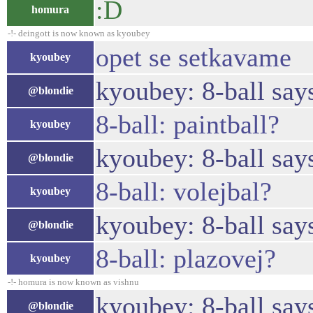
:D
homura
-!- deingott is now known as kyoubey
opet se setkavame
kyoubey
kyoubey: 8-ball say
@blondie
8-ball: paintball?
kyoubey
kyoubey: 8-ball says
@blondie
8-ball: volejbal?
kyoubey
kyoubey: 8-ball say
@blondie
8-ball: plazovej?
kyoubey
-!- homura is now known as vishnu
kyoubey: 8-ball say
@blondie