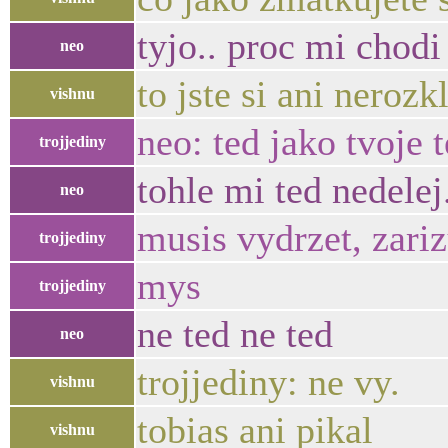
tyjo.. proc mi chod
neo
to jste si ani nerozk
vishnu
neo: ted jako tvoje 
trojjediny
tohle mi ted nedelej
neo
musis vydrzet, zari
trojjediny
mys
trojjediny
ne ted ne ted
neo
trojjediny: ne vy.
vishnu
tobias ani pikal
vishnu