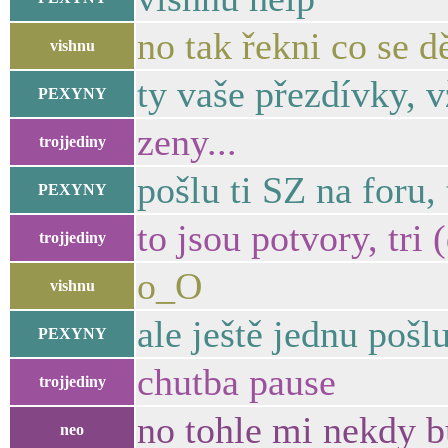
no tak řekni co se d
vishnu
ty vaše přezdívky, 
PEXYNY
zeny...
trojjediny
pošlu ti SZ na foru,
PEXYNY
to jsou potvory, tri
trojjediny
o_O
vishnu
ale ještě jednu pošl
PEXYNY
chutba pause
trojjediny
no tohle mi nekdy bu
neo