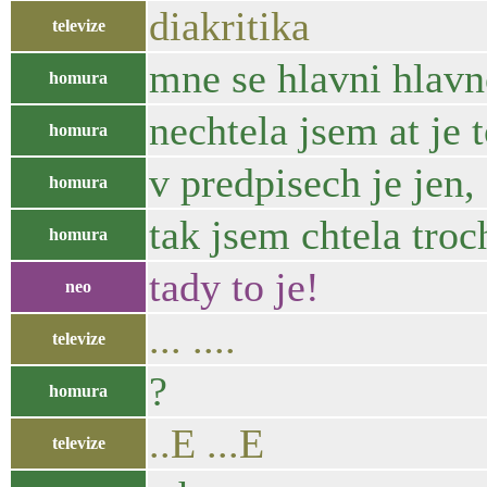
diakritika
televize
mne se hlavni hlavno
homura
nechtela jsem at je 
homura
v predpisech je jen
homura
tak jsem chtela troc
homura
tady to je!
neo
... ....
televize
?
homura
..E ...E
televize