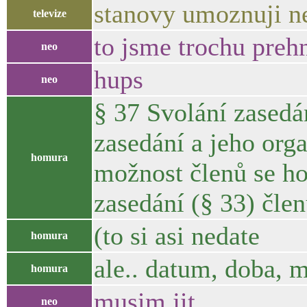
stanovy umoznuji ne
televize
to jsme trochu prehn
neo
hups
neo
§ 37 Svolání zasedá
zasedání a jeho org
homura
možnost členů se ho
zasedání (§ 33) čle
(to si asi nedate
homura
ale.. datum, doba, m
homura
musim jit
neo