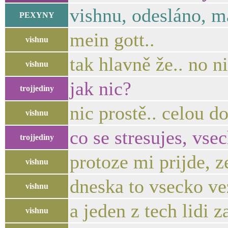
vishnu, odesláno, m
PEXYNY
mein gott..
vishnu
tak hlavně že.. no n
vishnu
jak nic?
trojjediny
nic prostě.. celou 
vishnu
co se stresujes, vse
trojjediny
protoze mi prijde, z
vishnu
dneska to vsecko v
vishnu
a jeden z tech lidi za
vishnu