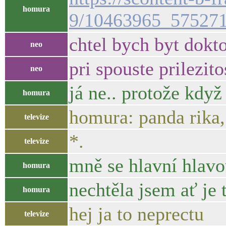
homura
9/10463965_57527
chtel bych byt dokt
neo
pri spouste prilezit
neo
já ne.. protože když
homura
homura: panda rika, 
televize
*.
televize
mně se hlavní hlavou
homura
nechtěla jsem ať je 
homura
hej ja to neprectu
televize