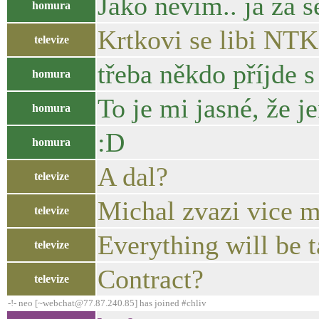
Jako nevim.. já za s
homura
Krtkovi se libi NTK
televize
třeba někdo příjde 
homura
To je mi jasné, že je
homura
:D
homura
A dal?
televize
Michal zvazi vice m
televize
Everything will be t
televize
Contract?
televize
-!- neo [~webchat@77.87.240.85] has joined #chliv