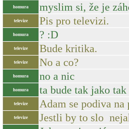
myslim si, že je zá
homura
Pis pro televizi.
televize
? :D
homura
Bude kritika.
televize
No a co?
televize
no a nic
homura
ta bude tak jako tak
homura
Adam se podiva na 
televize
Jestli by to slo nej
televize