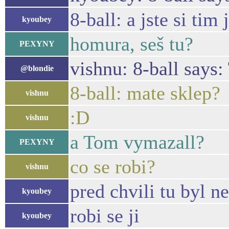
8-ball: a jste si tim j
kyoubey
homura, seš tu?
PEXYNY
vishnu: 8-ball says:
@blondie
8-ball: mate sklep?
vishnu
:D
vishnu
a Tom vymazall?
PEXYNY
co se robi?
vishnu
pred chvili tu byl ne
kyoubey
robi se ji
kyoubey