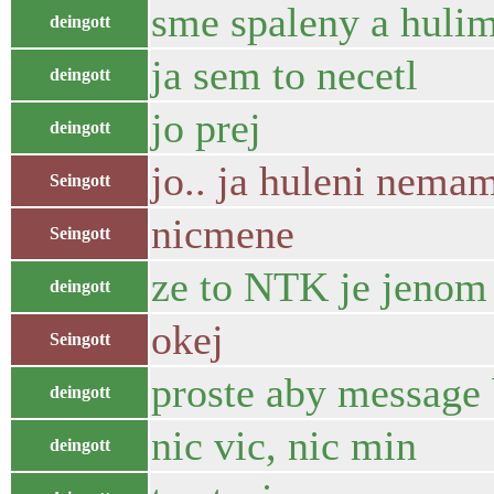
sme spaleny a hulime
deingott
ja sem to necetl
deingott
jo prej
deingott
jo.. ja huleni nema
Seingott
nicmene
Seingott
ze to NTK je jenom j
deingott
okej
Seingott
proste aby message 
deingott
nic vic, nic min
deingott