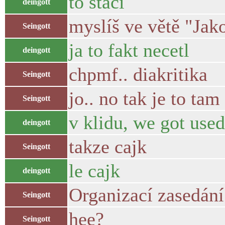
to staci
deingott
myslíš ve větě "Jako
Seingott
ja to fakt necetl
deingott
chpmf.. diakritika
Seingott
jo.. no tak je to tam
Seingott
v klidu, we got used 
deingott
takze cajk
Seingott
le cajk
deingott
Organizací zasedání
Seingott
hee?
Seingott