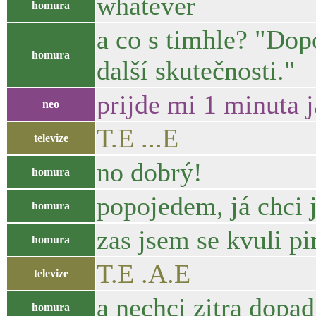
whatever
homura
a co s timhle? "Dop
homura
další skutečnosti."
prijde mi 1 minuta 
neo
T.E ...E
televize
no dobrý!
homura
popojedem, já chci j
homura
zas jsem se kvuli p
homura
T.E .A.E
televize
a nechci zitra dopad
homura