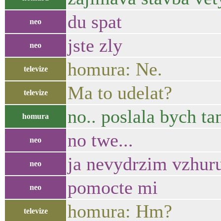
du spat
neo
jste zly
neo
homura: Ne.
televize
Ma to udelat?
televize
no.. poslala bych t
homura
no twe...
neo
ja nevydrzim vzhur
neo
pomocte mi
neo
homura: Hm?
televize