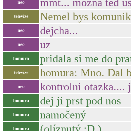
mmt... mozna ted u
neo
Nemel bys komunik
televize
dejcha...
neo
uz
neo
pridala si me do pra
homura
homura: Mno. Dal b
televize
kontrolni otazka.... 
neo
dej ji prst pod nos
homura
namočený
homura
(olíznutý :D )
homura