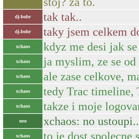
stoj? za to.
tak tak..
dj-bobr
taky jsem celkem d
dj-bobr
kdyz me desi jak se
xchaos
ja myslim, ze se od
xchaos
ale zase celkove, m
xchaos
tedy Trac timeline,
xchaos
takze i moje logova
xchaos
xchaos: no ustoupi..
neo
to je dost spolecne
xchaos