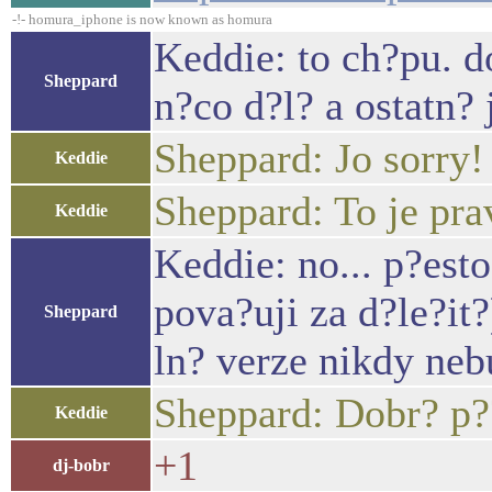
-!- homura_iphone is now known as homura
Keddie: to ch?pu. do
Sheppard
n?co d?l? a ostatn? 
Sheppard: Jo sorry!
Keddie
Sheppard: To je pra
Keddie
Keddie: no... p?est
pova?uji za d?le?it
Sheppard
ln? verze nikdy neb
Sheppard: Dobr? p??
Keddie
+1
dj-bobr