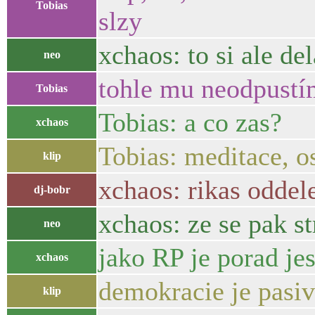
Tobias
slzy
xchaos: to si ale de
neo
tohle mu neodpustí
Tobias
Tobias: a co zas?
xchaos
Tobias: meditace, os
klip
xchaos: rikas oddel
dj-bobr
xchaos: ze se pak st
neo
jako RP je porad jes
xchaos
demokracie je pasiv
klip