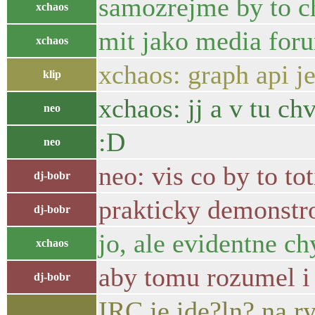
samozrejme by to c
xchaos
mit jako media foru
xchaos
xchaos: graph api j
klip
xchaos: jj a v tu ch
neo
:D
neo
neo: vis co by to to
dj-bobr
prakticky demonstr
dj-bobr
jo, ale evidentne ch
xchaos
aby tomu rozumel i 
dj-bobr
IRC je ide?ln? na r