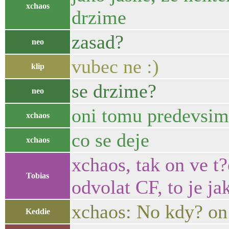
xchaos
drzime
zasad?
neo
vubec ne :)
klip
se drzime?
neo
oni tomu predevsim
xchaos
co se deje
xchaos
xchaos, tak on ve t
Tobias
odvolat CF, to je j
xchaos: No kdy? on 
Keddie