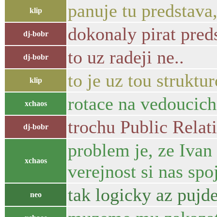
panuje tu predstava
klip
dokonaly pirat pred
dj-bobr
to uz radeji ne..
dj-bobr
to je uz tou strukt
klip
rotace na vedoucic
xchaos
trochu Public Relat
dj-bobr
problem je, ze Ivan
xchaos
verejnost si nas spo
tak logicky az pujde
neo