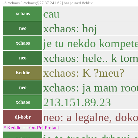
-!- xchaos [~xchaos@77.87.241.62] has joined #chliv
cau
xchaos
xchaos: hoj
neo
je tu nekdo kompet
xchaos
xchaos: hele.. k tomu
neo
xchaos: K ?meu?
Keddie
xchaos: ja mam roota
neo
213.151.89.23
xchaos
neo: a legalne, dok
dj-bobr
* Keddie == Ond?ej Profant