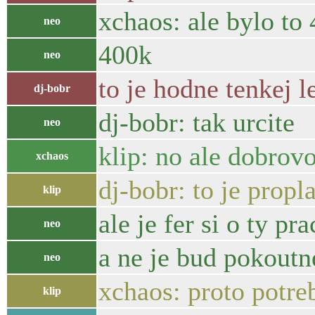
xchaos: ale bylo to
neo
400k
neo
to je hodne tenkej le
dj-bobr
dj-bobr: tak urcite
neo
klip: no ale dobrovo
xchaos
dj-bobr: to je propl
klip
ale je fer si o ty pra
neo
a ne je bud pokoutn
neo
xchaos: proto potre
klip