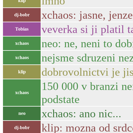
imho
klip
xchaos: jasne, jenz
dj-bobr
veverka si ji platil
Tobias
neo: ne, neni to do
xchaos
nejsme sdruzeni ne
xchaos
dobrovolnictvi je ji
klip
150 000 v branzi ne
xchaos
podstate
xchaos: ano nic...
neo
klip: mozna od srdce
dj-bobr