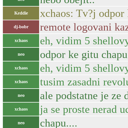
xchaos: Tv?j odpor 
Keddie
remote logovani ka
dj-bobr
eh, vidim 5 shellov
xchaos
odpor ke gitu chapu.
neo
eh, vidim 5 shellov
xchaos
tusim zasadni revol
xchaos
ale podstatne je ze 
neo
ja se proste nerad 
xchaos
chapu....
neo