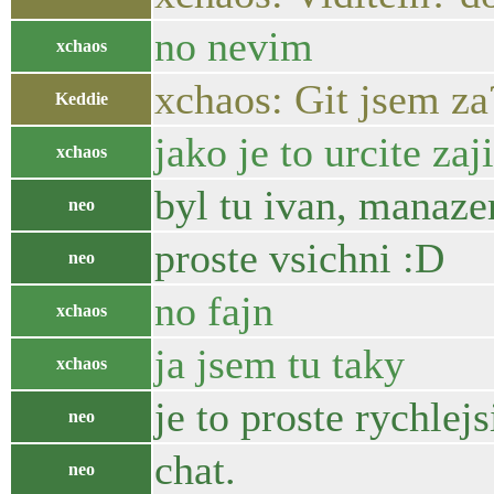
no nevim
xchaos
xchaos: Git jsem za
Keddie
jako je to urcite za
xchaos
byl tu ivan, manaze
neo
proste vsichni :D
neo
no fajn
xchaos
ja jsem tu taky
xchaos
je to proste rychlejs
neo
chat.
neo