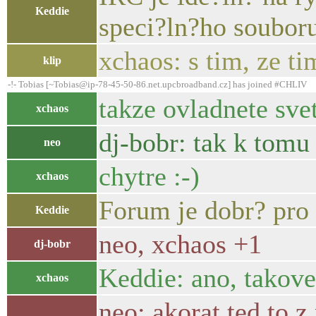
Keddie
speci?ln?ho souboru
xchaos: s tim, ze ti
klip
-!- Tobias [~Tobias@ip-78-45-50-86.net.upcbroadband.cz] has joined #CHLIV
takze ovladnete sve
xchaos
dj-bobr: tak k tomu 
neo
chytre :-)
xchaos
Forum je dobr? pro
Keddie
neo, xchaos +1
dj-bobr
Keddie: ano, takove 
xchaos
neo: akorat ted to z