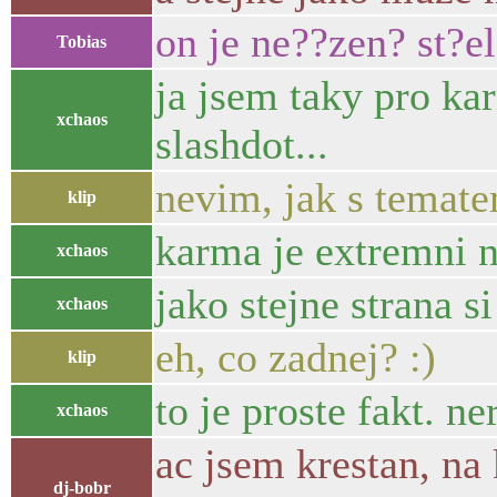
on je ne??zen? st?e
Tobias
ja jsem taky pro ka
xchaos
slashdot...
nevim, jak s temate
klip
karma je extremni 
xchaos
jako stejne strana s
xchaos
eh, co zadnej? :)
klip
to je proste fakt. n
xchaos
ac jsem krestan, na
dj-bobr