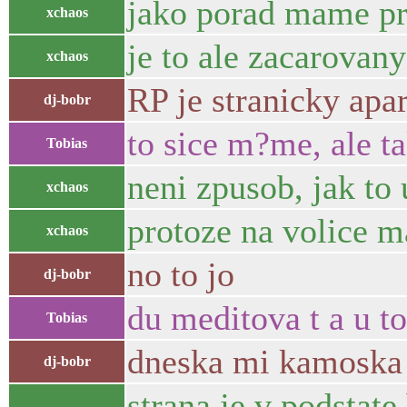
jako porad mame pr
xchaos
je to ale zacarovany
xchaos
RP je stranicky apar
dj-bobr
to sice m?me, ale t
Tobias
neni zpusob, jak to 
xchaos
protoze na volice ma
xchaos
no to jo
dj-bobr
du meditova t a u t
Tobias
dneska mi kamoska ri
dj-bobr
strana je v podstat