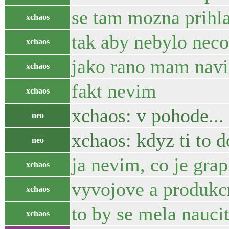
se tam mozna prihla
xchaos
tak aby nebylo neco
xchaos
jako rano mam navic
xchaos
fakt nevim
xchaos
xchaos: v pohode...
neo
xchaos: kdyz ti to do
neo
ja nevim, co je gra
xchaos
vyvojove a produkcn
xchaos
to by se mela naucit
xchaos