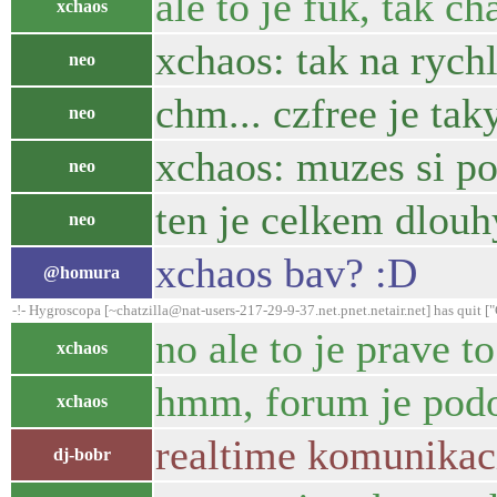
ale to je fuk, tak c
xchaos
xchaos: tak na rych
neo
chm... czfree je tak
neo
xchaos: muzes si po
neo
ten je celkem dlouh
neo
xchaos bav? :D
@homura
-!- Hygroscopa [~chatzilla@nat-users-217-29-9-37.net.pnet.netair.net] has quit 
no ale to je prave to
xchaos
hmm, forum je podob
xchaos
realtime komunikaci 
dj-bobr