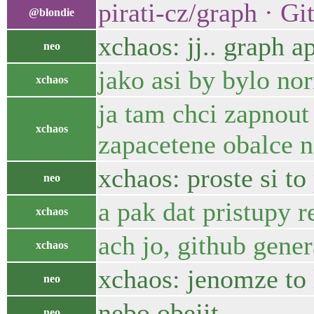
pirati-cz/graph · G
@blondie
xchaos: jj.. graph a
neo
jako asi by bylo n
xchaos
ja tam chci zapnout
xchaos
zapacetene obalce n
xchaos: proste si to
neo
a pak dat pristupy r
xchaos
ach jo, github gene
xchaos
xchaos: jenomze to
neo
nebo obejit..
neo