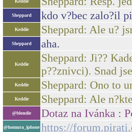
Sheppard: Resp. jede
Keddie
kdo v?bec zalo?il p
Sheppard
Sheppard: Ale u? js
Keddie
aha.
Sheppard
Sheppard: Ji?? Kade
Keddie
p??znivci). Snad j
Sheppard: Ono to u
Keddie
Sheppard: Ale n?kte
Keddie
Dotaz na Ivánka : P
@blondie
https://forum.pirat
@homura_iphone