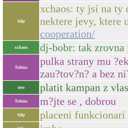
xchaos: ty jsi na ty
nektere jevy, ktere 
klip
cooperation/
dj-bobr: tak zrovna
xchaos
pulka strany mu ?e
Tobias
zau?tov?n? a bez ni?
platit kampan z vla
neo
m?jte se , dobrou
Tobias
placeni funkcionari 
klip