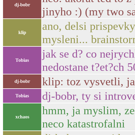
dj-bobr
jinyho :) (my two s
ano, delsi prispevk
klip
mysleni... brainstor
jak se d? co nejryc
Tobias
nedostane t?et?ch 50
klip: toz vysvetli, 
dj-bobr
dj-bobr, ty si intro
Tobias
hmm, ja myslim, ze 
xchaos
neco katastrofalni