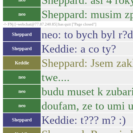
Sheppard: asi 4 rok
Sheppard: musim zpr
neo
-!- FNj [~webchat@77.87.240.85] has quit ["Page closed"]
neo: to bych byl r?d
Sheppard
Keddie: a co ty?
Sheppard
Sheppard: Jsem zakl
Keddie
twe....
neo
budu muset k zubari
neo
doufam, ze to umi um
neo
Keddie: t??? m? :)
Sheppard