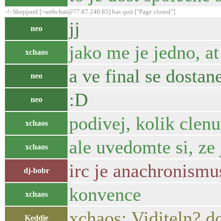
-!- Sheppard [~webchat@77.87.240.85] has quit ["Page closed"]
jj
neo
jako me je jedno, a
xchaos
a ve final se dostan
neo
:D
neo
podivej, kolik clenu
xchaos
ale uvedomte si, ze 
xchaos
irc je anachronismu
dj-bobr
konvence
xchaos
xchaos: Viditeln? do
Keddie