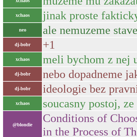
muzeme mu zakazat v
xchaos
jinak proste faktick
xchaos
ale nemuzeme stavet
neo
+1
dj-bobr
meli bychom z nej u
xchaos
nebo dopadneme ja
dj-bobr
ideologie bez pravni
dj-bobr
soucasny postoj, ze
xchaos
Conditions of Choos
@blondie
in the Process of T