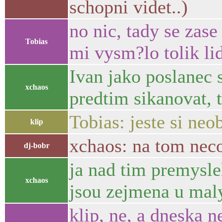
schopni videt..)
no nic, tady se zas
Tobias
mi vysm?lo tolik lid
Ivan jako poslanec
xchaos
predtim sikanovat, 
Tobias: jeste si neob
klip
xchaos: na tom neco 
dj-bobr
ja nad tim premysle
xchaos
jsou zejmena u maly
klip, ne, a dneska 