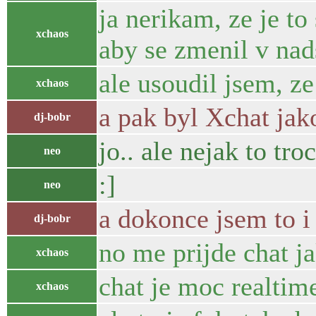
ja nerikam, ze je t
xchaos
aby se zmenil v nad
ale usoudil jsem, ze
xchaos
a pak byl Xchat jak
dj-bobr
jo.. ale nejak to tr
neo
:]
neo
a dokonce jsem to i 
dj-bobr
no me prijde chat ja
xchaos
chat je moc realtim
xchaos