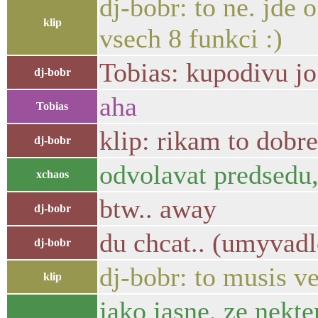
dj-bobr: to ne. jde
klip
vsech 8 funkci :)
Tobias: kupodivu jo.
dj-bobr
aha
Tobias
klip: rikam to dobre
dj-bobr
odvolavat predsedu,
xchaos
btw.. away
dj-bobr
du chcat.. (umyvadl
dj-bobr
dj-bobr: to musis v
klip
jako jasne, ze nekte