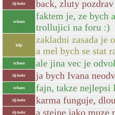
back, zluty pozdra
dj-bobr
faktem je, ze bych a
xchaos
trollujici na foru :)
zakladni zasada je 
klip
a mel bych se stat 
ale jina vec je odvo
xchaos
ja bych Ivana neodv
dj-bobr
fajn, takze nejlepsi
xchaos
karma funguje, dlo
dj-bobr
a stejne jako muze
dj-bobr