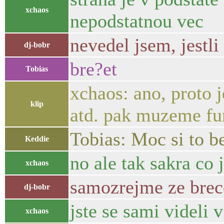
xchaos
nepodstatnou vec
nevedel jsem, jestli
dj-bobr
bre?et
Tobias
xchaos: ano, proto j
klip
atd. pak muzeme fu
Tobias: Moc si to b
Keddie
no ale tak sakra co 
xchaos
samozrejme ze brece
dj-bobr
jste se sami videli v
xchaos