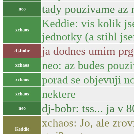
tady pouzivame az n
neo
Keddie: vis kolik j
xchaos
jednotky (a stihl j
ja dodnes umim prg
dj-bobr
neo: az budes pouzi
xchaos
porad se objevuji no
xchaos
nektere
xchaos
dj-bobr: tss... ja v 
neo
xchaos: Jo, ale zrov
Keddie