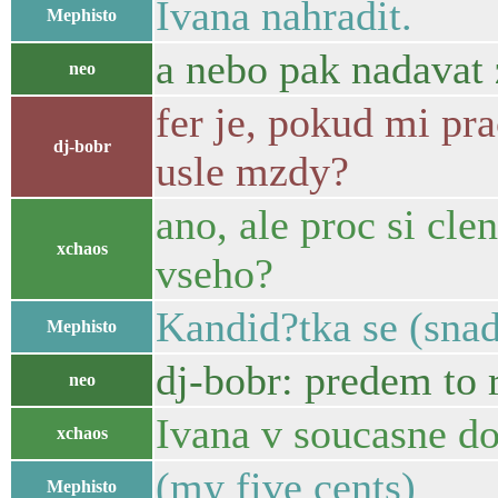
Ivana nahradit.
Mephisto
a nebo pak nadavat 
neo
fer je, pokud mi pra
dj-bobr
usle mzdy?
ano, ale proc si cle
xchaos
vseho?
Kandid?tka se (snad
Mephisto
dj-bobr: predem to r
neo
Ivana v soucasne do
xchaos
(my five cents)
Mephisto