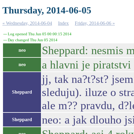
Thursday, 2014-06-05
« Wednesday, 2014-06-04
Index
Friday, 2014-06-06 »
--- Log opened Thu Jun 05 00:00:15 2014
--- Day changed Thu Jun 05 2014
Sheppard: nesmis mi
neo
a hlavni je piratstvi
neo
jj, tak na?t?st? jse
sleduju). iluze o st
Sheppard
ale m?? pravdu, d?le
neo: a jak dlouho js
Sheppard
neo