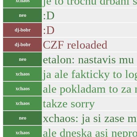
je to trochu drbani 
xchaos
:D
neo
:D
dj-bobr
CZF reloaded
dj-bobr
etalon: nastavis mu
neo
ja ale fakticky to 
xchaos
ale pokladam to za 
xchaos
takze sorry
xchaos
xchaos: ja si zase 
neo
ale dneska asi nepr
xchaos