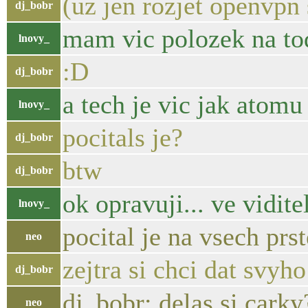
(uz jen rozjet openvpn 
dj_bobr
mam vic polozek na to
lnovy_
:D
dj_bobr
a tech je vic jak atomu
lnovy_
pocitals je?
dj_bobr
btw
dj_bobr
ok opravuji... ve vidit
lnovy_
pocital je na vsech prst
neo
zejtra si chci dat svyh
dj_bobr
dj_bobr: delas si carky
neo