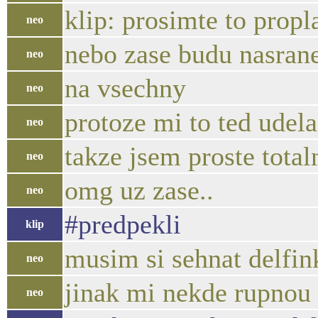
klip: prosimte to propl
neo
nebo zase budu nasran
neo
na vsechny
neo
protoze mi to ted udela
neo
takze jsem proste total
neo
omg uz zase..
neo
#predpekli
klip
musim si sehnat delfin
neo
jinak mi nekde rupnou
neo