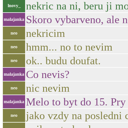
nekric na ni, beru ji mo
lnovy_
Skoro vybarveno, ale 
malajanka
nekricim
neo
hmm... no to nevim
neo
ok.. budu doufat.
neo
Co nevis?
malajanka
nic nevim
neo
Melo to byt do 15. Pry
malajanka
jako vzdy na posledni c
neo