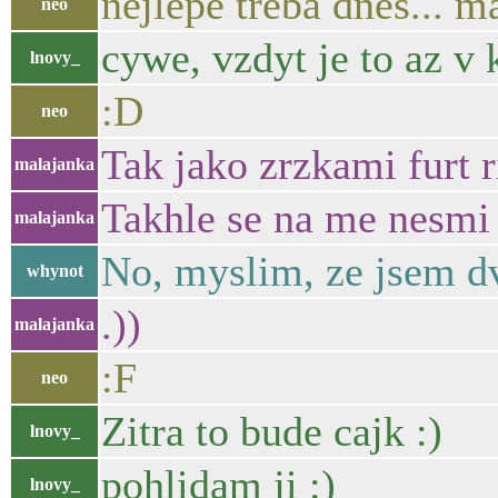
nejlepe treba dnes... ma
neo
cywe, vzdyt je to az v 
lnovy_
:D
neo
Tak jako zrzkami furt r
malajanka
Takhle se na me nesmi
malajanka
No, myslim, ze jsem dv
whynot
.))
malajanka
:F
neo
Zitra to bude cajk :)
lnovy_
pohlidam ji :)
lnovy_