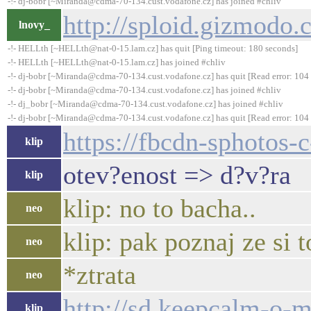
-!- dj-bobr [~Miranda@cdma-70-134.cust.vodafone.cz] has joined #chliv
http://sploid.gizmodo.
lnovy_
-!- HELLth [~HELLth@nat-0-15.lam.cz] has quit [Ping timeout: 180 seconds]
-!- HELLth [~HELLth@nat-0-15.lam.cz] has joined #chliv
-!- dj-bobr [~Miranda@cdma-70-134.cust.vodafone.cz] has quit [Read error: 104 
-!- dj-bobr [~Miranda@cdma-70-134.cust.vodafone.cz] has joined #chliv
-!- dj_bobr [~Miranda@cdma-70-134.cust.vodafone.cz] has joined #chliv
-!- dj-bobr [~Miranda@cdma-70-134.cust.vodafone.cz] has quit [Read error: 104 
https://fbcdn-sphoto
klip
otev?enost => d?v?ra
klip
klip: no to bacha..
neo
klip: pak poznaj ze si 
neo
*ztrata
neo
http://sd.keepcalm-o-m
klip