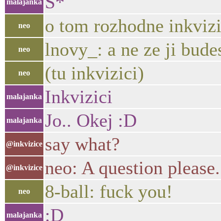
S*
malajanka
o tom rozhodne inkvizic
neo
lnovy_: a ne ze ji budes
neo
(tu inkvizici)
neo
Inkvizici
malajanka
Jo.. Okej :D
malajanka
say what?
@inkvizice
neo: A question please.
@inkvizice
8-ball: fuck you!
neo
:D
malajanka