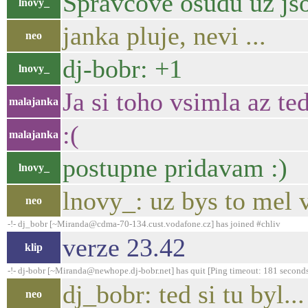
Spravcove osudu uz jso
lnovy_
janka pluje, nevi ...
neo
dj-bobr: +1
lnovy_
Ja si toho vsimla az te
malajanka
:(
malajanka
postupne pridavam :)
lnovy_
lnovy_: uz bys to mel v
neo
-!- dj_bobr [~Miranda@cdma-70-134.cust.vodafone.cz] has joined #chliv
verze 23.42
klip
-!- dj-bobr [~Miranda@newhope.dj-bobr.net] has quit [Ping timeout: 181 second
dj_bobr: ted si tu byl...
neo