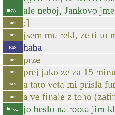
ale neboj, Jankovo jm
lnovy_
:]
neo
jsem mu rekl, ze ti to m
neo
haha
klip
prze
neo
prej jako ze za 15 minu
neo
a tato veta mi prisla f
neo
a ve finale z toho (zati
neo
jo heslo na roota jim k
lnovy_