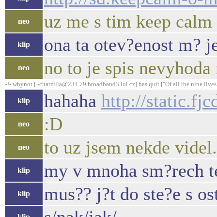
uz me s tim keep calm z
neo
ona ta otev?enost m? je
klip
no to je spis nevyhoda
neo
-!- whynot [~chatzilla@234.79.broadband3.iol.cz] has quit ["Of all the nine lives I
hahaha
http://static.
klip
:D
neo
to uz jsem nekde videl.
neo
my v mnoha sm?rech tes
klip
mus?? j?t do ste?e s o
klip
klip