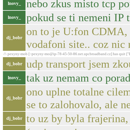
nebo zkus misto tcp po
lnovy_
pokud se ti nemeni IP t
lnovy_
on to je U:fon CDMA, 
dj_bobr
vodafoni site.. coz nic
-!- pexyny-mob [~pexyny-mo@ip-78-45-50-86.net.upcbroadband.cz] has quit ["
udp transport jsem zko
dj_bobr
tak uz nemam co porad
lnovy_
ono uplne totalne cil
dj_bobr
se to zalohovalo, ale 
to uz by byla frajerina
dj_bobr