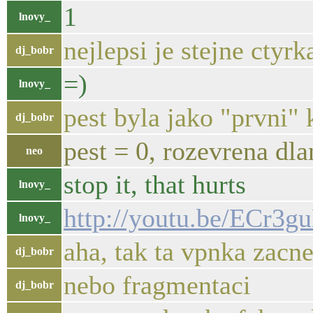
1
lnovy_
nejlepsi je stejne ctyr
dj_bobr
=)
lnovy_
pest byla jako "prvni"
dj_bobr
pest = 0, rozevrena dlan
neo
stop it, that hurts
lnovy_
http://youtu.be/ECr3g
lnovy_
aha, tak ta vpnka zacne
dj_bobr
nebo fragmentaci
dj_bobr