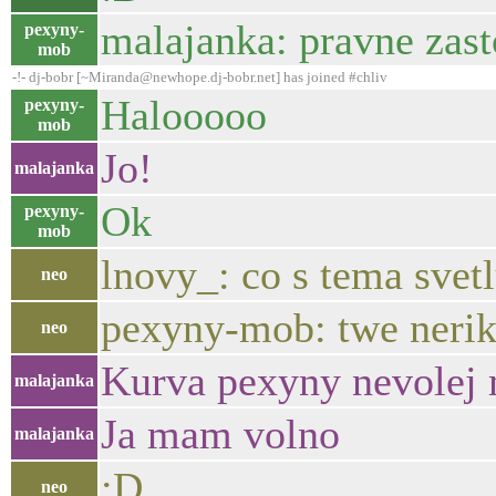
malajanka: pravne zas
pexyny-
mob
-!- dj-bobr [~Miranda@newhope.dj-bobr.net] has joined #chliv
Halooooo
pexyny-
mob
Jo!
malajanka
Ok
pexyny-
mob
lnovy_: co s tema sve
neo
pexyny-mob: twe nerike
neo
Kurva pexyny nevolej 
malajanka
Ja mam volno
malajanka
:D
neo