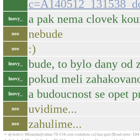
c=A140512_131538_d
a pak nema clovek kour
lnovy_
nebude
neo
:)
neo
bude, to bylo dany od 
lnovy_
pokud meli zahakovanou
lnovy_
a budoucnost se opet pr
lnovy_
uvidime...
neo
zahulime...
neo
-!- dj-bobr [~Miranda@cdma-70-134.cust.vodafone.cz] has quit [Read error: 104 