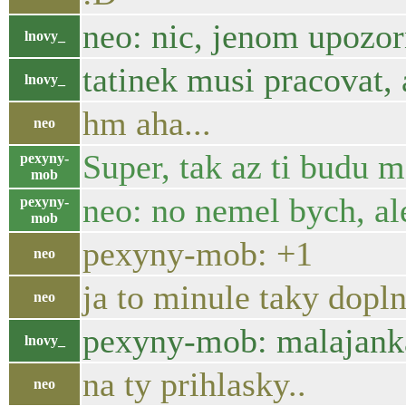
neo: nic, jenom upozorn
lnovy_
tatinek musi pracovat, 
lnovy_
hm aha...
neo
Super, tak az ti budu 
pexyny-
mob
neo: no nemel bych, a
pexyny-
mob
pexyny-mob: +1
neo
ja to minule taky dopl
neo
pexyny-mob: malajanka 
lnovy_
na ty prihlasky..
neo