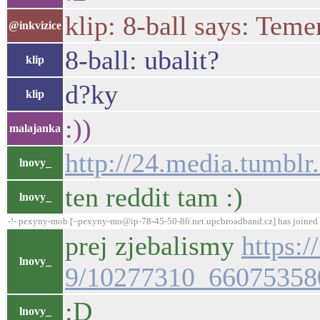
klip: 8-ball says: Temer
@inkvizice
8-ball: ubalit?
klip
d?ky
klip
:))
malajanka
http://24.media.tumb
lnovy_
ten reddit tam :)
lnovy_
-!- pexyny-mob [~pexyny-mo@ip-78-45-50-86.net.upcbroadband.cz] has joined 
prej zjebalismy
https:
lnovy_
9/10277310_66075358
:D
lnovy_