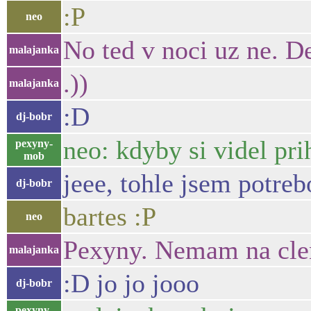
:P
neo
No ted v noci uz ne. De
malajanka
.))
malajanka
:D
dj-bobr
neo: kdyby si videl pr
pexyny-
mob
jeee, tohle jsem potrebo
dj-bobr
bartes :P
neo
Pexyny. Nemam na clen
malajanka
:D jo jo jooo
dj-bobr
pexyny-