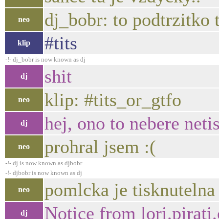
dj_bobr: to podtrzitko t
neo
#tits
klip
-!- dj_bobr is now known as dj
shit
dj
klip: #tits_or_gtfo
neo
hej, ono to nebere neti
dj
prohral jsem :(
neo
-!- dj is now known as djbobr
-!- djbobr is now known as dj
pomlcka je tisknutelna
neo
Notice from lori.pirati
dj