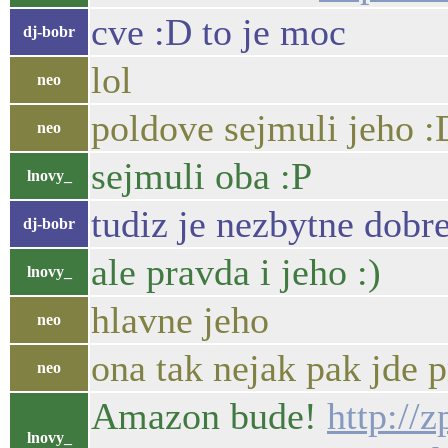
cve :D to je moc
dj-bobr
lol
neo
poldove sejmuli jeho :
neo
sejmuli oba :P
lnovy_
tudiz je nezbytne dobre
dj-bobr
ale pravda i jeho :)
lnovy_
hlavne jeho
neo
ona tak nejak pak jde 
neo
Amazon bude!
http://
lnovy_