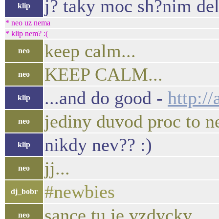
j? taky moc sh?nim de
klip
* neo uz nema
* klip nem? :(
keep calm...
neo
KEEP CALM...
neo
...and do good -
http:/
klip
jediny duvod proc to n
neo
nikdy nev?? :)
klip
jj...
neo
#newbies
dj_bobr
sance tu je vzdycky..
neo