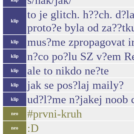
s/nak/jak/
to je glitch. h??ch. d?
klip
proto?e byla od za??tk
mus?me zpropagovat i
klip
n?co po?lu SZ v?em R
klip
ale to nikdo ne?te
klip
jak se pos?laj maily?
klip
ud?l?me n?jakej noob c
klip
#prvni-kruh
neo
:D
neo