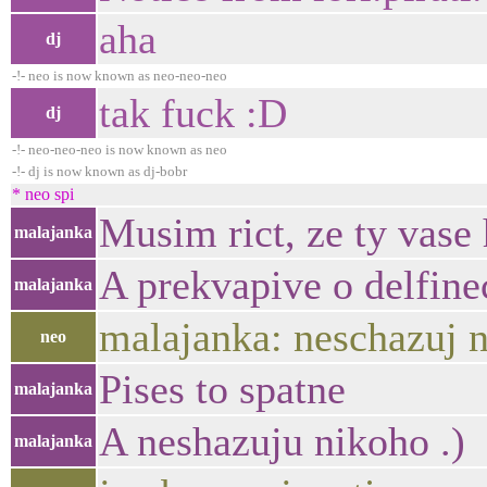
aha
dj
-!- neo is now known as neo-neo-neo
tak fuck :D
dj
-!- neo-neo-neo is now known as neo
-!- dj is now known as dj-bobr
* neo spi
Musim rict, ze ty vase
malajanka
A prekvapive o delfine
malajanka
malajanka: neschazuj n
neo
Pises to spatne
malajanka
A neshazuju nikoho .)
malajanka