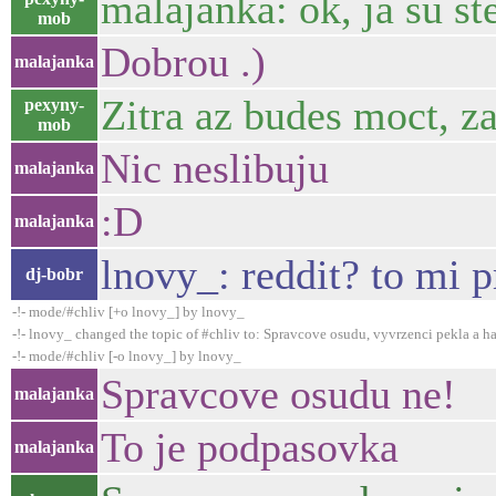
malajanka: ok, ja su st
mob
Dobrou .)
malajanka
Zitra az budes moct, z
pexyny-
mob
Nic neslibuju
malajanka
:D
malajanka
lnovy_: reddit? to mi 
dj-bobr
-!- mode/#chliv [+o lnovy_] by lnovy_
-!- lnovy_ changed the topic of #chliv to: Spravcove osudu, vyvrzenci pekla a ha
-!- mode/#chliv [-o lnovy_] by lnovy_
Spravcove osudu ne!
malajanka
To je podpasovka
malajanka