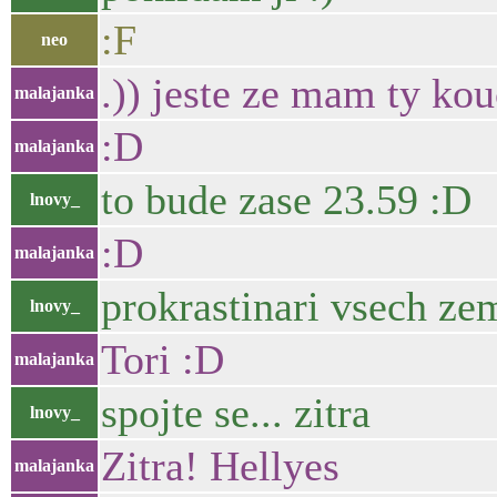
:F
neo
.)) jeste ze mam ty ko
malajanka
:D
malajanka
to bude zase 23.59 :D
lnovy_
:D
malajanka
prokrastinari vsech zem
lnovy_
Tori :D
malajanka
spojte se... zitra
lnovy_
Zitra! Hellyes
malajanka