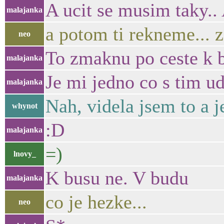
A ucit se musim taky..
malajanka
a potom ti rekneme... 
neo
To zmaknu po ceste k 
malajanka
Je mi jedno co s tim ud
malajanka
Nah, videla jsem to a je
whynot
:D
malajanka
=)
lnovy_
K busu ne. V budu
malajanka
co je hezke...
neo