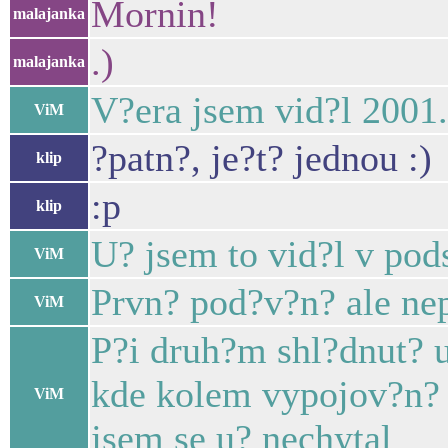
Mornin!
malajanka
.)
malajanka
V?era jsem vid?l 2001
ViM
?patn?, je?t? jednou :)
klip
:p
klip
U? jsem to vid?l v pods
ViM
Prvn? pod?v?n? ale nep
ViM
P?i druh?m shl?dnut? u
kde kolem vypojov?n? H
ViM
jsem se u? nechytal