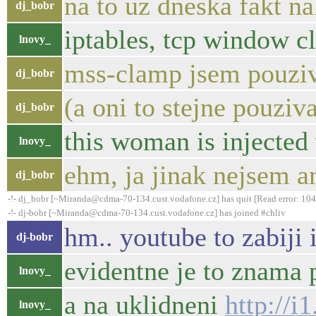
na to uz dneska fakt n
dj_bobr
iptables, tcp window c
lnovy_
mss-clamp jsem pouziva
dj_bobr
(a oni to stejne pouziva
dj_bobr
this woman is injecte
lnovy_
ehm, ja jinak nejsem ani
dj_bobr
-!- dj_bobr [~Miranda@cdma-70-134.cust.vodafone.cz] has quit [Read error: 104 
-!- dj-bobr [~Miranda@cdma-70-134.cust.vodafone.cz] has joined #chliv
hm.. youtube to zabiji 
dj-bobr
evidentne je to znama
lnovy_
a na uklidneni
http://
lnovy_