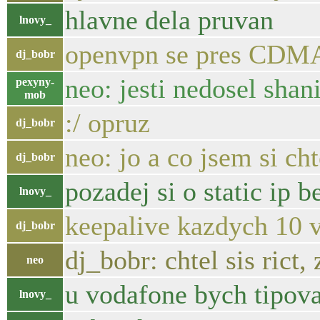
hlavne dela pruvan
lnovy_
openvpn se pres CDMA
dj_bobr
neo: jesti nedosel shani
pexyny-
mob
:/ opruz
dj_bobr
neo: jo a co jsem si cht
dj_bobr
pozadej si o static ip b
lnovy_
keepalive kazdych 10 v
dj_bobr
dj_bobr: chtel sis rict,
neo
u vodafone bych tipova
lnovy_