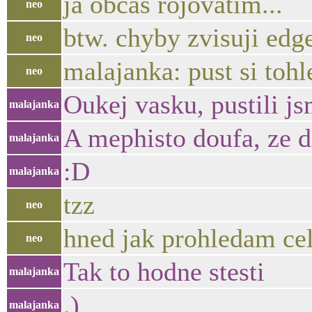
ja obcas rojovatim...
neo
btw. chyby zvisuji edge
neo
malajanka: pust si toh
neo
Oukej vasku, pustili js
malajanka
A mephisto doufa, ze d
malajanka
:D
malajanka
tzz
neo
hned jak prohledam cel
neo
Tak to hodne stesti
malajanka
.)
malajanka