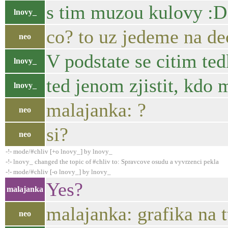
s tim muzou kulovy :D
lnovy_
co? to uz jedeme na de
neo
V podstate se citim ted
lnovy_
ted jenom zjistit, kdo
lnovy_
malajanka: ?
neo
si?
neo
-!- mode/#chliv [+o lnovy_] by lnovy_
-!- lnovy_ changed the topic of #chliv to: Spravcove osudu a vyvrzenci pekla
-!- mode/#chliv [-o lnovy_] by lnovy_
Yes?
malajanka
malajanka: grafika na tt
neo