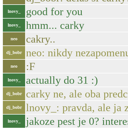
good for you
lnovy_
hmm... carky
lnovy_
cakry..
neo
neo: nikdy nezapomenu,
dj_bobr
:F
neo
actually do 31 :)
lnovy_
carky ne, ale oba pred
dj_bobr
lnovy_: pravda, ale ja 
dj_bobr
jakoze pest je 0? intere
lnovy_