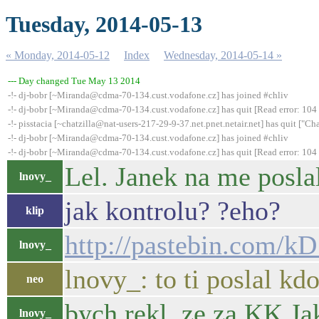
Tuesday, 2014-05-13
« Monday, 2014-05-12
Index
Wednesday, 2014-05-14 »
--- Day changed Tue May 13 2014
-!- dj-bobr [~Miranda@cdma-70-134.cust.vodafone.cz] has joined #chliv
-!- dj-bobr [~Miranda@cdma-70-134.cust.vodafone.cz] has quit [Read error: 104 
-!- pisstacia [~chatzilla@nat-users-217-29-9-37.net.pnet.netair.net] has quit ["
-!- dj-bobr [~Miranda@cdma-70-134.cust.vodafone.cz] has joined #chliv
-!- dj-bobr [~Miranda@cdma-70-134.cust.vodafone.cz] has quit [Read error: 104 
Lel. Janek na me poslal
lnovy_
jak kontrolu? ?eho?
klip
http://pastebin.com/k
lnovy_
lnovy_: to ti poslal kd
neo
bych rekl, ze za KK J
lnovy_