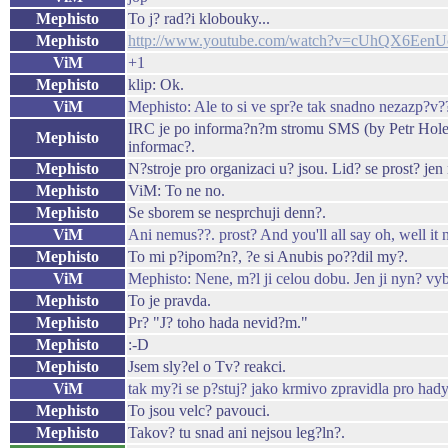
Mephisto
To j? rad?i klobouky...
Mephisto
http://www.youtube.com/watch?v=cUhQX6EenU
ViM
+1
Mephisto
klip: Ok.
ViM
Mephisto: Ale to si ve spr?e tak snadno nezazp?v??
IRC je po informa?n?m stromu SMS (by Petr Holek)
Mephisto
informac?.
Mephisto
N?stroje pro organizaci u? jsou. Lid? se prost? jen
Mephisto
ViM: To ne no.
Mephisto
Se sborem se nesprchuji denn?.
ViM
Ani nemus??. prost? And you'll all say oh, well it 
Mephisto
To mi p?ipom?n?, ?e si Anubis po??dil my?.
ViM
Mephisto: Nene, m?l ji celou dobu. Jen ji nyn? v
Mephisto
To je pravda.
Mephisto
Pr? "J? toho hada nevid?m."
Mephisto
:-D
Mephisto
Jsem sly?el o Tv? reakci.
ViM
tak my?i se p?stuj? jako krmivo zpravidla pro had
Mephisto
To jsou velc? pavouci.
Mephisto
Takov? tu snad ani nejsou leg?ln?.