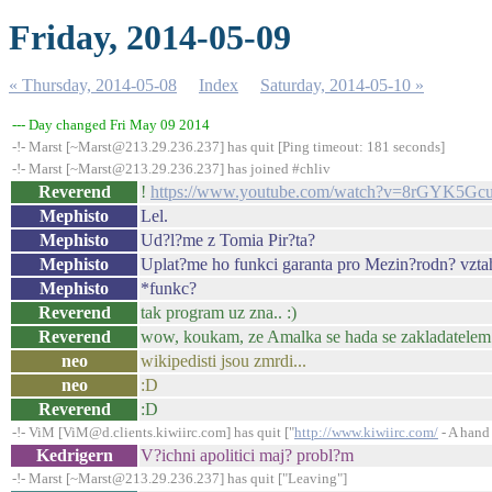
Friday, 2014-05-09
« Thursday, 2014-05-08
Index
Saturday, 2014-05-10 »
--- Day changed Fri May 09 2014
-!- Marst [~Marst@213.29.236.237] has quit [Ping timeout: 181 seconds]
-!- Marst [~Marst@213.29.236.237] has joined #chliv
Reverend
!
https://www.youtube.com/watch?v=8rGYK5Gc
Mephisto
Lel.
Mephisto
Ud?l?me z Tomia Pir?ta?
Mephisto
Uplat?me ho funkci garanta pro Mezin?rodn? vzta
Mephisto
*funkc?
Reverend
tak program uz zna.. :)
Reverend
wow, koukam, ze Amalka se hada se zakladatelem
neo
wikipedisti jsou zmrdi...
neo
:D
Reverend
:D
-!- ViM [ViM@d.clients.kiwiirc.com] has quit ["
http://www.kiwiirc.com/
- A hand 
Kedrigern
V?ichni apolitici maj? probl?m
-!- Marst [~Marst@213.29.236.237] has quit ["Leaving"]