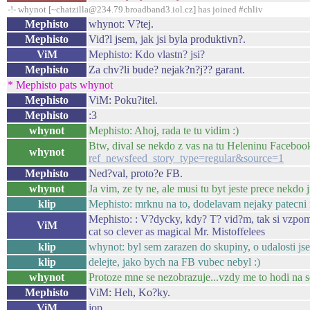
-!- whynot [~chatzilla@234.79.broadband3.iol.cz] has joined #chliv
Mephisto
whynot: V?tej.
Mephisto
Vid?l jsem, jak jsi byla produktivn?.
ViM
Mephisto: Kdo vlastn? jsi?
Mephisto
Za chv?li bude? nejak?n?j?? garant.
* Mephisto pats whynot
Mephisto
ViM: Poku?itel.
Mephisto
:3
whynot
Mephisto: Ahoj, rada te tu vidim :)
Btw, dival se nekdo z vas na tu Heleninu Facebo
whynot
ref_newsfeed_story_type=regular&source=1
Mephisto
Ned?val, proto?e FB.
whynot
Ja vim, ze ty ne, ale musi tu byt jeste prece nekdo j
klip
Mephisto: mrknu na to, dodelavam nejaky patecn
Mephisto: : V?dycky, kdy? T? vid?m, tak si vzpomen
ViM
cat so clever as magical Mr. Mistoffelees
klip
whynot: byl sem zarazen do skupiny, o udalosti jse
klip
delejte, jako bych na FB vubec nebyl :)
whynot
Protoze mne se nezobrazuje...vzdy me to hodi na s
Mephisto
ViM: Heh, Ko?ky.
ViM
jop