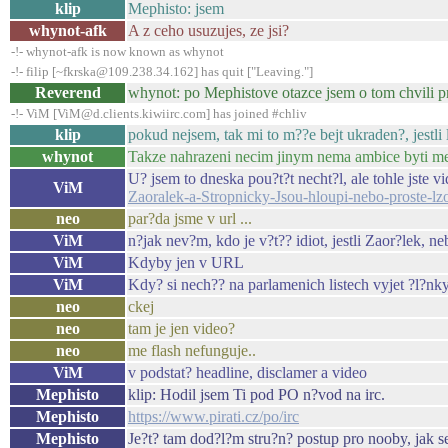
klip
Mephisto: jsem
whynot-afk
A z ceho usuzujes, ze jsi?
-!- whynot-afk is now known as whynot
-!- filip [~fkrska@109.238.34.162] has quit ["Leaving."]
Reverend
whynot: po Mephistove otazce jsem o tom chvili p
-!- ViM [ViM@d.clients.kiwiirc.com] has joined #chliv
klip
pokud nejsem, tak mi to m??e bejt ukraden?, jestli
whynot
Takze nahrazeni necim jinym nema ambice byti me
U? jsem to dneska pou?t?t necht?l, ale tohle jste vi
ViM
Zaoralek-a-Stropnicky-Jsou-hloupi-nebo-proste-l
neo
par?da jsme v url ...
ViM
n?jak nev?m, kdo je v?t?? idiot, jestli Zaor?lek, 
ViM
Kdyby jen v URL
ViM
Kdy? si nech?? na parlamenich listech vyjet ?l?nky
neo
ckej
neo
tam je jen video?
neo
me flash nefunguje..
ViM
v podstat? headline, disclamer a video
Mephisto
klip: Hodil jsem Ti pod PO n?vod na irc.
Mephisto
https://www.pirati.cz/po/irc
Mephisto
Je?t? tam dod?l?m stru?n? postup pro nooby, jak se