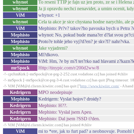
whynot
To reseni TTIP je fajn uz jen proto, ze se i Helena
whynot
Ja ji opravdu nechci nenavidet, a umim ocenit, k
ViM
whynot: +1
whynot
Cela ta akce je sice chystana hodne narychlo, ale 
ViM
Mephisto: Pr?v? takov?ho pavouka bych u Petra ?e
Mephisto
whynot: No, pokud bude mana?er d?lat svou pr?ci
Mephisto
Proto?e tohle jeho vyj?d?en? je skv?l? nahr?vka.
whynot
Jake vyjadreni?
Mephisto
Ml?dkovo.
Mephisto
ViM: Hm, ?e by m?l ter?rko nad hlavami z?kazn?
mrSpock
Http://tinypic.com/r/200d2ww/8
-!- cptJimKirk [~mrSpock@cst-prg-2-252.cust.vodafone.cz] has joined #chliv
-!- mrSpock [~mrSpock@cst-prg-3-4.cust.vodafone.cz] has quit [Ping timeout: 1
-!- ViM [ViM@d.clients.kiwiirc.com] has quit ["
http://www.kiwiirc.com/
- A hand 
Kedrigern
MPO neodepisuje
Mephisto
Kedrigern: Vyslat bojov? droidy?
Kedrigern
Mephisto: H??.
Kedrigern
Mephisto: Vyslal jsem Apeu.
Kedrigern
Mephisto: Dal jsem ?SSD t?den.
-!- ViM [ViM@d.clients.kiwiirc.com] has joined #chliv
ViM
mi to *ere, jak to furt pad? a neobnovuje. Pomohl b