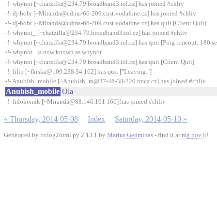
-!- whynot [~chatzilla@234.79.broadband3.iol.cz] has joined #chliv
-!- dj-bobr [~Miranda@cdma-66-209.cust.vodafone.cz] has joined #chliv
-!- dj-bobr [~Miranda@cdma-66-209.cust.vodafone.cz] has quit [Client Quit]
-!- whynot_ [~chatzilla@234.79.broadband3.iol.cz] has joined #chliv
-!- whynot [~chatzilla@234.79.broadband3.iol.cz] has quit [Ping timeout: 180 s
-!- whynot_ is now known as whynot
-!- whynot [~chatzilla@234.79.broadband3.iol.cz] has quit [Client Quit]
-!- filip [~fkrska@109.238.34.162] has quit ["Leaving."]
-!- Anubish_mobile [~Anubish_m@37-48-38-220.tmcz.cz] has joined #chliv
Anubish_mobile
Ola
-!- fidokomik [~Miranda@88.146.101.166] has joined #chliv
« Thursday, 2014-05-08
Index
Saturday, 2014-05-10 »
Generated by irclog2html.py 2.13.1 by
Marius Gedminas
- find it at
mg.pov.lt
!