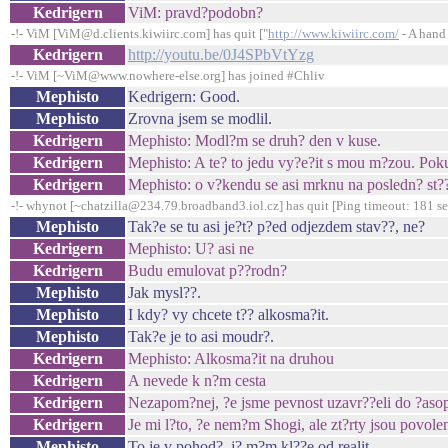
Kedrigern
ViM: pravd?podobn?
-!- ViM [ViM@d.clients.kiwiirc.com] has quit ["
http://www.kiwiirc.com/
- A hand 
Kedrigern
http://youtu.be/0J4SPbVtYzg
-!- ViM [~ViM@www.nowhere-else.org] has joined #Chliv
Mephisto
Kedrigern: Good.
Mephisto
Zrovna jsem se modlil.
Kedrigern
Mephisto: Modl?m se druh? den v kuse.
Kedrigern
Mephisto: A te? to jedu vy?e?it s mou m?zou. Pok
Kedrigern
Mephisto: o v?kendu se asi mrknu na posledn? st?
-!- whynot [~chatzilla@234.79.broadband3.iol.cz] has quit [Ping timeout: 181 s
Mephisto
Tak?e se tu asi je?t? p?ed odjezdem stav??, ne?
Kedrigern
Mephisto: U? asi ne
Kedrigern
Budu emulovat p??rodn?
Mephisto
Jak mysl??.
Mephisto
I kdy? vy chcete t?? alkosma?it.
Mephisto
Tak?e je to asi moudr?.
Kedrigern
Mephisto: Alkosma?it na druhou
Kedrigern
A nevede k n?m cesta
Kedrigern
Nezapom?nej, ?e jsme pevnost uzavr??eli do ?as
Kedrigern
Je mi l?to, ?e nem?m Shogi, ale zt?rty jsou povole
Mephisto
To je v pohod?, j? m?m kl??e od realit.