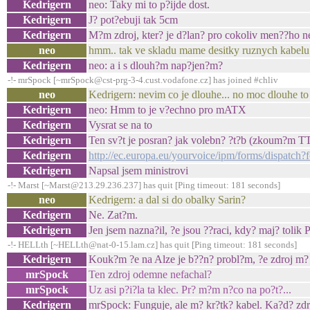
Kedrigern
neo: Taky mi to p?ijde dost.
Kedrigern
J? pot?ebuji tak 5cm
Kedrigern
M?m zdroj, kter? je d?lan? pro cokoliv men??ho n
neo
hmm.. tak ve skladu mame desitky ruznych kabelu vs
Kedrigern
neo: a i s dlouh?m nap?jen?m?
-!- mrSpock [~mrSpock@cst-prg-3-4.cust.vodafone.cz] has joined #chliv
neo
Kedrigern: nevim co je dlouhe... no moc dlouhe to 
Kedrigern
neo: Hmm to je v?echno pro mATX
Kedrigern
Vysrat se na to
Kedrigern
Ten sv?t je posran? jak volebn? ?t?b (zkoum?m T
Kedrigern
http://ec.europa.eu/yourvoice/ipm/forms/dispatc
Kedrigern
Napsal jsem ministrovi
-!- Marst [~Marst@213.29.236.237] has quit [Ping timeout: 181 seconds]
neo
Kedrigern: a dal si do obalky Sarin?
Kedrigern
Ne. Zat?m.
Kedrigern
Jen jsem nazna?il, ?e jsou ??raci, kdy? maj? tolik 
-!- HELLth [~HELLth@nat-0-15.lam.cz] has quit [Ping timeout: 181 seconds]
Kedrigern
Kouk?m ?e na Alze je b??n? probl?m, ?e zdroj m? 
mrSpock
Ten zdroj odemne nefachal?
mrSpock
Uz asi p?i?la ta klec. Pr? m?m n?co na po?t?...
Kedrigern
mrSpock: Funguje, ale m? kr?tk? kabel. Ka?d? zdro