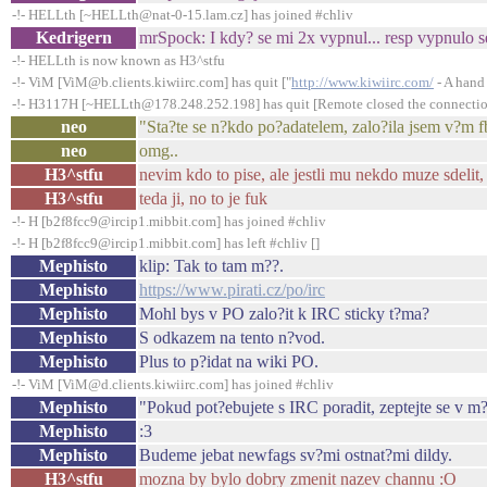
-!- HELLth [~HELLth@nat-0-15.lam.cz] has joined #chliv
Kedrigern
mrSpock: I kdy? se mi 2x vypnul... resp vypnulo s
-!- HELLth is now known as H3^stfu
-!- ViM [ViM@b.clients.kiwiirc.com] has quit ["
http://www.kiwiirc.com/
- A hand 
-!- H3117H [~HELLth@178.248.252.198] has quit [Remote closed the connecti
neo
"Sta?te se n?kdo po?adatelem, zalo?ila jsem v?m fb u
neo
omg..
H3^stfu
nevim kdo to pise, ale jestli mu nekdo muze sdelit,
H3^stfu
teda ji, no to je fuk
-!- H [b2f8fcc9@ircip1.mibbit.com] has joined #chliv
-!- H [b2f8fcc9@ircip1.mibbit.com] has left #chliv []
Mephisto
klip: Tak to tam m??.
Mephisto
https://www.pirati.cz/po/irc
Mephisto
Mohl bys v PO zalo?it k IRC sticky t?ma?
Mephisto
S odkazem na tento n?vod.
Mephisto
Plus to p?idat na wiki PO.
-!- ViM [ViM@d.clients.kiwiirc.com] has joined #chliv
Mephisto
"Pokud pot?ebujete s IRC poradit, zeptejte se v m?
Mephisto
:3
Mephisto
Budeme jebat newfags sv?mi ostnat?mi dildy.
H3^stfu
mozna by bylo dobry zmenit nazev channu :O