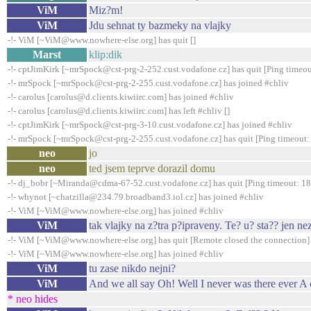
ViM
Miz?m!
ViM
Jdu sehnat ty bazmeky na vlajky
-!- ViM [~ViM@www.nowhere-else.org] has quit []
Marst
klip:dik
-!- cptJimKirk [~mrSpock@cst-prg-2-252.cust.vodafone.cz] has quit [Ping timeou
-!- mrSpock [~mrSpock@cst-prg-2-255.cust.vodafone.cz] has joined #chliv
-!- carolus [carolus@d.clients.kiwiirc.com] has joined #chliv
-!- carolus [carolus@d.clients.kiwiirc.com] has left #chliv []
-!- cptJimKirk [~mrSpock@cst-prg-3-10.cust.vodafone.cz] has joined #chliv
-!- mrSpock [~mrSpock@cst-prg-2-255.cust.vodafone.cz] has quit [Ping timeout:
neo
jo
neo
ted jsem teprve dorazil domu
-!- dj_bobr [~Miranda@cdma-67-52.cust.vodafone.cz] has quit [Ping timeout: 1
-!- whynot [~chatzilla@234.79.broadband3.iol.cz] has joined #chliv
-!- ViM [~ViM@www.nowhere-else.org] has joined #chliv
ViM
tak vlajky na z?tra p?ipraveny. Te? u? sta?? jen ne
-!- ViM [~ViM@www.nowhere-else.org] has quit [Remote closed the connection]
-!- ViM [~ViM@www.nowhere-else.org] has joined #chliv
ViM
tu zase nikdo nejni?
ViM
And we all say Oh! Well I never was there ever A c
* neo hides