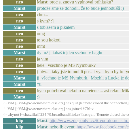
neo
Marst: proc si znovu vyplnoval prihlasku?
Marst
protože sme se dohodli, že to bude jednodušší :)
neo
chm...
neo
s kym? :]
Marst
s tobiasem a pikalem
neo
omg
neo
to sou kokoti
neo
mmt
Marst
dyt už jí taháš tejden ssebou v baglu
neo
ja vim
neo
hele.. vsechno je MS Nymburk?
neo
( btw.... taky jste to mohli poslat vy... bylo by to ry
Marst
jj všechno je MS Nymburk. Mozhli a Lucka je debil
Marst
*ti
neo
bych potreboval nekoho na retenci... asi reknu Mil
Marst
:)
-!- ViM [~ViM@www.nowhere-else.org] has quit [Remote closed the connection]
-!- ViM [~ViM@www.nowhere-else.org] has joined #Chliv
-!- whynot [~chatzilla@234.79.broadband3.iol.cz] has quit [Remote closed the c
klip
Marst:
http://www.zdejsoulvi.cz/#!vod-do-nensil
klip
Marst: nebo fb event:
https://www.facebook.com/