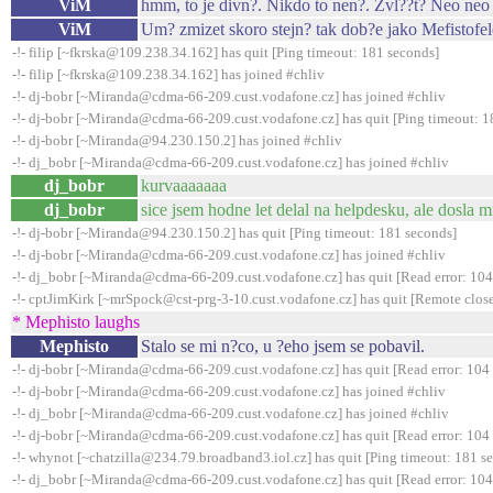
ViM
hmm, to je divn?. Nikdo to nen?. Zvl??t? Neo neo
ViM
Um? zmizet skoro stejn? tak dob?e jako Mefistofele
-!- filip [~fkrska@109.238.34.162] has quit [Ping timeout: 181 seconds]
-!- filip [~fkrska@109.238.34.162] has joined #chliv
-!- dj-bobr [~Miranda@cdma-66-209.cust.vodafone.cz] has joined #chliv
-!- dj-bobr [~Miranda@cdma-66-209.cust.vodafone.cz] has quit [Ping timeout: 1
-!- dj-bobr [~Miranda@94.230.150.2] has joined #chliv
-!- dj_bobr [~Miranda@cdma-66-209.cust.vodafone.cz] has joined #chliv
dj_bobr
kurvaaaaaaa
dj_bobr
sice jsem hodne let delal na helpdesku, ale dosla m
-!- dj-bobr [~Miranda@94.230.150.2] has quit [Ping timeout: 181 seconds]
-!- dj-bobr [~Miranda@cdma-66-209.cust.vodafone.cz] has joined #chliv
-!- dj_bobr [~Miranda@cdma-66-209.cust.vodafone.cz] has quit [Read error: 104 
-!- cptJimKirk [~mrSpock@cst-prg-3-10.cust.vodafone.cz] has quit [Remote clos
* Mephisto laughs
Mephisto
Stalo se mi n?co, u ?eho jsem se pobavil.
-!- dj-bobr [~Miranda@cdma-66-209.cust.vodafone.cz] has quit [Read error: 104 
-!- dj-bobr [~Miranda@cdma-66-209.cust.vodafone.cz] has joined #chliv
-!- dj_bobr [~Miranda@cdma-66-209.cust.vodafone.cz] has joined #chliv
-!- dj-bobr [~Miranda@cdma-66-209.cust.vodafone.cz] has quit [Read error: 104 
-!- whynot [~chatzilla@234.79.broadband3.iol.cz] has quit [Ping timeout: 181 s
-!- dj_bobr [~Miranda@cdma-66-209.cust.vodafone.cz] has quit [Read error: 104 