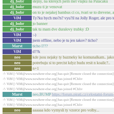
dj_bobr
stejny, na kterejch jsem mel vlajku na Palacaku
dj_bobr
muzu ti je venovat
dj_bobr
on to je nejakej bambus ci co, tvari se to drevene,
ViM
Ty?ku bych mo?n? vyu?il na Jolly Roger, ale pro te
dj_bobr
jo banner
dj_bobr
tak tu mam dve duralovy trubky :D
ViM
:-)
ViM
jsem offline, nebo je tu jen takov? ticho?
Marst
ticho l???
ViM
d??k
neo
kde jsou nejaky ty bazmeky ke komunalkam.. jako 
neo
potrebuju si to precist kdyz budu resit n koalic?..
neo
n+1
-!- ViM [~ViM@www.nowhere-else.org] has quit [Remote closed the connection]
-!- ViM [~ViM@www.nowhere-else.org] has joined #Chliv
-!- ViM [~ViM@www.nowhere-else.org] has quit [Remote closed the connection]
-!- ViM [~ViM@www.nowhere-else.org] has joined #Chliv
Marst
neo,BUMP
https://forum.pirati.cz/celostatni-for
-!- ViM [~ViM@www.nowhere-else.org] has quit [Remote closed the connection]
-!- ViM [~ViM@www.nowhere-else.org] has joined #Chliv
neo
aaaaaa kdo vymysli ty vzorce pro volby...