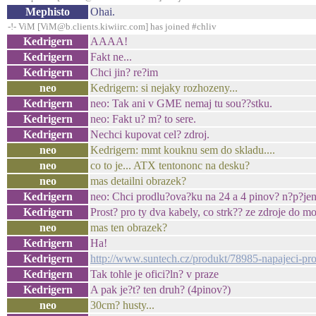
Mephisto
Ohai.
-!- ViM [ViM@b.clients.kiwiirc.com] has joined #chliv
Kedrigern
AAAA!
Kedrigern
Fakt ne...
Kedrigern
Chci jin? re?im
neo
Kedrigern: si nejaky rozhozeny...
Kedrigern
neo: Tak ani v GME nemaj tu sou??stku.
Kedrigern
neo: Fakt u? m? to sere.
Kedrigern
Nechci kupovat cel? zdroj.
neo
Kedrigern: mmt kouknu sem do skladu....
neo
co to je... ATX tentononc na desku?
neo
mas detailni obrazek?
Kedrigern
neo: Chci prodlu?ova?ku na 24 a 4 pinov? n?p?je
Kedrigern
Prost? pro ty dva kabely, co strk?? ze zdroje do mo
neo
mas ten obrazek?
Kedrigern
Ha!
Kedrigern
http://www.suntech.cz/produkt/78985-napajeci-pr
Kedrigern
Tak tohle je ofici?ln? v praze
Kedrigern
A pak je?t? ten druh? (4pinov?)
neo
30cm? husty...