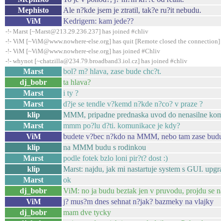
Mephisto
Ale n?kde jsem je ztratil, tak?e ru?it nebudu.
ViM
Kedrigern: kam jede??
-!- Marst [~Marst@213.29.236.237] has joined #chliv
-!- ViM [~ViM@www.nowhere-else.org] has quit [Remote closed the connection]
-!- ViM [~ViM@www.nowhere-else.org] has joined #Chliv
-!- whynot [~chatzilla@234.79.broadband3.iol.cz] has joined #chliv
Marst
bol? m? hlava, zase bude chc?t.
dj_bobr
ta hlava?
Marst
i ty ?
Marst
d?je se tendle v?kemd n?kde n?co? v praze ?
klip
MMM, pripadne prednaska uvod do nenasilne komun
Marst
mmm po?lu d?ti. komunikace je kdy?
ViM
budete v?bec n?kdo na MMM, nebo tam zase budu 
klip
na MMM budu s rodinkou
Marst
podle fotek bzlo loni pir?t? dost :)
klip
Marst: najdu, jak mi nastartuje system s GUI. upgra
Marst
ok
dj_bobr
ViM: no ja budu beztak jen v pruvodu, projdu se n
ViM
j? mus?m dnes sehnat n?jak? bazmeky na vlajky
dj_bobr
mam dve tycky