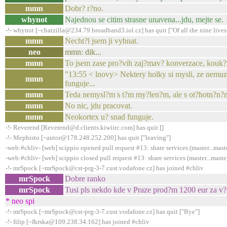
mmn
Dobr? r?no.
whynot
Najednou se citim strasne unavena...jdu, mejte se.
-!- whynot [~chatzilla@234.79.broadband3.iol.cz] has quit ["Of all the nine lives I
mmn
Necht?l jsem ji vyhnat.
neo
mmn: dik...
mmn
To jsem zase pro?vih zaj?mav? konverzace, kouk
"13:55 < lnovy> Nektery holky si mysli, ze nemuzou
mmn
funguje...
mmn
Teda nemysl?m s t?m my?len?m, ale s ot?hotn?n?
mmn
No nic, jdu pracovat.
mmn
Neokortex u? snad funguje.
-!- Reverend [Reverend@d.clients.kiwiirc.com] has quit []
-!- Mephisto [~autor@178.248.252.200] has quit ["leaving"]
-web:#chliv- [web] scippio opened pull request #13: share services (master...mast
-web:#chliv- [web] scippio closed pull request #13: share services (master...maste
-!- mrSpock [~mrSpock@cst-prg-3-7.cust.vodafone.cz] has joined #chliv
mrSpock
Dobre ranko
mrSpock
Tusi pls nekdo kde v Praze prod?m 1200 eur za v?
* neo spi
-!- mrSpock [~mrSpock@cst-prg-3-7.cust.vodafone.cz] has quit ["Bye"]
-!- filip [~fkrska@109.238.34.162] has joined #chliv