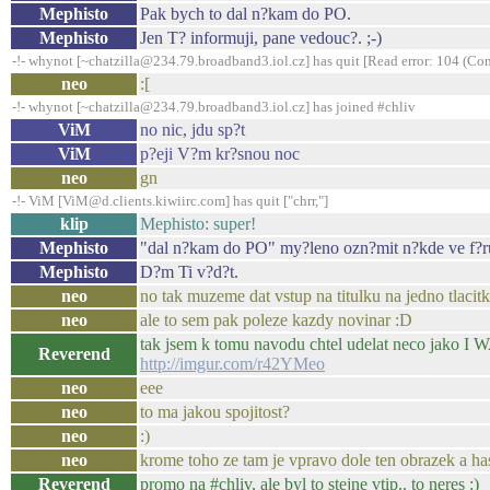
Mephisto
Pak bych to dal n?kam do PO.
Mephisto
Jen T? informuji, pane vedouc?. ;-)
-!- whynot [~chatzilla@234.79.broadband3.iol.cz] has quit [Read error: 104 (Con
neo
:[
-!- whynot [~chatzilla@234.79.broadband3.iol.cz] has joined #chliv
ViM
no nic, jdu sp?t
ViM
p?eji V?m kr?snou noc
neo
gn
-!- ViM [ViM@d.clients.kiwiirc.com] has quit ["chrr,"]
klip
Mephisto: super!
Mephisto
"dal n?kam do PO" my?leno ozn?mit n?kde ve f?r
Mephisto
D?m Ti v?d?t.
neo
no tak muzeme dat vstup na titulku na jedno tlacit
neo
ale to sem pak poleze kazdy novinar :D
tak jsem k tomu navodu chtel udelat neco jako I
Reverend
http://imgur.com/r42YMeo
neo
eee
neo
to ma jakou spojitost?
neo
:)
neo
krome toho ze tam je vpravo dole ten obrazek a has
Reverend
promo na #chliv, ale byl to stejne vtip.. to neres :)