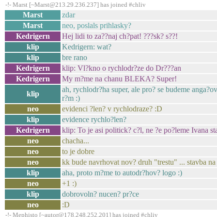
-!- Marst [~Marst@213.29.236.237] has joined #chliv
Marst
zdar
Marst
neo, poslals prihlasky?
Kedrigern
Hej lidi to za??naj ch?pat! ???sk? s??!
klip
Kedrigern: wat?
klip
bre rano
Kedrigern
klip: Vl?kno o rychlodr?ze do Dr???an
Kedrigern
My m?me na chanu BLEKA? Super!
ah, rychlodr?ha super, ale pro? se budeme anga?o
klip
r?m :)
neo
evidenci ?len? v rychlodraze? :D
klip
evidence rychlo?len?
Kedrigern
klip: To je asi politick? c?l, ne ?e po?leme Ivana st
neo
chacha...
neo
to je dobre
neo
kk bude navrhovat nov? druh "trestu" ... stavba na
klip
aha, proto m?me to autodr?hov? logo :)
neo
+1 :)
klip
dobrovoln? nucen? pr?ce
neo
:D
-!- Mephisto [~autor@178.248.252.201] has joined #chliv