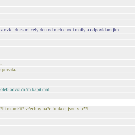
z ovk.. dnes mi cely den od nich chodi maily a odpovidam jim...
.
 prasata.
 voleb odvol?n?m kapit?na!
i okam?it? v?echny na?e funkce, jsou v p??i.