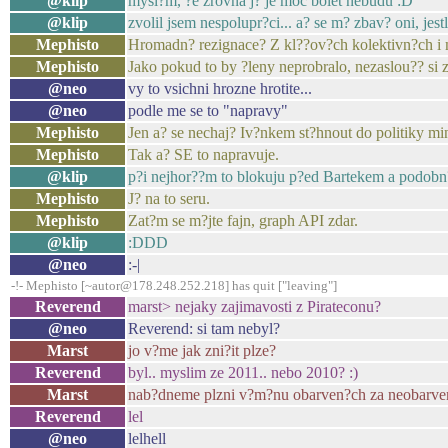
@klip
mysl?m, ?e zrovna j? je moc bolet nebudu :D
@klip
zvolil jsem nespolupr?ci... a? se m? zbav? oni, jestli
Mephisto
Hromadn? rezignace? Z kl??ov?ch kolektivn?ch i
Mephisto
Jako pokud to by ?leny neprobralo, nezaslou?? si 
@neo
vy to vsichni hrozne hrotite...
@neo
podle me se to "napravy"
Mephisto
Jen a? se nechaj? Iv?nkem st?hnout do politiky min
Mephisto
Tak a? SE to napravuje.
@klip
p?i nejhor??m to blokuju p?ed Bartekem a podobn?
Mephisto
J? na to seru.
Mephisto
Zat?m se m?jte fajn, graph API zdar.
@klip
:DDD
@neo
:-|
-!- Mephisto [~autor@178.248.252.218] has quit ["leaving"]
Reverend
marst> nejaky zajimavosti z Pirateconu?
@neo
Reverend: si tam nebyl?
Marst
jo v?me jak zni?it plze?
Reverend
byl.. myslim ze 2011.. nebo 2010? :)
Marst
nab?dneme plzni v?m?nu obarven?ch za neobarven
Reverend
lel
@neo
lelhell