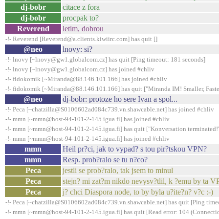
dj-bobr
citace z fora
dj-bobr
procpak to?
Reverend
letim, dobrou
-!- Reverend [Reverend@a.clients.kiwiirc.com] has quit []
@neo
lnovy: si?
-!- lnovy [~lnovy@gw1.globalcom.cz] has quit [Ping timeout: 181 seconds]
-!- lnovy [~lnovy@gw1.globalcom.cz] has joined #chliv
-!- fidokomik [~Miranda@88.146.101.166] has joined #chliv
-!- fidokomik [~Miranda@88.146.101.166] has quit ["Miranda IM! Smaller, Faster
@neo
dj-bobr: protoze ho sere Ivan a spol...
-!- Peca [~chatzilla@S0106602ad084c739.vn.shawcable.net] has joined #chliv
-!- mmn [~mmn@host-94-101-2-145.igua.fi] has joined #chliv
-!- mmn [~mmn@host-94-101-2-145.igua.fi] has quit ["Konversation terminated!
-!- mmn [~mmn@host-94-101-2-145.igua.fi] has joined #chliv
mmn
Heil pr?ci, jak to vypad? s tou pir?tskou VPN?
mmn
Resp. prob?ralo se tu n?co?
Peca
jestli se prob?ralo, tak jsem to minul
Peca
stejn? mi zat?m nikdo nevysv?tlil, k ?emu by ta V
Peca
j? chci Diaspora node, to by byla u?ite?n? v?c :-)
-!- Peca [~chatzilla@S0106602ad084c739.vn.shawcable.net] has quit [Ping time
-!- mmn [~mmn@host-94-101-2-145.igua.fi] has quit [Read error: 104 (Connection