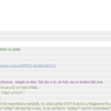
ktere se prida
m.pirati.cz/post309322.html#p309322
ravat.. simple as that. Jde jen o to, do kdy mu to budou lidi zrat.
em na n?j vyv?jel n?tlak.
i ??dn? u??v??."
u
s?ce neprobral a nezjistil, ?e celou dobu d?l?? Ivanovi a Wagnerov?m
? klidn? ubezpe?uj o tom, ?e jsi ud?lal to "nejlep?? mo?n? rozhodnut?" 