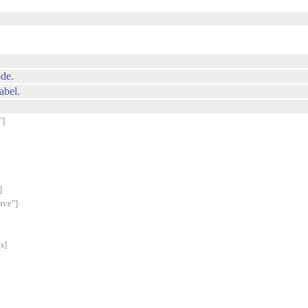
ode.
abel.
"]
]
ave"]
s]