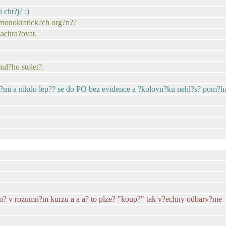
 cht?j? :)
 monokratick?ch org?n??
zachra?ovat.
ul?ho stolet?.
mi a nikdo lep?? se do PO bez evidence a ?kolovn?ku nehl?s? pom?hat 
? v rozumn?m kurzu a a a? to plze? "koup?" tak v?echny odbarv?me