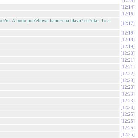
12:14
12:14
12:16
dod?m. A budu pot?ebovat banner na hlavn? str?nku. To si
12:17
12:18
12:19
12:19
12:20
12:21
12:21
12:22
12:23
12:23
12:23
12:23
12:24
12:25
12:25
12:25
12:25