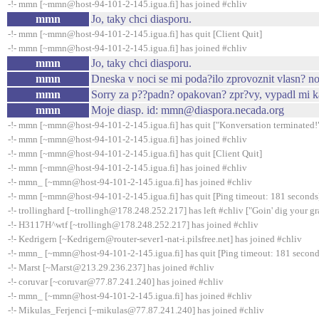
-!- mmn [~mmn@host-94-101-2-145.igua.fi] has joined #chliv
mmn
Jo, taky chci diasporu.
-!- mmn [~mmn@host-94-101-2-145.igua.fi] has quit [Client Quit]
-!- mmn [~mmn@host-94-101-2-145.igua.fi] has joined #chliv
mmn
Jo, taky chci diasporu.
mmn
Dneska v noci se mi poda?ilo zprovoznit vlasn? n
mmn
Sorry za p??padn? opakovan? zpr?vy, vypadl mi k
mmn
Moje diasp. id: mmn@diaspora.necada.org
-!- mmn [~mmn@host-94-101-2-145.igua.fi] has quit ["Konversation terminated!
-!- mmn [~mmn@host-94-101-2-145.igua.fi] has joined #chliv
-!- mmn [~mmn@host-94-101-2-145.igua.fi] has quit [Client Quit]
-!- mmn [~mmn@host-94-101-2-145.igua.fi] has joined #chliv
-!- mmn_ [~mmn@host-94-101-2-145.igua.fi] has joined #chliv
-!- mmn [~mmn@host-94-101-2-145.igua.fi] has quit [Ping timeout: 181 seconds
-!- trollinghard [~trollingh@178.248.252.217] has left #chliv ["Goin' dig your gr
-!- H3117H^wtf [~trollingh@178.248.252.217] has joined #chliv
-!- Kedrigern [~Kedrigern@router-sever1-nat-i.pilsfree.net] has joined #chliv
-!- mmn_ [~mmn@host-94-101-2-145.igua.fi] has quit [Ping timeout: 181 second
-!- Marst [~Marst@213.29.236.237] has joined #chliv
-!- coruvar [~coruvar@77.87.241.240] has joined #chliv
-!- mmn_ [~mmn@host-94-101-2-145.igua.fi] has joined #chliv
-!- Mikulas_Ferjenci [~mikulas@77.87.241.240] has joined #chliv