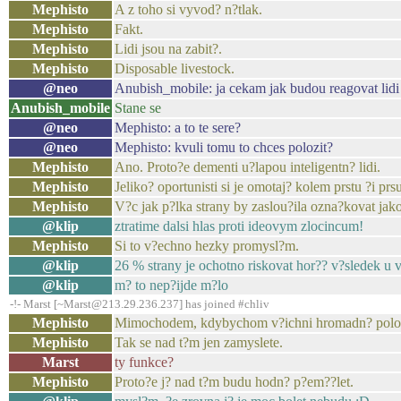
Mephisto
A z toho si vyvod? n?tlak.
Mephisto
Fakt.
Mephisto
Lidi jsou na zabit?.
Mephisto
Disposable livestock.
@neo
Anubish_mobile: ja cekam jak budou reagovat lidi 
Anubish_mobile
Stane se
@neo
Mephisto: a to te sere?
@neo
Mephisto: kvuli tomu to chces polozit?
Mephisto
Ano. Proto?e dementi u?lapou inteligentn? lidi.
Mephisto
Jeliko? oportunisti si je omotaj? kolem prstu ?i prsu
Mephisto
V?c jak p?lka strany by zaslou?ila ozna?kovat jako
@klip
ztratime dalsi hlas proti ideovym zlocincum!
Mephisto
Si to v?echno hezky promysl?m.
@klip
26 % strany je ochotno riskovat hor?? v?sledek u
@klip
m? to nep?ijde m?lo
-!- Marst [~Marst@213.29.236.237] has joined #chliv
Mephisto
Mimochodem, kdybychom v?ichni hromadn? polo?il
Mephisto
Tak se nad t?m jen zamyslete.
Marst
ty funkce?
Mephisto
Proto?e j? nad t?m budu hodn? p?em??let.