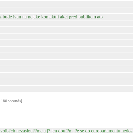
 bude ivan na nejake kontaktni akci pred publikem atp
 180 seconds]
ve volb?ch nezaslou??me a j? jen douf?m, ?e se do europarlamentu nedos