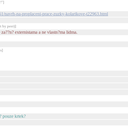
!"]
-f61/navrh-na-proplaceni-prace-zuzky-kolarikove-t22963.html
t by peer)]
e za??n? externistama a ne vlastn?ma lidma.
s]
? pouze krtek?