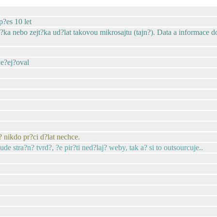
?es 10 let
ka nebo zejt?ka ud?lat takovou mikrosajtu (tajn?). Data a informace 
ve?ej?oval
.
 nikdo pr?ci d?lat nechce.
e stra?n? tvrd?, ?e pir?ti ned?laj? weby, tak a? si to outsourcuje..