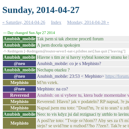
Sunday, 2014-04-27
« Saturday, 2014-04-26
Index
Monday, 2014-04-28 »
--- Day changed Sun Apr 27 2014
Anubish_mobile
Tak jsem si tak zbezne procetl forum
Anubish_mobile
A jsem docela spokojen
-!- Kedrigern [~Kedrigern@router-sever1-nat-i.pilsfree.net] has quit ["leaving"]
Anubish_mobile
Hlavne s tim ze si havry vybral konecne stranu ke 
@neo
Anubish_mobile: co je s Mephisto?
Anubish_mobile
Nechapu otazku ?
@neo
Anubish_mobile: 23:53 < Mephisto>
https://foru
Mephisto
M?m vztek.
@neo
Mephisto: na co?
Reverend
Anubish: on si vybere tu, ktera bude momentalne vyh
Mephisto
Reverend: Hlavn? jak v podateln? RP napsal, ?e js
Mephisto
Napsal jsem mu toto: "Douf?m, ?e si to sran? u zd
Anubish_mobile
Neo: to vis kdyz jsi dal rezignaci ty utrhlo to lavin
A posl?ze toto: "Tvoje sv?dom?? Aby ses za t?i m?
Mephisto
stejn? se uvid?me u rozhod??ho ??zen?. Tak?e se te