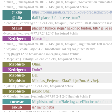
-!- mmn_ [~mmn@host-94-101-2-145.igua.fi] has quit ["Konversation terminated
-!- mmn_ [~mmn@host-94-101-2-145.igua.fi] has joined #chliv
@klip
https://forum.pirati.cz/republikove-predsednictvo
@klip
dal?? placen? funkce ve stran?
-!- coruvar [~coruvar@77.87.241.240] has quit [Read error: 104 (Connection rese
Marst
placen? funkce stejn? nakonec budou, blb? je ?e s
-!- coruvar [~coruvar@77.87.241.240] has joined #chliv
Kedrigern
Marst: Jop
-!- mmn_ [~mmn@host-94-101-2-145.igua.fi] has quit [Ping timeout: 180 second
-!- whynot [~chatzilla@234.79.broadband3.iol.cz] has joined #chliv
-!- fnj [fnj@112.58.broadband5.iol.cz] has joined #chliv
-!- Mephisto [~autor@178.248.252.219] has joined #chliv
Mephisto
Ohai.
Kedrigern
Dobr?
Mephisto
Lel.
Mephisto
Mikulas_Ferjenci: Zkra? si jm?no. A v?tej.
-!- jakub [~jakub@77.87.241.240] has joined #chliv
Mephisto
jakub: Ohai.
-!- Mikulas_Ferjenci [~mikulas@77.87.241.240] has left #chliv []
coruvar
Mephisto, m?me n?kde log z cel?ho irc nebo ho m
jakub
u? m? to neba