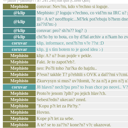
-!- jakub [~jakub@77.87.241.240] has quit [Client Quit]
Mephisto
coruvar: Nev?m, kdo v?echno si loguje.
@klip
Mephisto: j? loguju v?echno, co vid?m na IRC u? p
IB> A te? neofftopic...M?lek pot?ebuju b?hem dne?
@klip
za??d?m:-)
@klip
coruvar: pro? sh?n?? log? :)
@klip
cht?lo by to bota, co by d?lal archiv a n?kam ho z
coruvar
klip, informace, nest?h?m v?e ??st :D
coruvar
klip, jj s tím botem to je good idea :-)
Mephisto
klip: A? u? Ivan pojde v pekle.
Mephisto
Fakt. Je to zapot?eb?.
Mephisto
neo: Po?li toho ?ur?ka do hajzlu..
Mephisto
P?esn? takhle T? p?ehltili s OVK a dal??mi v?cmi
Mephisto
Zkurvysyn si mus? uv?domit, ?e za n?j a pro n?j u?
coruvar
J8 hlavn? nech?pu pro? to Ivan chce po neovi.. V?ud
Mephisto
Proto?e jenom ?plh? po jejich hlav?ch.
Mephisto
Sebest?edn? ukecan? zmrd.
Mephisto
"Kopu p?t let za Pir?ty."
Mephisto
Hovno.
Mephisto
Kope p?t let za sebe.
Mephisto
A te? se to za??n? kone?n? v?c ukazovat.