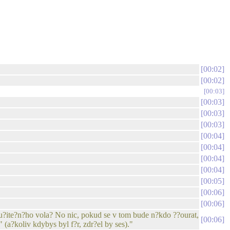
00:02
00:02
00:03
00:03
00:03
00:03
00:04
00:04
00:04
00:04
00:05
00:06
00:06
 u?ite?n?ho vola? No nic, pokud se v tom bude n?kdo ??ourat,
00:06
(a?koliv kdybys byl f?r, zdr?el by ses)."