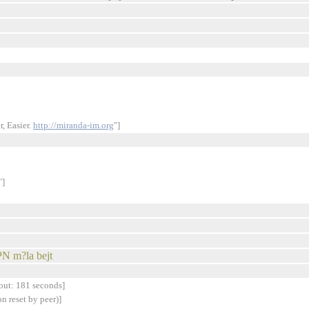
, Easier.
http://miranda-im.org
"]
"]
PN m?la bejt
out: 181 seconds]
 reset by peer)]