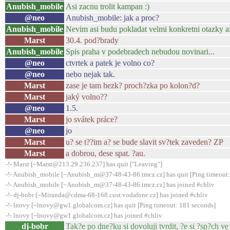
Anubish_mobile
Asi zacnu trolit kampan :)
@neo
Anubish_mobile: jak a proc?
Anubish_mobile
Nevim asi budu pokladat velmi konkretni otazky az
Marst
30.4. pod?brady
Anubish_mobile
Spis praha v podebradech nebudou novinari...
@neo
ctvrtek a patek je volno co?
@neo
nebo nejak tak.
Marst
zase je tam hezk? proch?zka po kolon?d?
Marst
jaký volno??
@neo
1.5.
Marst
jo svátek práce?
@neo
jo
Marst
u? se t??im a? se bude slavit sv?tek zaveden? ZP
Marst
a dobrou, dese spat. ?au.
-!- Marst [~Marst@213.29.236.237] has quit ["Leaving"]
-!- Anubish_mobile [~Anubish_m@37-48-43-86.tmcz.cz] has quit [Ping timeout:
-!- Anubish_mobile [~Anubish_m@37-48-43-86.tmcz.cz] has joined #chliv
-!- dj-bobr [~Miranda@cdma-68-168.cust.vodafone.cz] has joined #chliv
-!- lnovy [~lnovy@gw1.globalcom.cz] has quit [Ping timeout: 181 seconds]
-!- lnovy [~lnovy@gw1.globalcom.cz] has joined #chliv
dj-bobr
Tak?e po dne?ku si dovoluji tvrdit, ?e si ?sp?ch 