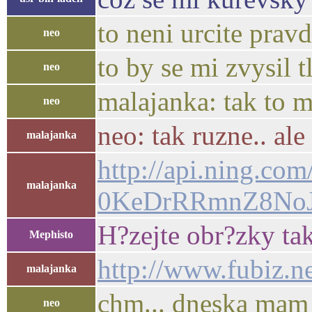
to neni urcite pravd
neo
to by se mi zvysil tl
neo
malajanka: tak to m
neo
neo: tak ruzne.. a
malajanka
http://api.ning
malajanka
0KeDrRRmnZ8NoJX
H?zejte obr?zky ta
Mephisto
http://www.fubiz.n
malajanka
chm... dneska mam 
neo