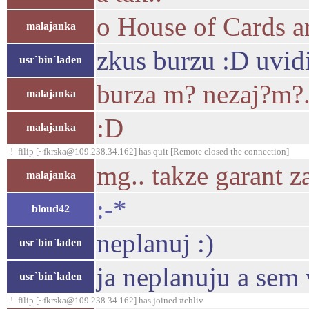
o House of Cards a
malajanka
zkus burzu :D uvid
usr`bin`laden
burza m? nezaj?m?..
malajanka
:D
malajanka
-!- filip [~fkrska@109.238.34.162] has quit [Remote closed the connection]
mg.. takze garant za
malajanka
:-*
bloud42
neplanuj :)
usr`bin`laden
ja neplanuju a sem
usr`bin`laden
-!- filip [~fkrska@109.238.34.162] has joined #chliv