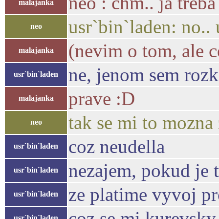
neo : chm.. ja treba
malajanka
usr`bin`laden: no..
neo
(nevim o tom, ale ce
malajanka
ne, jenom sem rozk
usr`bin`laden
prave :D
malajanka
tak se mi to mozna
neo
coz neudella
usr`bin`laden
nezajem, pokud je t
usr`bin`laden
ze platime vyvoj p
usr`bin`laden
coz se mi kurevsky 
usr`bin`laden