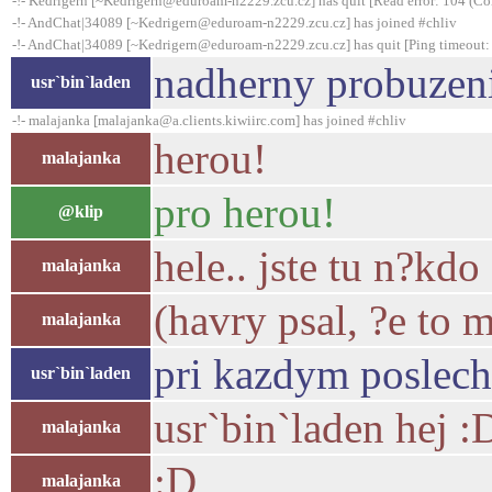
-!- Kedrigern [~Kedrigern@eduroam-n2229.zcu.cz] has quit [Read error: 104 (Con
-!- AndChat|34089 [~Kedrigern@eduroam-n2229.zcu.cz] has joined #chliv
-!- AndChat|34089 [~Kedrigern@eduroam-n2229.zcu.cz] has quit [Ping timeout:
nadherny probuzen
usr`bin`laden
-!- malajanka [malajanka@a.clients.kiwiirc.com] has joined #chliv
herou!
malajanka
pro herou!
@klip
hele.. jste tu n?k
malajanka
(havry psal, ?e to 
malajanka
pri kazdym poslech
usr`bin`laden
usr`bin`laden hej :
malajanka
:D
malajanka