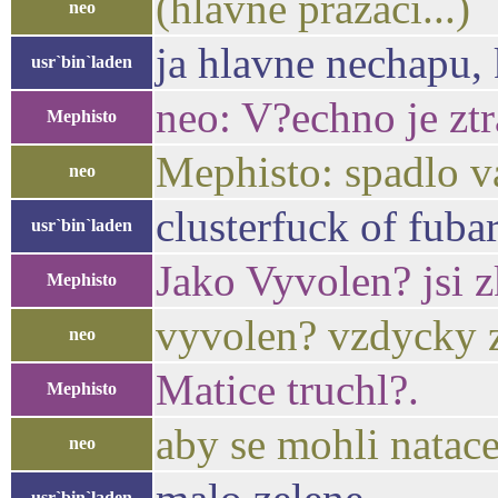
(hlavne prazaci...)
neo
ja hlavne nechapu, 
usr`bin`laden
neo: V?echno je zt
Mephisto
Mephisto: spadlo v
neo
clusterfuck of fuba
usr`bin`laden
Jako Vyvolen? jsi z
Mephisto
vyvolen? vzdycky z
neo
Matice truchl?.
Mephisto
aby se mohli natacet
neo
usr`bin`laden