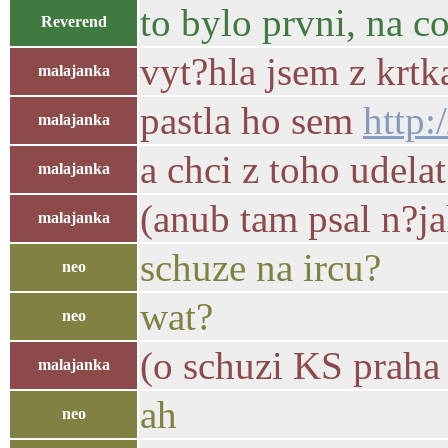
to bylo prvni, na c
Reverend
vyt?hla jsem z krtka
malajanka
pastla ho sem
http:
malajanka
a chci z toho udela
malajanka
(anub tam psal n?j
malajanka
schuze na ircu?
neo
wat?
neo
(o schuzi KS praha 
malajanka
ah
neo