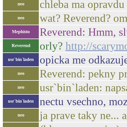
chleba ma opravdu 
neo
wat? Reverend? o
neo
Reverend: Hmm, sl
Mephisto
orly?
http://scarym
Reverend
opicka me odkazuje
usr`bin`laden
Reverend: pekny pras
neo
usr`bin`laden: naps
neo
nectu vsechno, moz
usr`bin`laden
ja prave taky ne... 
neo