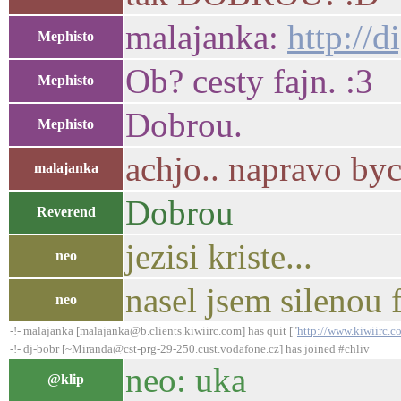
malajanka:
http://
Mephisto
Ob? cesty fajn. :3
Mephisto
Dobrou.
Mephisto
achjo.. napravo byc
malajanka
Dobrou
Reverend
jezisi kriste...
neo
nasel jsem silenou 
neo
-!- malajanka [malajanka@b.clients.kiwiirc.com] has quit ["
http://www.kiwiirc.c
-!- dj-bobr [~Miranda@cst-prg-29-250.cust.vodafone.cz] has joined #chliv
neo: uka
@klip