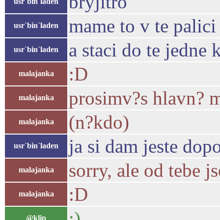
bryjitro
usr`bin`laden
mame to v te palic
usr`bin`laden
a staci do te jedne
usr`bin`laden
:D
malajanka
prosimv?s hlavn? m
malajanka
(n?kdo)
malajanka
ja si dam jeste dopo
usr`bin`laden
sorry, ale od tebe 
malajanka
:D
malajanka
:)
@klip