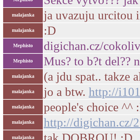
ja uvazuju urcitou i
malajanka
:D
malajanka
digichan.cz/cokoliv
Mephisto
Mus? to b?t del?? n
Mephisto
(a jdu spat.. takze 
malajanka
jo a btw.
http://i1
malajanka
people's choice ^^ 
malajanka
http://digichan.c
malajanka
tak DOBROU! :D
malajanka