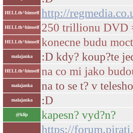
http://regmedia.co
HELLth^himself
250 trillionu DVD 
HELLth^himself
konecne budu moct 
HELLth^himself
:D kdy? koup?te je
malajanka
na co mi jako budo
HELLth^himself
na to se t? v teles
malajanka
:D
malajanka
kapesn? vyd?n?
@klip
https://forum.pira