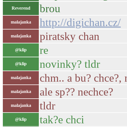
brou
Reverend
http://digichan.cz/
malajanka
piratsky chan
malajanka
re
@klip
novinky? tldr
@klip
chm.. a bu? chce?, 
malajanka
ale sp?? nechce?
malajanka
tldr
malajanka
tak?e chci
@klip