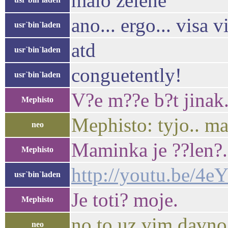
malo zelene
ano... ergo... visa v
usr`bin`laden
atd
usr`bin`laden
conguetently!
usr`bin`laden
V?e m??e b?t jinak
Mephisto
Mephisto: tyjo.. ma
neo
Maminka je ??len?.
Mephisto
http://youtu.be/
usr`bin`laden
Je toti? moje.
Mephisto
no to uz vim davno
neo