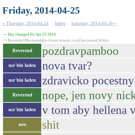
Friday, 2014-04-25
« Thursday, 2014-04-24
Index
Saturday, 2014-04-26 »
--- Day changed Fri Apr 25 2014
-!- Reverend [Reverend@a.clients.kiwiirc.com] has joined #chliv
pozdravpamboo
Reverend
nova tvar?
usr`bin`laden
zdravicko pocestny
usr`bin`laden
nope, jen novy nick
Reverend
v tom aby hellena 
usr`bin`laden
shit
neo