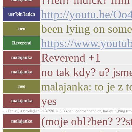
http://youtu.be/O
usr`bin`laden
been lying on some
neo
https://www.yout
Reverend
Reverend +1
malajanka
no tak kdy? u? jsme
malajanka
malajanka: to je z 
neo
yes
malajanka
-!- Fenix [~Obroda@ip-213-220-203-33.net.upcbroadband.cz] has quit [Ping tim
(moje obl?ben? ??s
malajanka