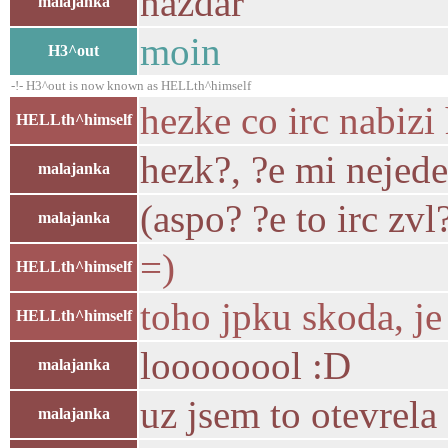
nazdar
malajanka
moin
H3^out
-!- H3^out is now known as HELLth^himself
hezke co irc nabiz
HELLth^himself
hezk?, ?e mi nejede
malajanka
(aspo? ?e to irc zv
malajanka
=)
HELLth^himself
toho jpku skoda, j
HELLth^himself
loooooool :D
malajanka
uz jsem to otevrela
malajanka