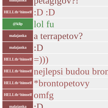
petagigov?!
malajanka
:D :D
HELLth^himself
lol fu
@klip
a terrapetov?
malajanka
:D
malajanka
=)))
HELLth^himself
nejlepsi budou bro
HELLth^himself
*brontopetovy
HELLth^himself
omfg
HELLth^himself
:D
malajanka