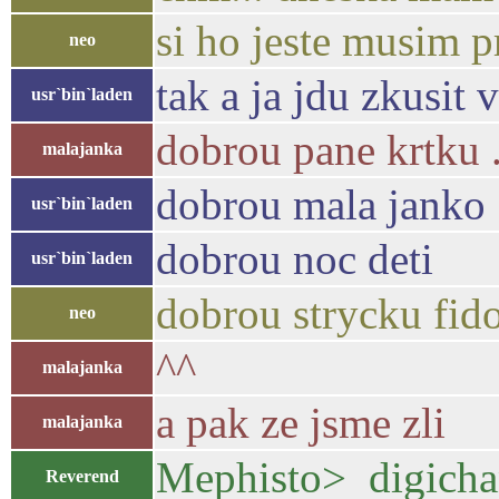
si ho jeste musim p
neo
tak a ja jdu zkusit
usr`bin`laden
dobrou pane krtku .
malajanka
dobrou mala janko 
usr`bin`laden
dobrou noc deti
usr`bin`laden
dobrou strycku fid
neo
^^
malajanka
a pak ze jsme zli
malajanka
Mephisto> digicha
Reverend