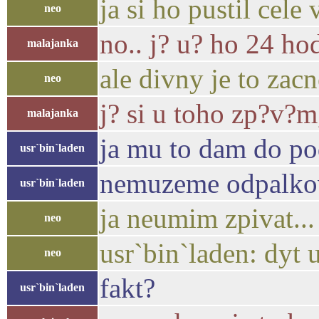
ja si ho pustil cele 
neo
no.. j? u? ho 24 h
malajanka
ale divny je to zac
neo
j? si u toho zp?v?
malajanka
ja mu to dam do po
usr`bin`laden
nemuzeme odpalkova
usr`bin`laden
ja neumim zpivat..
neo
usr`bin`laden: dyt 
neo
fakt?
usr`bin`laden