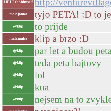
http://venturevilla
HELLth^himself
tyjo PETA! :D to j
malajanka
to prijde
@klip
klip a brzo :D
malajanka
par let a budou pet
@klip
teda peta bajtovy
@klip
lol
@klip
kua
@klip
nejsem na to zvykle
@klip