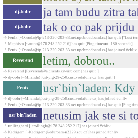
ja tam budu zitra t
dj-bobr
tak o co pak prijdu 
dj-bobr
-!- Fenix [~Obroda@ip-213-220-203-33.net.upcbroadband.cz] has quit ["Lost ter
-!- Mephisto [~autor@178.248.252.216] has quit [Ping timeout: 180 seconds]
-!- Fenix [~Obroda@ip-213-220-203-33.net.upcbroadband.cz] has joined #chliv
letim, dobrou..
Reverend
-!- Reverend [Reverend@a.clients.kiwiirc.com] has quit []
-!- dj-bobr [~Miranda@cst-prg-29-250.cust.vodafone.cz] has quit []
usr`bin`laden: Kdy
Fenix
-!- dj-bobr [~Miranda@cst-prg-29-250.cust.vodafone.cz] has joined #chliv
-!- Fenix [~Obroda@ip-213-220-203-33.net.upcbroadband.cz] has quit [Ping tim
netusim jak ste si t
usr`bin`laden
-!- trollinghard [~trollingh@178.248.252.217] has joined #chliv
-!- Kedrigern [~Kedrigern@eduroam-n2229.zcu.cz] has joined #chliv