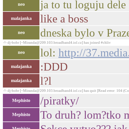
ja to tu loguju dele
neo
like a boss
malajanka
dneska bylo v Praze
neo
-!- dj-bobr [~Miranda@209.103.broadband4.iol.cz] has joined #chliv
lol:
http://37.med
neo
:DDD
malajanka
l?l
malajanka
-!- dj-bobr [~Miranda@209.103.broadband4.iol.cz] has quit [Read error: 104 (Con
/piratky/
Mephisto
To druh? lom?tko m
Mephisto
Sekce vytvo??? jak 
Mephisto