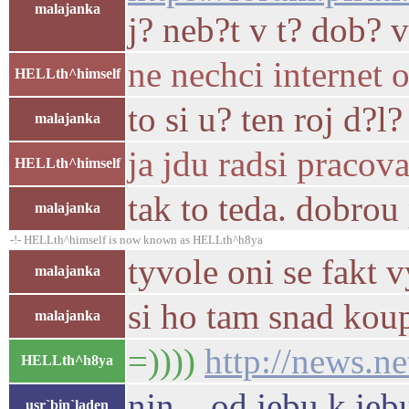
malajanka
j? neb?t v t? dob? 
ne nechci internet 
HELLth^himself
to si u? ten roj d?l?
malajanka
ja jdu radsi pracov
HELLth^himself
tak to teda. dobrou
malajanka
-!- HELLth^himself is now known as HELLth^h8ya
tyvole oni se fakt v
malajanka
si ho tam snad ko
malajanka
=))))
http://news.n
HELLth^h8ya
njn... od jebu k jeb
usr`bin`laden