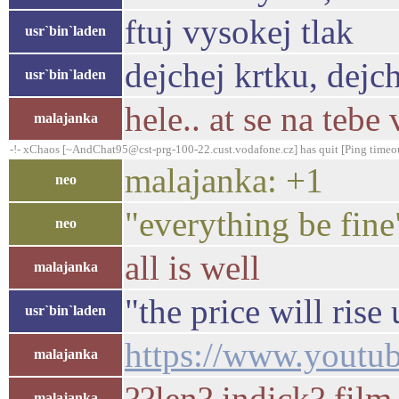
ftuj vysokej tlak
usr`bin`laden
dejchej krtku, dejc
usr`bin`laden
hele.. at se na teb
malajanka
-!- xChaos [~AndChat95@cst-prg-100-22.cust.vodafone.cz] has quit [Ping timeo
malajanka: +1
neo
"everything be fine
neo
all is well
malajanka
"the price will rise
usr`bin`laden
https://www.yout
malajanka
??len? indick? film
malajanka