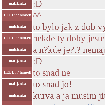
:D
malajanka
^^
HELLth^himself
to bylo jak z dob v
malajanka
nekde ty doby jeste
HELLth^himself
a n?kde je?t? nema
malajanka
:D
malajanka
to snad ne
HELLth^himself
to snad jo!
malajanka
kurva a ja musim jit
malajanka