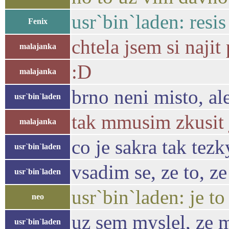
usr`bin`laden: resi
Fenix
chtela jsem si naji
malajanka
:D
malajanka
brno neni misto, ale
usr`bin`laden
tak mmusim zkusit 
malajanka
co je sakra tak tez
usr`bin`laden
vsadim se, ze to, z
usr`bin`laden
usr`bin`laden: je to
neo
uz sem myslel, ze m
usr`bin`laden