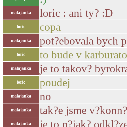
loric : ani ty? :D
malajanka
copa
loric
pot?ebovala bych 
malajanka
to bude v karburat
loric
je to takov? byrokr
malajanka
poudej
loric
no
malajanka
tak?e jsme v?konn?
malajanka
je to n?jak? odkl?z
malajanka