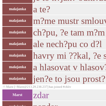
a te?
malajanka
m?me mustr smlou
malajanka
ch?pu, ?e tam m?m d
malajanka
ale nech?pu co d?l
malajanka
havry mi ??kal, ?e 
malajanka
a hlasovat v hlaso
malajanka
jen?e to jsou prost
malajanka
-!- Marst [~Marst@213.29.236.237] has joined #chliv
zdar
Marst