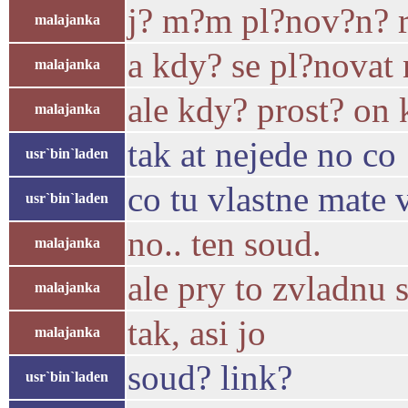
j? m?m pl?nov?n? r?
malajanka
a kdy? se pl?novat 
malajanka
ale kdy? prost? on 
malajanka
tak at nejede no co 
usr`bin`laden
co tu vlastne mate 
usr`bin`laden
no.. ten soud.
malajanka
ale pry to zvladnu
malajanka
tak, asi jo
malajanka
soud? link?
usr`bin`laden