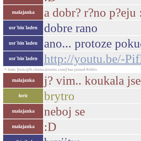
a dobr? r?no p?eju
malajanka
dobre rano
usr`bin`laden
ano... protoze poku
usr`bin`laden
http://youtu.be/-
usr`bin`laden
-!- loric [loric@b.clients.kiwiirc.com] has joined #chliv
j? vim.. koukala j
malajanka
brytro
loric
neboj se
malajanka
:D
malajanka