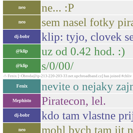
ne... :P
neo
sem nasel fotky pir
neo
klip: tyjo, clovek s
dj-bobr
uz od 0.42 hod. :)
@klip
s/0/00/
@klip
-!- Fenix [~Obroda@ip-213-220-203-33.net.upcbroadband.cz] has joined #chliv
nevite o nejaky zaj
Fenix
Piratecon, lel.
Mephisto
kdo tam vlastne pri
dj-bobr
mohl bych tam jit n
neo