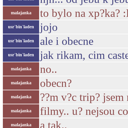
to bylo na xp?ka? 
malajanka
jojo
usr`bin`laden
ale i obecne
usr`bin`laden
jak rikam, cim caste
usr`bin`laden
no..
malajanka
obecn?
malajanka
??m v?c trip? jsem
malajanka
filmy.. u? nejsou c
malajanka
a tak..
malajanka