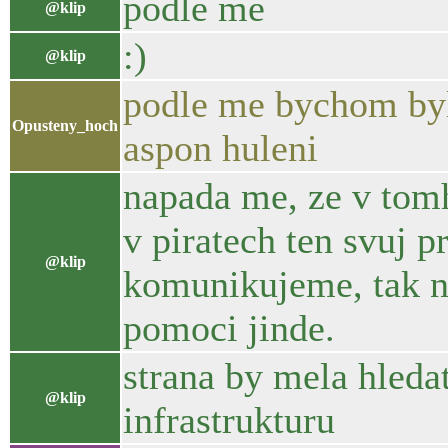
podle me
@klip
:)
@klip
podle me bychom byl
Opusteny_hoch
aspon huleni
napada me, ze v tomh
v piratech ten svuj p
@klip
komunikujeme, tak ne
pomoci jinde.
strana by mela hleda
@klip
infrastrukturu