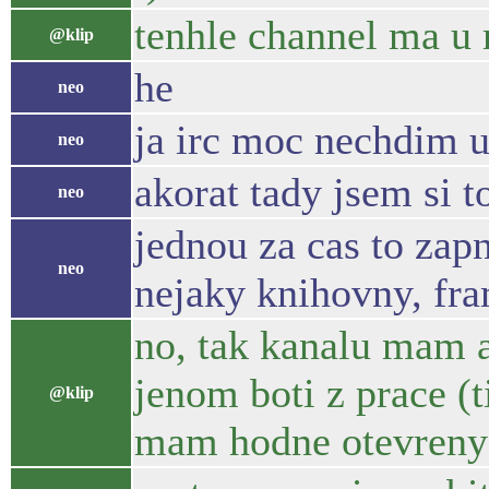
tenhle channel ma u m
@klip
he
neo
ja irc moc nechdim u
neo
akorat tady jsem si t
neo
jednou za cas to za
neo
nejaky knihovny, fra
no, tak kanalu mam a
jenom boti z prace (t
@klip
mam hodne otevreny