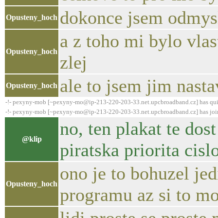
dokonce jsem odmysl
Opusteny_hoch
a z toho mi bylo vlas
Opusteny_hoch
zlej
ale to jsem jim nasta
Opusteny_hoch
-!- pexyny-mob [~pexyny-mo@ip-213-220-203-33.net.upcbroadband.cz] has qui
-!- pexyny-mob [~pexyny-mo@ip-213-220-203-33.net.upcbroadband.cz] has joi
no, ten plakat te dost
@klip
piratska priorita cisl
ono je to bohuzel je
Opusteny_hoch
programu az si to m