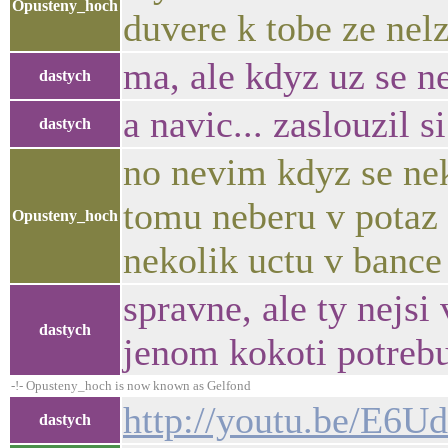
Opusteny_hoch
duvere k tobe ze nel
ma, ale kdyz uz se n
dastych
a navic... zaslouzil si
dastych
no nevim kdyz se nek
tomu neberu v potaz
Opusteny_hoch
nekolik uctu v bance
spravne, ale ty nejsi 
dastych
jenom kokoti potreb
-!- Opusteny_hoch is now known as Gelfond
http://youtu.be/E6
dastych