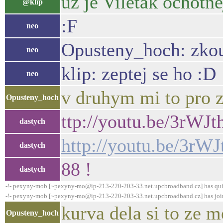
uz je Viletak ochotne
@klip
:F
neo
Opusteny_hoch: zkous
neo
klip: zeptej se ho :D
neo
v druhym mi to pro 
Opusteny_hoch
ttp://youtu.be/3rWJ
dastych
http://youtu.be/3rW
dastych
88 !
dastych
-!- pexyny-mob [~pexyny-mo@ip-213-220-203-33.net.upcbroadband.cz] has qui
-!- pexyny-mob [~pexyny-mo@ip-213-220-203-33.net.upcbroadband.cz] has joi
kurva dela si to ze m
Opusteny_hoch