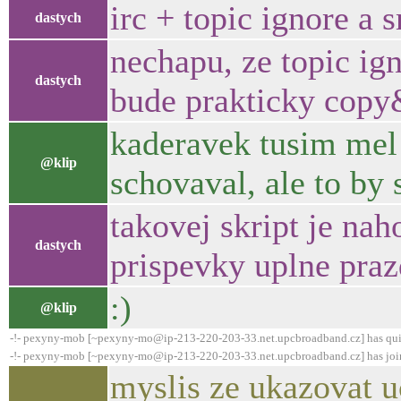
irc + topic ignore a 
dastych
nechapu, ze topic ign
dastych
bude prakticky copy&
kaderavek tusim mel 
@klip
schovaval, ale to by 
takovej skript je na
dastych
prispevky uplne praz
:)
@klip
-!- pexyny-mob [~pexyny-mo@ip-213-220-203-33.net.upcbroadband.cz] has qui
-!- pexyny-mob [~pexyny-mo@ip-213-220-203-33.net.upcbroadband.cz] has joi
myslis ze ukazovat u