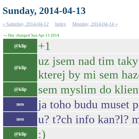
Sunday, 2014-04-13
« Saturday, 2014-04-12
Index
Monday, 2014-04-14 »
--- Day changed Sun Apr 13 2014
+1
@klip
uz jsem nad tim taky 
@klip
kterej by mi sem haz
sem myslim do klien
@klip
ja toho budu muset pro
neo
u? t?ch info kan?l? 
neo
:)
@klip