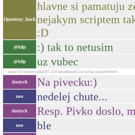
hlavne si pamatuju z
nejakym scriptem ta
Opusteny_hoch
:D
:) tak to netusim
@klip
uz vubec
@klip
-!- dastych [~plukovnik@87.224.broadband5.iol.cz] has joined #chliv
Na pivecku:)
dastych
nedelej chute...
neo
Resp. Pivko doslo, m
dastych
ble
neo