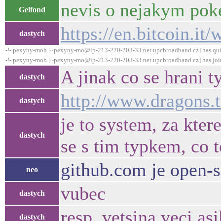
nevis o nejakym poke
Gelfond
https://en.bitcoin.i
dastych
-!- pexyny-mob [~pexyny-mo@ip-213-220-203-33.net.upcbroadband.cz] has qui
-!- pexyny-mob [~pexyny-mo@ip-213-220-203-33.net.upcbroadband.cz] has joi
A jinak co se hrani t
dastych
http://www.dragons.t
dastych
je to system, za kter
dastych
se s tim typkem, co t
github.com je open-
neo
vubec
dastych
resp. vetsina veci asi
dastych