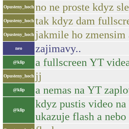
no ne proste kdyz sle
Opusteny_hoch
tak kdyz dam fullscr
Opusteny_hoch
jakmile ho zmensim a
Opusteny_hoch
zajimavy..
neo
a fullscreen YT vide
@klip
jj
Opusteny_hoch
a nemas na YT zaplo
@klip
kdyz pustis video na
@klip
ukazuje flash a neb