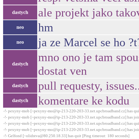
ale projekt jako tako
dastych
hm
neo
ja ze Marcel se ho ?t?
neo
mno ono je tam spous
dastych
dostat ven
pull requesty, issues.
dastych
komentare ke kodu
dastych
-!- pexyny-mob [~pexyny-mo@ip-213-220-203-33.net.upcbroadband.cz] has qui
-!- pexyny-mob [~pexyny-mo@ip-213-220-203-33.net.upcbroadband.cz] has joi
-!- pexyny-mob [~pexyny-mo@ip-213-220-203-33.net.upcbroadband.cz] has qui
-!- pexyny-mob [~pexyny-mo@ip-213-220-203-33.net.upcbroadband.cz] has joi
-!- Gelfond [~olidstva@80.250.18.33] has quit [Ping timeout: 180 seconds]