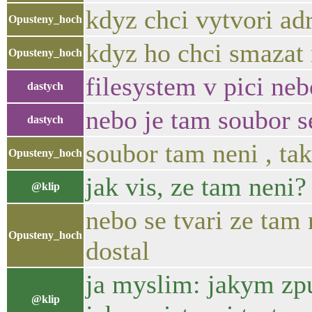
kdyz chci vytvori adr
Opusteny_hoch
kdyz ho chci smazat 
Opusteny_hoch
filesystem v pici nebo
dastych
nebo je tam soubor 
dastych
soubor tam neni , tak
Opusteny_hoch
jak vis, ze tam neni?
@klip
nebo se tvari ze tam
Opusteny_hoch
dostal
ja myslim: jakym zpu
@klip