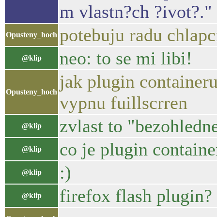
m vlastn?ch ?ivot?."
potebuju radu chlapc
Opusteny_hoch
neo: to se mi libi!
@klip
jak plugin container
Opusteny_hoch
vypnu fuillscrren
zvlast to "bezohledn
@klip
co je plugin containe
@klip
:)
@klip
firefox flash plugin?
@klip