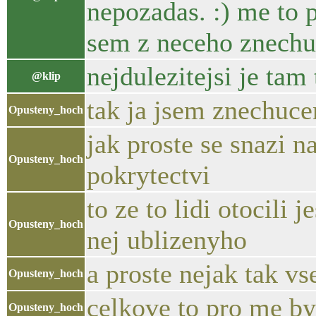
nepozadas. :) me to p
sem z neceho znechuc
nejdulezitejsi je tam
@klip
tak ja jsem znechuc
Opusteny_hoch
jak proste se snazi n
Opusteny_hoch
pokrytectvi
to ze to lidi otocili 
Opusteny_hoch
nej ublizenyho
a proste nejak tak v
Opusteny_hoch
celkove to pro me by
Opusteny_hoch