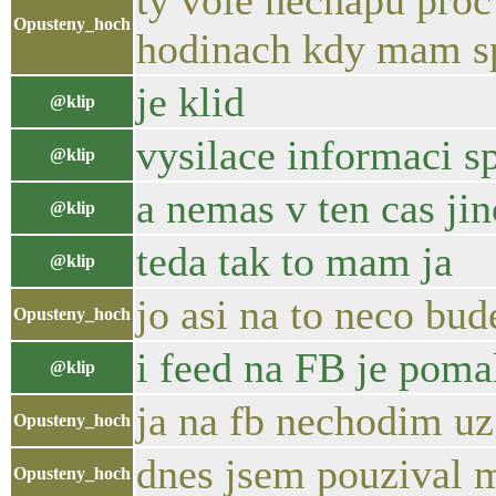
ty vole nechapu proc
Opusteny_hoch
hodinach kdy mam s
je klid
@klip
vysilace informaci s
@klip
a nemas v ten cas ji
@klip
teda tak to mam ja
@klip
jo asi na to neco bud
Opusteny_hoch
i feed na FB je pomal
@klip
ja na fb nechodim uz
Opusteny_hoch
dnes jsem pouzival 
Opusteny_hoch