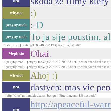
skoda ze filmy ktery 
neo
:)
whynot
:-D
pexyny-mob
To ja sije poustim, a
pexyny-mob
-!- Mephisto [~autor@178.248.252.193] has joined #chliv
Ohai.
Mephisto
-!- pexyny-mob [~pexyny-mo@ip-213-220-203-33.net.upcbroadband.cz] has qui
-!- pexyny-mob [~pexyny-mo@ip-213-220-203-33.net.upcbroadband.cz] has joi
Ahoj :)
whynot
dastych: mas vic pen
neo
-!- klip [klip@gollum.klapka.cz] has quit [Ping timeout: 180 seconds]
http://apeaceful-warr
neo