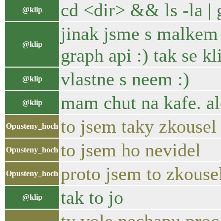
cd <dir> && ls -la |
@klip
jinak jsme s malkem
@klip
graph api :) tak se kl
vlastne s neem :)
@klip
mam chut na kafe. al
@klip
to jsem taky zkousel
Opusteny_hoch
to jsem ho nevidel
Opusteny_hoch
proto jsem to zkouse
Opusteny_hoch
tak to jo
@klip