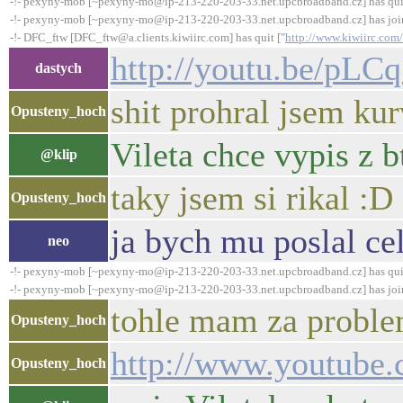
-!- pexyny-mob [~pexyny-mo@ip-213-220-203-33.net.upcbroadband.cz] has qui
-!- pexyny-mob [~pexyny-mo@ip-213-220-203-33.net.upcbroadband.cz] has joi
-!- DFC_ftw [DFC_ftw@a.clients.kiwiirc.com] has quit ["
http://www.kiwiirc.com/
http://youtu.be/pL
dastych
shit prohral jsem ku
Opusteny_hoch
Vileta chce vypis z bt
@klip
taky jsem si rikal :D
Opusteny_hoch
ja bych mu poslal ce
neo
-!- pexyny-mob [~pexyny-mo@ip-213-220-203-33.net.upcbroadband.cz] has qui
-!- pexyny-mob [~pexyny-mo@ip-213-220-203-33.net.upcbroadband.cz] has joi
tohle mam za probl
Opusteny_hoch
http://www.youtub
Opusteny_hoch