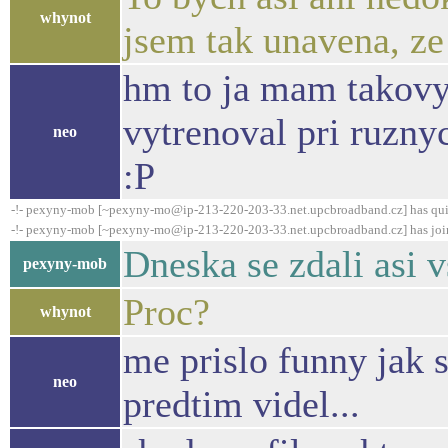
whynot
jsem tak unavena, ze
hm to ja mam takovy "
vytrenoval pri ruzny
neo
:P
-!- pexyny-mob [~pexyny-mo@ip-213-220-203-33.net.upcbroadband.cz] has qui
-!- pexyny-mob [~pexyny-mo@ip-213-220-203-33.net.upcbroadband.cz] has joi
Dneska se zdali asi 
pexyny-mob
Proc?
whynot
me prislo funny jak s
neo
predtim videl...