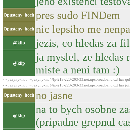
jeho existenci testov
pres sudo FINDem
Opusteny_hoch
nic lepsiho me nenp
Opusteny_hoch
jezis, co hledas za fil
@klip
ja myslel, ze hledas
@klip
miste a neni tam :)
-!- pexyny-mob [~pexyny-mo@ip-213-220-203-33.net.upcbroadband.cz] has qui
-!- pexyny-mob [~pexyny-mo@ip-213-220-203-33.net.upcbroadband.cz] has joi
no jasne
Opusteny_hoch
na to bych osobne za
@klip
(pripadne grepnul ca