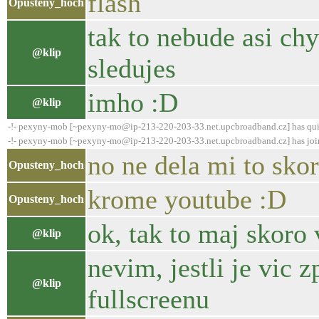
flash
Opusteny_hoch
tak to nebude asi chy
@klip
sledujes
imho :D
@klip
-!- pexyny-mob [~pexyny-mo@ip-213-220-203-33.net.upcbroadband.cz] has qui
-!- pexyny-mob [~pexyny-mo@ip-213-220-203-33.net.upcbroadband.cz] has joi
no ne dela mi to sko
Opusteny_hoch
krome youtube :D
Opusteny_hoch
ok, tak to maj skoro
@klip
nevim, jestli je vic 
@klip
fullscreenu