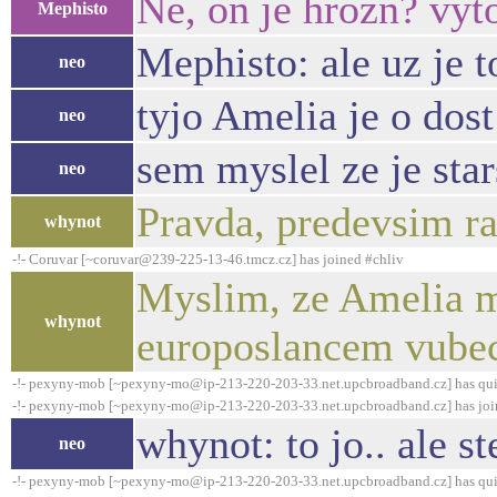
Ne, on je hrozn? vyt
Mephisto
Mephisto: ale uz je t
neo
tyjo Amelia je o dost
neo
sem myslel ze je stars
neo
Pravda, predevsim ra
whynot
-!- Coruvar [~coruvar@239-225-13-46.tmcz.cz] has joined #chliv
Myslim, ze Amelia 
whynot
europoslancem vubec,
-!- pexyny-mob [~pexyny-mo@ip-213-220-203-33.net.upcbroadband.cz] has qui
-!- pexyny-mob [~pexyny-mo@ip-213-220-203-33.net.upcbroadband.cz] has joi
whynot: to jo.. ale st
neo
-!- pexyny-mob [~pexyny-mo@ip-213-220-203-33.net.upcbroadband.cz] has qui