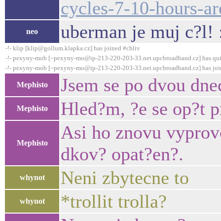
cycles-7-10-hours-ar
uberman je muj c?l!
neo
-!- klip [klip@gollum.klapka.cz] has joined #chliv
-!- pexyny-mob [~pexyny-mo@ip-213-220-203-33.net.upcbroadband.cz] has qui
-!- pexyny-mob [~pexyny-mo@ip-213-220-203-33.net.upcbroadband.cz] has joi
Jsem se po dvou dnec
Mephisto
Hled?m, ?e se op?t p
Mephisto
Asi ho znovu vyprovo
Mephisto
dkov? opat?en?.
Neni zbytecne to
whynot
*trollit trolla?
whynot