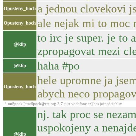
a jednou clovekovi j
Opusteny_hoch
ale nejak mi to moc 
Opusteny_hoch
to irc je super. je t
@klip
zpropagovat mezi cle
haha #po
@klip
hele upromne ja jsem
Opusteny_hoch
abych neco propagov
-!- mrSpock [~mrSpock@cst-prg-3-7.cust.vodafone.cz] has joined #chliv
nj. tak proc se nezam
uspokojeny a nenajde
@klip