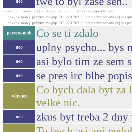
twe to byl zase sen..
neo
-!- whynot [~iamangry@234.79.broadband3.iol.cz] has joined #chliv
-!- pexyny-mob [~pexyny-mo@ip-213-220-203-33.net.upcbroadband.cz] has qui
-!- pexyny-mob [~pexyny-mo@ip-213-220-203-33.net.upcbroadband.cz] has joi
Co se ti zdalo
pexyny-mob
uplny psycho... bys 
neo
asi bylo tim ze sem s
neo
se pres irc blbe popis
neo
Co bych dala byt za 
whynot
velke nic.
zkus byt treba 2 dny 
neo
To bych asi ani nedo