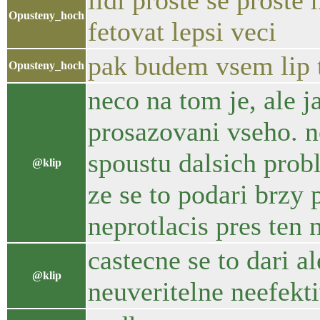
lidi proste se proste 
Opusteny_hoch
fetovat lepsi veci
pak budem vsem lip
Opusteny_hoch
neco na tom je, ale j
prosazovani vseho. n
spoustu dalsich prob
@klip
ze se to podari brzy 
neprotlacis pres ten 
castecne se to dari a
@klip
neuveritelne neefekt