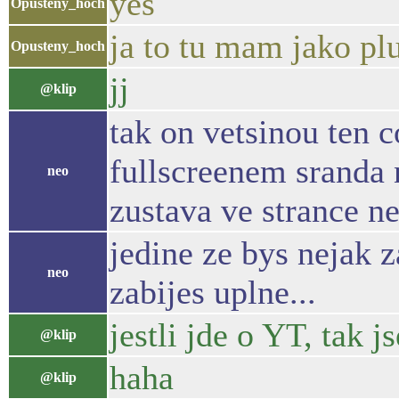
yes
Opusteny_hoch
ja to tu mam jako pl
Opusteny_hoch
jj
@klip
tak on vetsinou ten c
fullscreenem sranda
neo
zustava ve strance n
jedine ze bys nejak za
neo
zabijes uplne...
jestli jde o YT, tak
@klip
haha
@klip