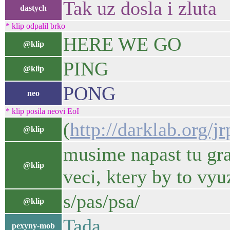
Tak uz dosla i zluta
dastych
* klip odpalil brko
HERE WE GO
@klip
PING
@klip
PONG
neo
* klip posila neovi EoI
(
http://darklab.org/jr
@klip
musime napast tu gra
@klip
veci, ktery by to vyuz
s/pas/psa/
@klip
Tada
pexyny-mob