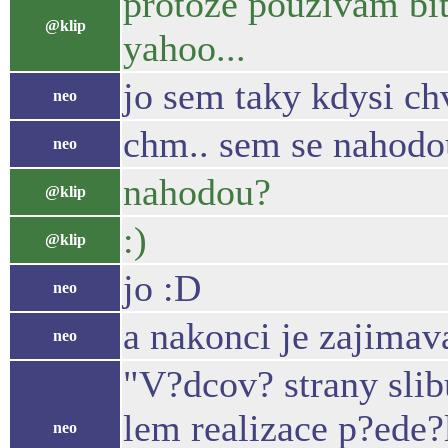
protoze pouzivam bit
@klip
yahoo...
jo sem taky kdysi ch
neo
chm.. sem se nahodo
neo
nahodou?
@klip
:)
@klip
jo :D
neo
a nakonci je zajimava
neo
"V?dcov? strany slib
lem realizace p?ede?
neo