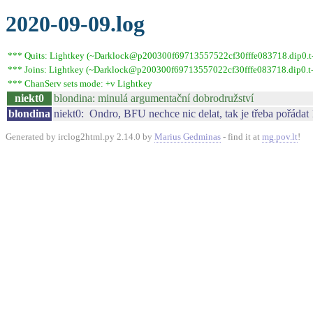
2020-09-09.log
*** Quits: Lightkey (~Darklock@p200300f69713557522cf30fffe083718.dip0.t-i
*** Joins: Lightkey (~Darklock@p200300f69713557022cf30fffe083718.dip0.t-
*** ChanServ sets mode: +v Lightkey
niekt0
blondina: minulá argumentační dobrodružství
blondina
niekt0: Ondro, BFU nechce nic delat, tak je třeba pořádat 
Generated by irclog2html.py 2.14.0 by
Marius Gedminas
- find it at
mg.pov.lt
!