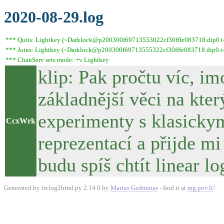
2020-08-29.log
*** Quits: Lightkey (~Darklock@p200300f69713553022cf30fffe083718.dip0.t-i
*** Joins: Lightkey (~Darklock@p200300f69713555322cf30fffe083718.dip0.t-
*** ChanServ sets mode: +v Lightkey
klip: Pak pročtu víc, im
základnější věci na kter
experimenty s klasicky
CcxWrk
reprezentací a přijde mi
budu spíš chtít linear l
Generated by irclog2html.py 2.14.0 by
Marius Gedminas
- find it at
mg.pov.lt
!