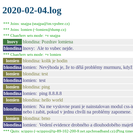
2020-02-04.log
*** Joins: snajpa (snajpa@im.vpsfree.cz)
*** Joins: lomien (~lomien@dump.cz)
*** ChanServ sets mode: +v snajpa
lnovy
blondina: Pozdrav lomiena
blondina
lnovy: Ale to vubec nejde.
*** ChanServ sets mode: +v lomien
lomien
blondina: kolik je hodin
blondina
lomien: Nevýhoda je, že to dělá problémy murmuru, když to
lomien
blondina: test
blondina
lomien: test
lomien
blondina: ping
blondina
lomien: ping 8.8.8.8
lomien
blondina: hello world
lomien: Na me vyslovne prani je nainstalovan modul css-inj
blondina
nebo i zabit, pokud v jednu chvíli na problémy zapomene.
lomien
blondina: brno
blondina
lomien: Vedení evidence drobného a dlouhodobého majet
*** Quits: scippio (~scippio@ip-89-102-200-9.net.upcbroadband.cz) (Ping time