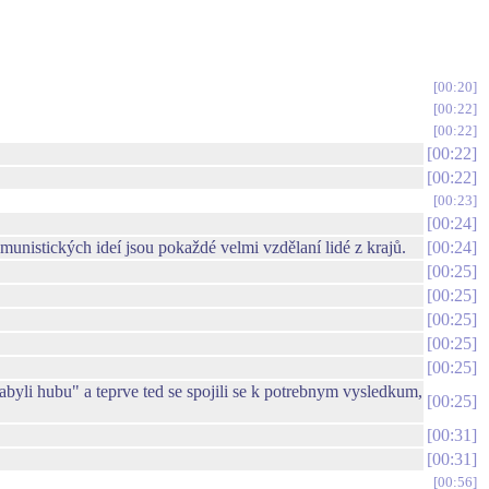
00:20
00:22
00:22
00:22
00:22
00:23
00:24
unistických ideí jsou pokaždé velmi vzdělaní lidé z krajů.
00:24
00:25
00:25
00:25
00:25
00:25
abyli hubu" a teprve ted se spojili se k potrebnym vysledkum,
00:25
00:31
00:31
00:56