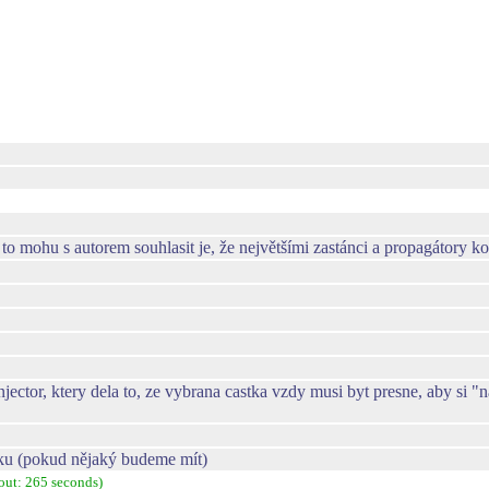
 mohu s autorem souhlasit je, že největšími zastánci a propagátory kom
ector, ktery dela to, ze vybrana castka vzdy musi byt presne, aby si "n
ku (pokud nějaký budeme mít)
out: 265 seconds)