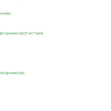
seconds)
ipconnect.de) (*.net *.split)
.t-ipconnect.de)