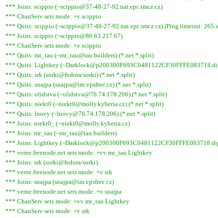
*** Joins: scippio (~scippio@37-48-27-92.nat.epc.tmcz.cz)
*** ChanServ sets mode: +v scippio
*** Quits: scippio (~scippio@37-48-27-92.nat.epc.tmcz.cz) (Ping timeout: 265 
*** Joins: scippio (~scippio@86.63.217.67)
*** ChanServ sets mode: +v scippio
*** Quits: mr_tau (~mr_tau@tau.builders) (*.net *.split)
*** Quits: Lightkey (~Darklock@p200300F693C0481122CF30FFFE083718.dip0.t-
*** Quits: srk (sorki@fedora/sorki) (*.net *.split)
*** Quits: snajpa (snajpa@im.vpsfree.cz) (*.net *.split)
*** Quits: olidstva (~olidstva@76.74.178.206) (*.net *.split)
*** Quits: niekt0 (~niekt0@molly.kyberia.cz) (*.net *.split)
*** Quits: lnovy (~lnovy@76.74.178.206) (*.net *.split)
*** Joins: niekt0_ (~niekt0@molly.kyberia.cz)
*** Joins: mr_tau (~mr_tau@tau.builders)
*** Joins: Lightkey (~Darklock@p200300F693C0481122CF30FFFE083718.dip0
*** verne.freenode.net sets mode: +vv mr_tau Lightkey
*** Joins: srk (sorki@fedora/sorki)
*** verne.freenode.net sets mode: +v srk
*** Joins: snajpa (snajpa@im.vpsfree.cz)
*** verne.freenode.net sets mode: +v snajpa
*** ChanServ sets mode: +vv mr_tau Lightkey
*** ChanServ sets mode: +v srk